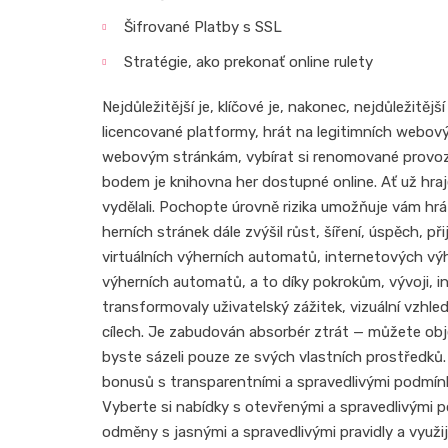
Šifrované Platby s SSL
Stratégie, ako prekonať online rulety
Nejdůležitější je, klíčové je, nakonec, nejdůležitěj
licencované platformy, hrát na legitimních webov
webovým stránkám, vybírat si renomované provozo
bodem je knihovna her dostupné online. Ať už hra
vydělali. Pochopte úrovně rizika umožňuje vám hrát 
herních stránek dále zvýšil růst, šíření, úspěch, př
virtuálních výherních automatů, internetových v
výherních automatů, a to díky pokrokům, vývoji, i
transformovaly uživatelský zážitek, vizuální vzhled
cílech. Je zabudován absorbér ztrát — můžete obje
byste sázeli pouze ze svých vlastních prostředků.
bonusů s transparentními a spravedlivými podmínk
Vyberte si nabídky s otevřenými a spravedlivými 
odměny s jasnými a spravedlivými pravidly a využ