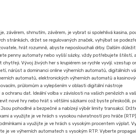
ší je, závěrem, shrnutím, závěrem, je vybrat si spolehlivá kasina, po
ých stránkách, držet se regulovaných značek, vyhýbat se podezř
vatele, hrát rozumně, abyste neposlouchali drby. Dalším důleži
jete penny automaty nebo vyšší sázky, vždy potřebujete štěstí, 
chytřeji. Vývoj živých her s krupiérem se rychle vyvíjí. vzestup o
ijetí, nárůst a dominanci online výherních automatů, digitálních vá
ýherních automatů, elektronických výherních automatů a kasinov
novacím, průlomům a vylepšením v oblasti digitální nástroje
 a ochranu dat. Ideální volba v závislosti na vašich penězích a va
vit nové hry nebo hrát s většími sázkami což byste přeskočili, 
 Jsou pohodlné a bezpečné a nabízejí výběr limity transakcí. Držt
ami a využijte je ve hrách s vysokou návratností pro hráče (RTP)
podmínkami a využijte je ve hrách s vysokým procentem výplat. V
ijte je ve výherních automatech s vysokým RTP. Vyberte propaga