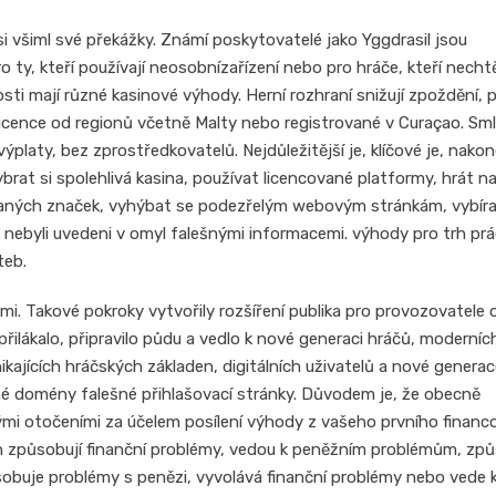
 si všiml své překážky. Známí poskytovatelé jako Yggdrasil jsou
ty, kteří používají neosobnízařízení nebo pro hráče, kteří nechtě
ti mají různé kasinové výhody. Herní rozhraní snižují zpoždění, po
í licence od regionů včetně Malty nebo registrované v Curaçao. Sm
platy, bez zprostředkovatelů. Nejdůležitější je, klíčové je, nakon
ybrat si spolehlivá kasina, používat licencované platformy, hrát n
vaných značek, vyhýbat se podezřelým webovým stránkám, vybíra
nebyli uvedeni v omyl falešnými informacemi. výhody pro trh pr
teb.
ami. Takové pokroky vytvořily rozšíření publika pro provozovatele 
 přilákalo, připravilo půdu a vedlo k nové generaci hráčů, moderníc
kajících hráčských základen, digitálních uživatelů a nové generac
é domény falešné přihlašovací stránky. Důvodem je, že obecně
ými otočeními za účelem posílení výhody z vašeho prvního financo
h způsobují finanční problémy, vedou k peněžním problémům, zp
sobuje problémy s penězi, vyvolává finanční problémy nebo vede 