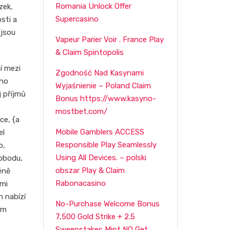
Romania Unlock Offer
zek,
Supercasino
sti a
 jsou
Vapeur Parier Voir . France Play
& Claim Spintopolis
í mezi
Zgodność Nad Kasynami
ého
Wyjaśnienie – Poland Claim
j příjmů
Bonus https://www.kasyno-
mostbet.com/
ce, {a
Mobile Gamblers ACCESS
el
Responsible Play Seamlessly
o,
Using All Devices. – polski
vobodu,
obszar Play & Claim
méně
Rabonacasino
ami
h nabízí
No-Purchase Welcome Bonus
ím
7,500 Gold Strike + 2.5
Sweepstakes Mint NO Get