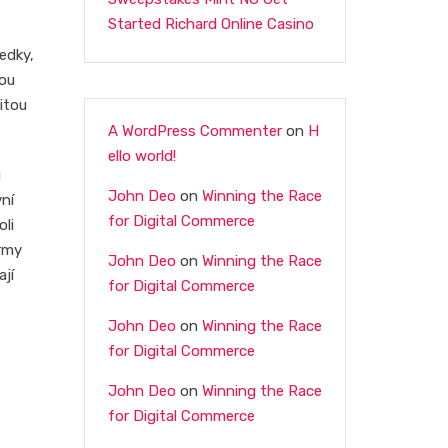
Started Richard Online Casino
ředky,
kou
itou
A WordPress Commenter
on
H
ello world!
u
John Deo
on
Winning the Race
vní
for Digital Commerce
oli
ormy
John Deo
on
Winning the Race
ají
for Digital Commerce
John Deo
on
Winning the Race
for Digital Commerce
John Deo
on
Winning the Race
for Digital Commerce