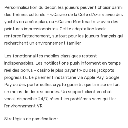
Personnalisation du décor : les joueurs peuvent choisir parmi
des thèmes culturels – « Casino de la Côte d’Azur » avec des
yachts en arrière‑plan, ou « Casino Montmartre » avec des
peintures impressionnistes. Cette adaptation locale
renforce l’attachement, surtout pour les joueurs français qui
recherchent un environnement familier.
Les fonctionnalités mobiles classiques restent
indispensables. Les notifications push informent en temps
réel des bonus « casino le plus payant » ou des jackpots
progressifs. Le paiement instantané via Apple Pay, Google
Pay ou des portefeuilles crypto garantit que la mise se fait
en moins de deux secondes. Un support client en chat
vocal, disponible 24/7, résout les problèmes sans quitter
l’environnement VR.
Stratégies de gamification :