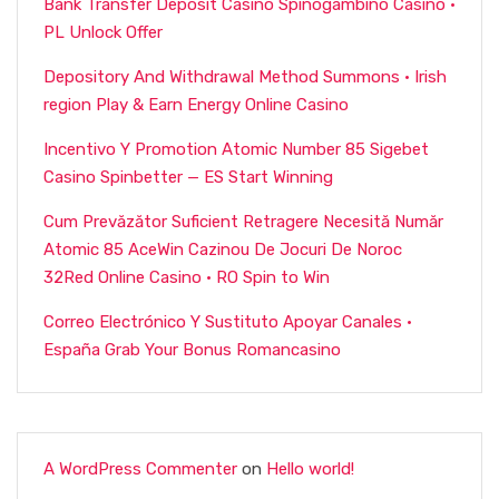
Bank Transfer Deposit Casino Spinogambino Casino ·
PL Unlock Offer
Depository And Withdrawal Method Summons • Irish
region Play & Earn Energy Online Casino
Incentivo Y Promotion Atomic Number 85 Sigebet
Casino Spinbetter — ES Start Winning
Cum Prevăzător Suficient Retragere Necesită Număr
Atomic 85 AceWin Cazinou De Jocuri De Noroc
32Red Online Casino • RO Spin to Win
Correo Electrónico Y Sustituto Apoyar Canales ·
España Grab Your Bonus Romancasino
A WordPress Commenter
on
Hello world!