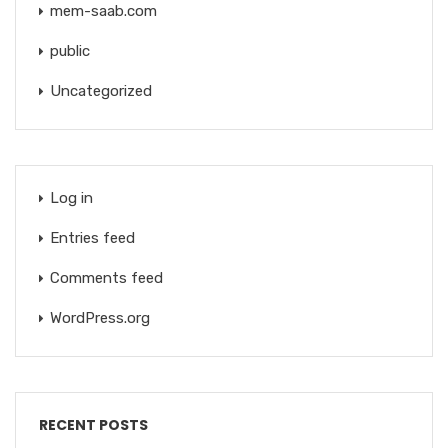
mem-saab.com
public
Uncategorized
Log in
Entries feed
Comments feed
WordPress.org
RECENT POSTS