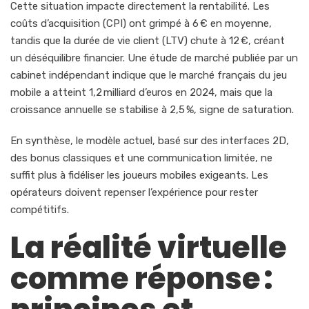
Cette situation impacte directement la rentabilité. Les
coûts d’acquisition (CPI) ont grimpé à 6 € en moyenne,
tandis que la durée de vie client (LTV) chute à 12 €, créant
un déséquilibre financier. Une étude de marché publiée par un
cabinet indépendant indique que le marché français du jeu
mobile a atteint 1,2 milliard d’euros en 2024, mais que la
croissance annuelle se stabilise à 2,5 %, signe de saturation.
En synthèse, le modèle actuel, basé sur des interfaces 2D,
des bonus classiques et une communication limitée, ne
suffit plus à fidéliser les joueurs mobiles exigeants. Les
opérateurs doivent repenser l’expérience pour rester
compétitifs.
La réalité virtuelle
comme réponse :