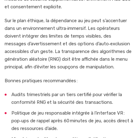
et consentement explicite.
Sur le plan éthique, la dépendance au jeu peut s’accentuer
dans un environnement ultra‑immersif. Les opérateurs
doivent intégrer des limites de temps visibles, des
messages d’avertissement et des options d’auto‑exclusion
accessibles d’un geste. La transparence des algorithmes de
génération aléatoire (RNG) doit être affichée dans le menu
principal, afin d’éviter les soupçons de manipulation.
Bonnes pratiques recommandées :
Audits trimestriels par un tiers certifié pour vérifier la
conformité RNG et la sécurité des transactions.
Politique de jeu responsable intégrée à l’interface VR :
pop‑ups de rappel après 60 minutes de jeu, accès direct à
des ressources d’aide.