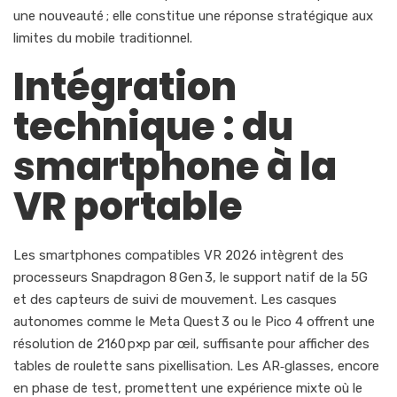
une nouveauté ; elle constitue une réponse stratégique aux
limites du mobile traditionnel.
Intégration
technique : du
smartphone à la
VR portable
Les smartphones compatibles VR 2026 intègrent des
processeurs Snapdragon 8 Gen 3, le support natif de la 5G
et des capteurs de suivi de mouvement. Les casques
autonomes comme le Meta Quest 3 ou le Pico 4 offrent une
résolution de 2160 p×p par œil, suffisante pour afficher des
tables de roulette sans pixellisation. Les AR‑glasses, encore
en phase de test, promettent une expérience mixte où le