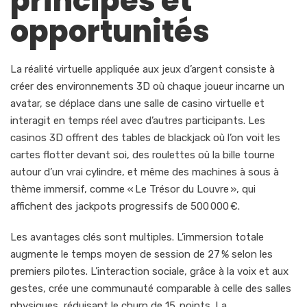
principes et
opportunités
La réalité virtuelle appliquée aux jeux d’argent consiste à
créer des environnements 3D où chaque joueur incarne un
avatar, se déplace dans une salle de casino virtuelle et
interagit en temps réel avec d’autres participants. Les
casinos 3D offrent des tables de blackjack où l’on voit les
cartes flotter devant soi, des roulettes où la bille tourne
autour d’un vrai cylindre, et même des machines à sous à
thème immersif, comme « Le Trésor du Louvre », qui
affichent des jackpots progressifs de 500 000 €.
Les avantages clés sont multiples. L’immersion totale
augmente le temps moyen de session de 27 % selon les
premiers pilotes. L’interaction sociale, grâce à la voix et aux
gestes, crée une communauté comparable à celle des salles
physiques, réduisant le churn de 15 points. La