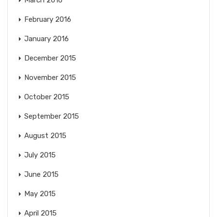
February 2016
January 2016
December 2015
November 2015
October 2015
September 2015
August 2015
July 2015
June 2015
May 2015
April 2015