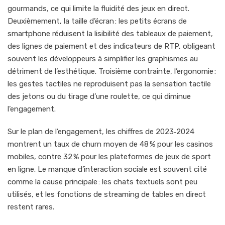
gourmands, ce qui limite la fluidité des jeux en direct.
Deuxièmement, la taille d’écran : les petits écrans de
smartphone réduisent la lisibilité des tableaux de paiement,
des lignes de paiement et des indicateurs de RTP, obligeant
souvent les développeurs à simplifier les graphismes au
détriment de l’esthétique. Troisième contrainte, l’ergonomie :
les gestes tactiles ne reproduisent pas la sensation tactile
des jetons ou du tirage d’une roulette, ce qui diminue
l’engagement.
Sur le plan de l’engagement, les chiffres de 2023‑2024
montrent un taux de churn moyen de 48 % pour les casinos
mobiles, contre 32 % pour les plateformes de jeux de sport
en ligne. Le manque d’interaction sociale est souvent cité
comme la cause principale : les chats textuels sont peu
utilisés, et les fonctions de streaming de tables en direct
restent rares.