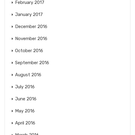
February 2017
January 2017
December 2016
November 2016
October 2016
September 2016
August 2016
July 2016
June 2016
May 2016
April 2016
March 2016