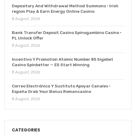
Depository And Withdrawal Method Summons • Irish
region Play & Earn Energy Online Casino
8 August, 2026
Bank Transfer Deposit Casino Spinogambino Casino ·
PL Unlock Offer
8 August, 2026
Incentivo Y Promotion Atomic Number 85 Sigebet
Casino Spinbetter — ES Start Winning
8 August, 2026
Correo Electrónico Y Sustituto Apoyar Canales ·
España Grab Your Bonus Romancasino
8 August, 2026
CATEGORIES