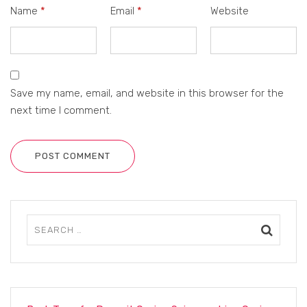
Name
*
Email
*
Website
Save my name, email, and website in this browser for the
next time I comment.
POST COMMENT