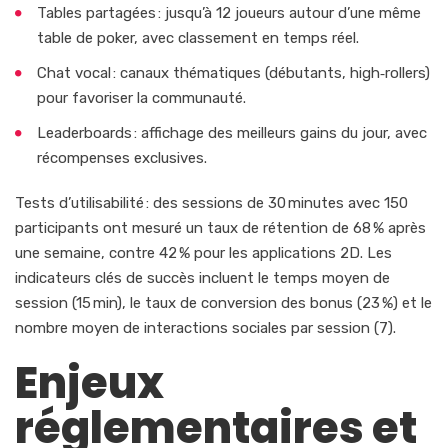
Tables partagées : jusqu’à 12 joueurs autour d’une même
table de poker, avec classement en temps réel.
Chat vocal : canaux thématiques (débutants, high‑rollers)
pour favoriser la communauté.
Leaderboards : affichage des meilleurs gains du jour, avec
récompenses exclusives.
Tests d’utilisabilité : des sessions de 30 minutes avec 150
participants ont mesuré un taux de rétention de 68 % après
une semaine, contre 42 % pour les applications 2D. Les
indicateurs clés de succès incluent le temps moyen de
session (15 min), le taux de conversion des bonus (23 %) et le
nombre moyen de interactions sociales par session (7).
Enjeux
réglementaires et