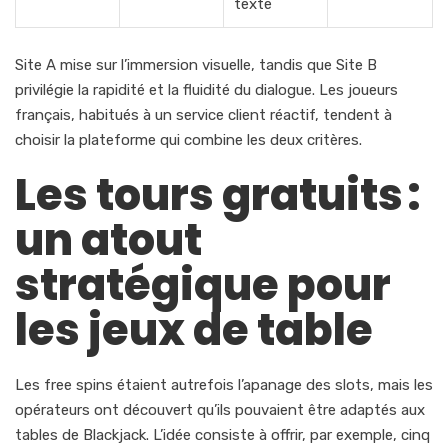
texte
Site A mise sur l’immersion visuelle, tandis que Site B
privilégie la rapidité et la fluidité du dialogue. Les joueurs
français, habitués à un service client réactif, tendent à
choisir la plateforme qui combine les deux critères.
Les tours gratuits :
un atout
stratégique pour
les jeux de table
Les free spins étaient autrefois l’apanage des slots, mais les
opérateurs ont découvert qu’ils pouvaient être adaptés aux
tables de Blackjack. L’idée consiste à offrir, par exemple, cinq