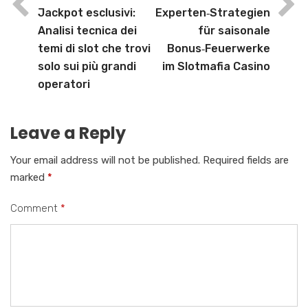
Jackpot esclusivi:
Experten‑Strategien
Analisi tecnica dei
für saisonale
temi di slot che trovi
Bonus‑Feuerwerke
solo sui più grandi
im Slotmafia Casino
operatori
Leave a Reply
Your email address will not be published.
Required fields are
marked
*
Comment
*