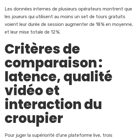
Les données internes de plusieurs opérateurs montrent que
les joueurs qui utilisent au moins un set de tours gratuits
voient leur durée de session augmenter de 18 % en moyenne,
et leur mise totale de 12 %.
Critères de
comparaison :
latence, qualité
vidéo et
interaction du
croupier
Pour juger la supériorité d’une plateforme live, trois