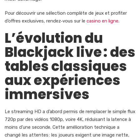
Pour découvrir une sélection complète de jeux et profiter
d’offres exclusives, rendez‑vous sur le
casino en ligne
.
L’évolution du
Blackjack live : des
tables classiques
aux expériences
immersives
Le streaming HD a d’abord permis de remplacer le simple flux
720p par des vidéos 1080p, voire 4K, réduisant la latence à
moins d’une seconde. Cette amélioration technique a
changé les attentes : les joueurs exigent une image nette,