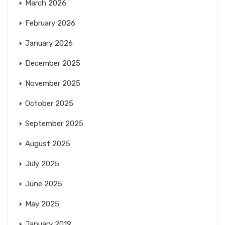
March 2026
February 2026
January 2026
December 2025
November 2025
October 2025
September 2025
August 2025
July 2025
June 2025
May 2025
January 2019