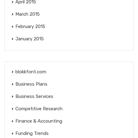
April 2015
March 2015
February 2015
January 2015
blokkfont.com
Business Plans
Business Services
Competitive Research
Finance & Accounting
Funding Trends