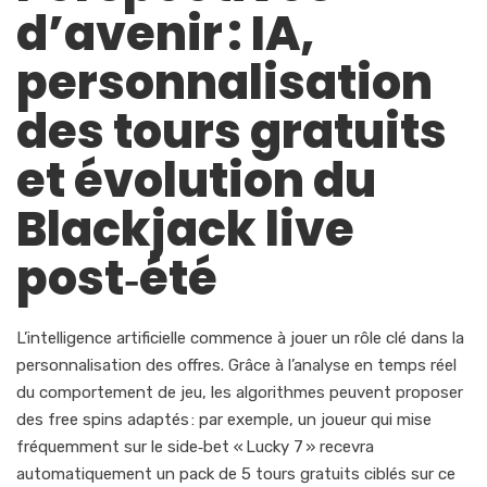
d’avenir : IA,
personnalisation
des tours gratuits
et évolution du
Blackjack live
post‑été
L’intelligence artificielle commence à jouer un rôle clé dans la
personnalisation des offres. Grâce à l’analyse en temps réel
du comportement de jeu, les algorithmes peuvent proposer
des free spins adaptés : par exemple, un joueur qui mise
fréquemment sur le side‑bet « Lucky 7 » recevra
automatiquement un pack de 5 tours gratuits ciblés sur ce