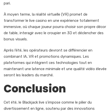
pari.
À moyen terme, la réalité virtuelle (VR) promet de
transformer le live casino en une expérience totalement
immersive, où chaque joueur pourra choisir son propre décor
de table, interagir avec le croupier en 3D et déclencher des
bonus visuels.
Après l’été, les opérateurs devront se différencier en
combinant IA, VR et promotions dynamiques. Les
plateformes qui intègrent ces technologies tout en
maintenant une latence minimale et une qualité vidéo élevée
seront les leaders du marché.
Conclusion
Cet été, le Blackjack live s’impose comme le pilier du
divertissement en ligne, soutenu par des innovations