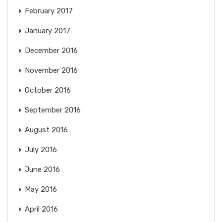
February 2017
January 2017
December 2016
November 2016
October 2016
September 2016
August 2016
July 2016
June 2016
May 2016
April 2016