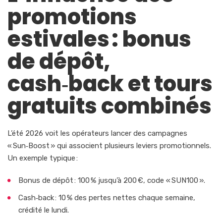
promotions
estivales : bonus
de dépôt,
cash‑back et tours
gratuits combinés
L’été 2026 voit les opérateurs lancer des campagnes
« Sun‑Boost » qui associent plusieurs leviers promotionnels.
Un exemple typique :
Bonus de dépôt : 100 % jusqu’à 200 €, code « SUN100 ».
Cash‑back : 10 % des pertes nettes chaque semaine,
crédité le lundi.