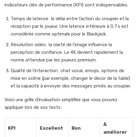
indicateurs clés de performance (KPI) sont indispensables.
Temps de latence : le délai entre l’action du croupier et la
réception par le joueur. Une latence inférieure à 0,7 s est
considérée comme optimale pour le Blackjack.
Résolution vidéo : la clarté de l’image influence la
perception de confiance. Le 4K devient rapidement la
norme attendue par les joueurs premium.
Qualité de l’interaction : chat vocal, emojis, options de
mise en scène (par exemple, changer le décor de la table)
et la capacité à envoyer des messages privés au croupier.
Voici une grille d’évaluation simplifiée que vous pouvez
appliquer lors de vos tests :
À
KPI
Excellent
Bon
améliorer