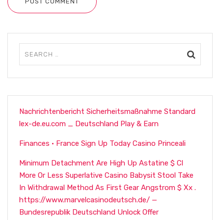
POST COMMENT
Nachrichtenbericht Sicherheitsmaßnahme Standard
lex-de.eu.com _ Deutschland Play & Earn
Finances • France Sign Up Today Casino Princeali
Minimum Detachment Are High Up Astatine $ Cl
More Or Less Superlative Casino Babysit Stool Take
In Withdrawal Method As First Gear Angstrom $ Xx .
https://www.marvelcasinodeutsch.de/ —
Bundesrepublik Deutschland Unlock Offer