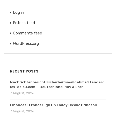
Log in
Entries feed
Comments feed
WordPress.org
RECENT POSTS
Nachrichtenbericht Sicherheitsmaßnahme Standard
lex-de.eu.com _ Deutschland Play & Earn
7 August, 2026
Finances • France Sign Up Today Casino Princeali
7 August, 2026