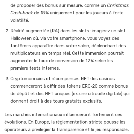
de proposer des bonus sur‑mesure, comme un
Christmas
Cash‑back
de 18 % uniquement pour les joueurs à forte
volatilité.
Réalité augmentée (RA) dans les slots : imaginez un slot
Halloween où, via votre smartphone, vous voyez des
fantômes apparaître dans votre salon, déclenchant des
multiplicateurs en temps réel. Cette immersion pourrait
augmenter le taux de conversion de 12 % selon les
premiers tests internes.
Cryptomonnaies et récompenses NFT : les casinos
commenceront à offrir des tokens ERC‑20 comme bonus
de dépôt et des NFT uniques (ex. une citrouille digitale) qui
donnent droit à des tours gratuits exclusifs.
Les marchés internationaux influenceront fortement ces
évolutions. En Europe, la réglementation stricte pousse les
opérateurs à privilégier la transparence et le jeu responsable,