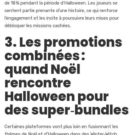
de 18 % pendant la période d’Halloween. Les joueurs se
sentent partie prenante d’une histoire, ce qui renforce
l’engagement et les incite à poursuivre leurs mises pour
débloquer les missions cachées.
3. Les promotions
combinées :
quand Noël
rencontre
Halloween pour
des super‑bundles
Certaines plateformes vont plus loin en fusionnant les
thèmes de Noël et d’Halloween dans des Winter‑Witch