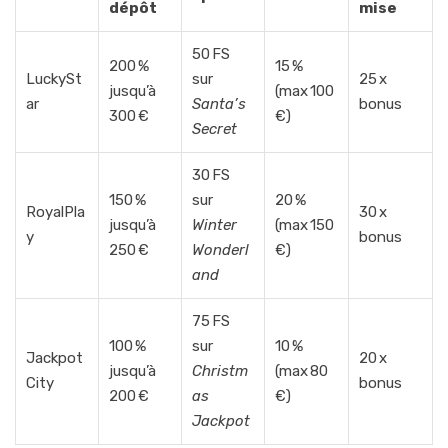
dépôt
mise
50 FS
200 %
15 %
LuckySt
sur
25 x
jusqu’à
(max 100
ar
Santa’s
bonus
300 €
€)
Secret
30 FS
150 %
sur
20 %
RoyalPla
30 x
jusqu’à
Winter
(max 150
y
bonus
250 €
Wonderl
€)
and
75 FS
100 %
sur
10 %
Jackpot
20 x
jusqu’à
Christm
(max 80
City
bonus
200 €
as
€)
Jackpot