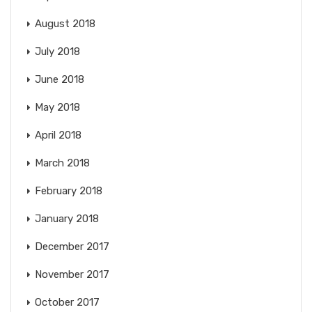
August 2018
July 2018
June 2018
May 2018
April 2018
March 2018
February 2018
January 2018
December 2017
November 2017
October 2017