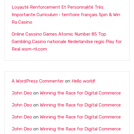
Loyauté Renforcement Et Personnalité Très
Importante Curriculum • territoire français Spin & Win
Ra Casino
Online Cassino Games Atomic Number 85 Top
Gambling Casino nationale Nederlandse regio Play for
Real wsm-nl.com
A WordPress Commenter
on
Hello world!
John Deo
on
Winning the Race for Digital Commerce
John Deo
on
Winning the Race for Digital Commerce
John Deo
on
Winning the Race for Digital Commerce
John Deo
on
Winning the Race for Digital Commerce