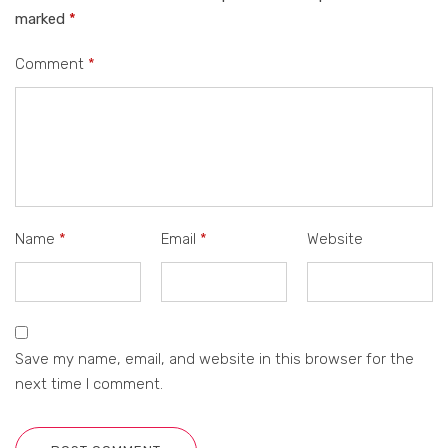
marked
*
Comment
*
Name
*
Email
*
Website
Save my name, email, and website in this browser for the
next time I comment.