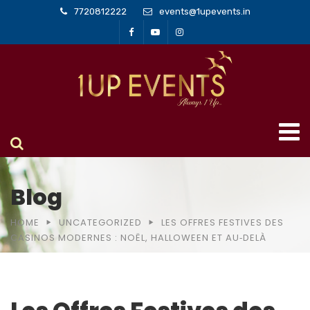
7720812222
events@1upevents.in
Blog
HOME
UNCATEGORIZED
LES OFFRES FESTIVES DES
CASINOS MODERNES : NOËL, HALLOWEEN ET AU‑DELÀ