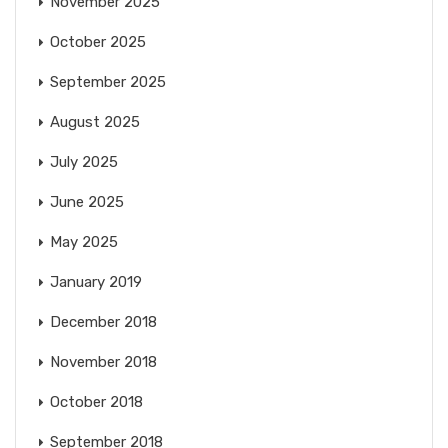
November 2025
October 2025
September 2025
August 2025
July 2025
June 2025
May 2025
January 2019
December 2018
November 2018
October 2018
September 2018