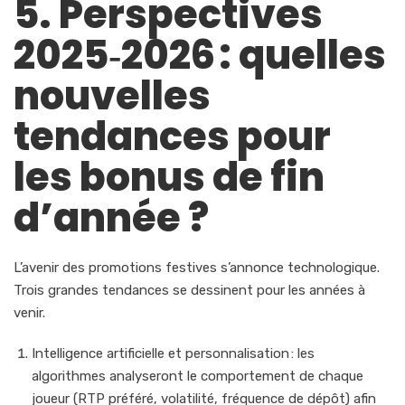
5. Perspectives
2025‑2026 : quelles
nouvelles
tendances pour
les bonus de fin
d’année ?
L’avenir des promotions festives s’annonce technologique.
Trois grandes tendances se dessinent pour les années à
venir.
Intelligence artificielle et personnalisation : les
algorithmes analyseront le comportement de chaque
joueur (RTP préféré, volatilité, fréquence de dépôt) afin