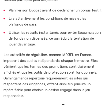
Planifier son budget avant de déclencher un bonus festif.
Lire attentivement les conditions de mise et les
plafonds de gain.
Utiliser les retraits instantanés pour éviter l’accumulation
de fonds non dépensés, ce qui réduit la tentation de
jouer davantage.
Les autorités de régulation, comme l’ARJEL en France,
imposent des audits indépendants chaque trimestre. Elles
vérifient que les termes des promotions sont clairement
affichés et que les outils de protection sont fonctionnels.
Gamingamerica répertorie régulièrement les sites qui
respectent ces exigences, offrant ainsi aux joueurs un
repère fiable pour choisir un casino engagé dans le jeu
responsable.