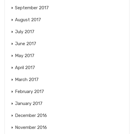
September 2017
August 2017
July 2017
June 2017
May 2017
April 2017
March 2017
February 2017
January 2017
December 2016
November 2016