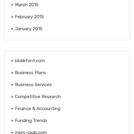
March 2015
February 2015
January 2015
blokkfont.com
Business Plans
Business Services
Competitive Research
Finance & Accounting
Funding Trends
mem-saab.com