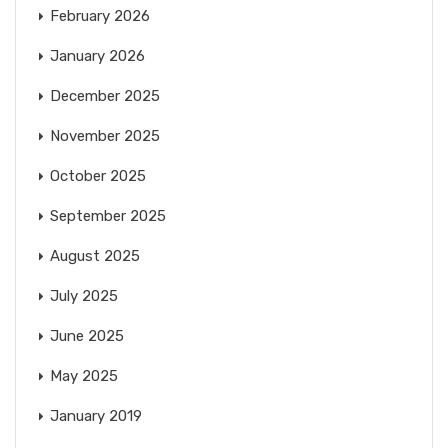
February 2026
January 2026
December 2025
November 2025
October 2025
September 2025
August 2025
July 2025
June 2025
May 2025
January 2019