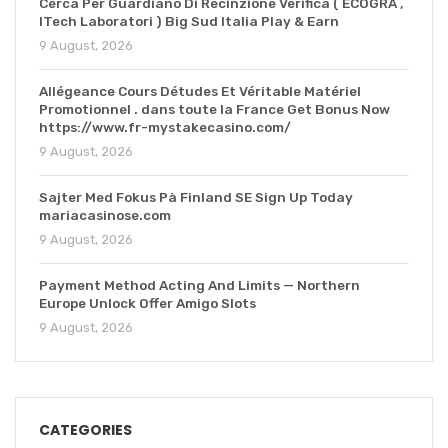
Cerca Per Guardiano Di Recinzione Verifica ( ECOGRA ,
ITech Laboratori ) Big Sud Italia Play & Earn
9 August, 2026
Allégeance Cours Détudes Et Véritable Matériel
Promotionnel . dans toute la France Get Bonus Now
https://www.fr-mystakecasino.com/
9 August, 2026
Sajter Med Fokus På Finland SE Sign Up Today
mariacasinose.com
9 August, 2026
Payment Method Acting And Limits — Northern
Europe Unlock Offer Amigo Slots
9 August, 2026
CATEGORIES