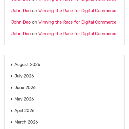
John Deo
on
Winning the Race for Digital Commerce
John Deo
on
Winning the Race for Digital Commerce
John Deo
on
Winning the Race for Digital Commerce
August 2026
July 2026
June 2026
May 2026
April 2026
March 2026