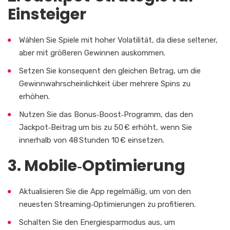
Einsteiger
Wählen Sie Spiele mit hoher Volatilität, da diese seltener,
aber mit größeren Gewinnen auskommen.
Setzen Sie konsequent den gleichen Betrag, um die
Gewinnwahrscheinlichkeit über mehrere Spins zu
erhöhen.
Nutzen Sie das Bonus‑Boost‑Programm, das den
Jackpot‑Beitrag um bis zu 50 € erhöht, wenn Sie
innerhalb von 48 Stunden 10 € einsetzen.
3. Mobile‑Optimierung
Aktualisieren Sie die App regelmäßig, um von den
neuesten Streaming‑Optimierungen zu profitieren.
Schalten Sie den Energiesparmodus aus, um