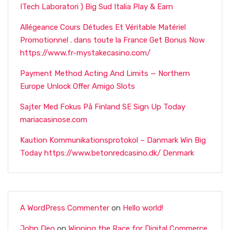
ITech Laboratori ) Big Sud Italia Play & Earn
Allégeance Cours Détudes Et Véritable Matériel
Promotionnel . dans toute la France Get Bonus Now
https://www.fr-mystakecasino.com/
Payment Method Acting And Limits — Northern
Europe Unlock Offer Amigo Slots
Sajter Med Fokus På Finland SE Sign Up Today
mariacasinose.com
Kaution Kommunikationsprotokol – Danmark Win Big
Today https://www.betonredcasino.dk/ Denmark
A WordPress Commenter
on
Hello world!
John Deo
on
Winning the Race for Digital Commerce