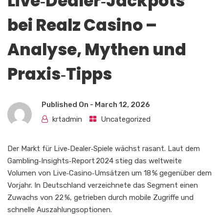
Live‑Dealer‑Jackpots
bei Realz Casino –
Analyse, Mythen und
Praxis‑Tipps
Published On -
March 12, 2026
krtadmin
Uncategorized
Der Markt für Live‑Dealer‑Spiele wächst rasant. Laut dem
Gambling‑Insights‑Report 2024 stieg das weltweite
Volumen von Live‑Casino‑Umsätzen um 18 % gegenüber dem
Vorjahr. In Deutschland verzeichnete das Segment einen
Zuwachs von 22 %, getrieben durch mobile Zugriffe und
schnelle Auszahlungsoptionen.