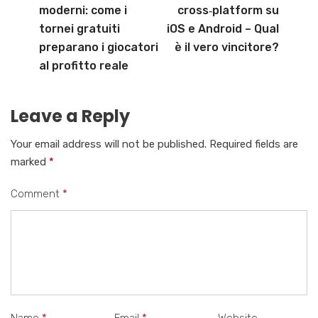
moderni: come i
cross‑platform su
tornei gratuiti
iOS e Android – Qual
preparano i giocatori
è il vero vincitore?
al profitto reale
Leave a Reply
Your email address will not be published.
Required fields are
marked
*
Comment
*
Name
*
Email
*
Website