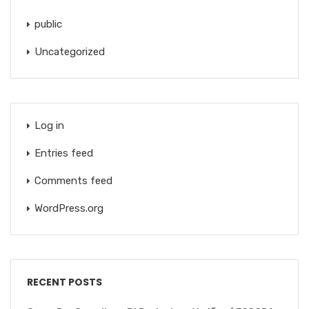
public
Uncategorized
Log in
Entries feed
Comments feed
WordPress.org
RECENT POSTS