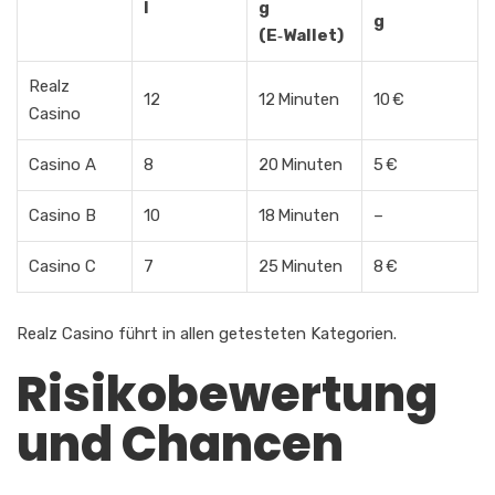
l
g
g
(E‑Wallet)
Realz
12
12 Minuten
10 €
Casino
Casino A
8
20 Minuten
5 €
Casino B
10
18 Minuten
–
Casino C
7
25 Minuten
8 €
Realz Casino führt in allen getesteten Kategorien.
Risikobewertung
und Chancen