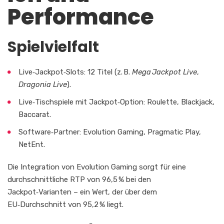
Performance
Spielvielfalt
Live‑Jackpot‑Slots: 12 Titel (z. B.
Mega Jackpot Live
,
Dragonia Live
).
Live‑Tischspiele mit Jackpot‑Option: Roulette, Blackjack,
Baccarat.
Software‑Partner: Evolution Gaming, Pragmatic Play,
NetEnt.
Die Integration von Evolution Gaming sorgt für eine
durchschnittliche RTP von 96,5 % bei den
Jackpot‑Varianten – ein Wert, der über dem
EU‑Durchschnitt von 95,2 % liegt.