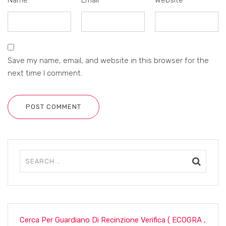
Save my name, email, and website in this browser for the
next time I comment.
POST COMMENT
Cerca Per Guardiano Di Recinzione Verifica ( ECOGRA ,