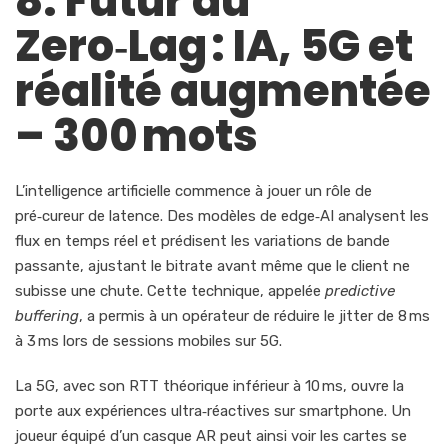
8. Futur du
Zero‑Lag : IA, 5G et
réalité augmentée
– 300 mots
L’intelligence artificielle commence à jouer un rôle de
pré‑cureur de latence. Des modèles de edge‑AI analysent les
flux en temps réel et prédisent les variations de bande
passante, ajustant le bitrate avant même que le client ne
subisse une chute. Cette technique, appelée
predictive
buffering
, a permis à un opérateur de réduire le jitter de 8 ms
à 3 ms lors de sessions mobiles sur 5G.
La 5G, avec son RTT théorique inférieur à 10 ms, ouvre la
porte aux expériences ultra‑réactives sur smartphone. Un
joueur équipé d’un casque AR peut ainsi voir les cartes se