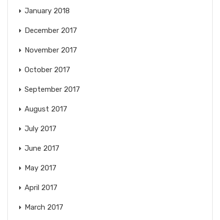
January 2018
December 2017
November 2017
October 2017
September 2017
August 2017
July 2017
June 2017
May 2017
April 2017
March 2017