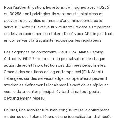
Pour l’authentification, les jetons JWT signés avec HS256
ou RS256 sont privilégiés : ils sont courts, stateless et
peuvent être vérifiés en moins d’une milliseconde côté
serveur. OAuth 2.0 avec le flux « Client Credentials » permet
de délivrer rapidement un token d’accès aux API de jeu, tout
en conservant la traçabilité requise par les régulateurs.
Les exigences de conformité – eCOGRA, Malta Gaming
Authority, GDPR – imposent la journalisation de chaque
action de jeu et la protection des données personnelles.
Grâce à des solutions de log en temps réel (ELK Stack)
hébergées sur des serveurs edge, les opérateurs peuvent
stocker les événements localement avant de les répliquer
vers le data‑center principal, évitant ainsi tout goulot
d’étranglement réseau.
En bref, une architecture bien conçue utilise le chiffrement
moderne, des tokens légers et une journalisation distribuée,