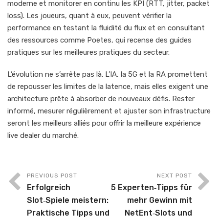
moderne et monitorer en continu les KPI (RTT, jitter, packet
loss). Les joueurs, quant à eux, peuvent vérifier la
performance en testant la fluidité du flux et en consultant
des ressources comme Poetes, qui recense des guides
pratiques sur les meilleures pratiques du secteur.
L’évolution ne s’arrête pas là. L’IA, la 5G et la RA promettent
de repousser les limites de la latence, mais elles exigent une
architecture prête à absorber de nouveaux défis. Rester
informé, mesurer régulièrement et ajuster son infrastructure
seront les meilleurs alliés pour offrir la meilleure expérience
live dealer du marché.
PREVIOUS POST
NEXT POST
Erfolgreich
5 Experten‑Tipps für
Slot‑Spiele meistern:
mehr Gewinn mit
Praktische Tipps und
NetEnt‑Slots und