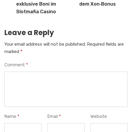
exklusive Boni im
dem Xon‑Bonus
Slotmafia Casino
Leave a Reply
Your email address will not be published.
Required fields are
marked
*
Comment
*
Name
*
Email
*
Website