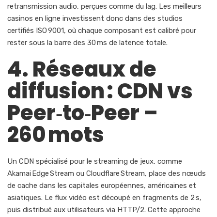
retransmission audio, perçues comme du lag. Les meilleurs
casinos en ligne investissent donc dans des studios
certifiés ISO 9001, où chaque composant est calibré pour
rester sous la barre des 30 ms de latence totale.
4. Réseaux de
diffusion : CDN vs
Peer‑to‑Peer –
260 mots
Un CDN spécialisé pour le streaming de jeux, comme
Akamai Edge Stream ou Cloudflare Stream, place des nœuds
de cache dans les capitales européennes, américaines et
asiatiques. Le flux vidéo est découpé en fragments de 2 s,
puis distribué aux utilisateurs via HTTP/2. Cette approche