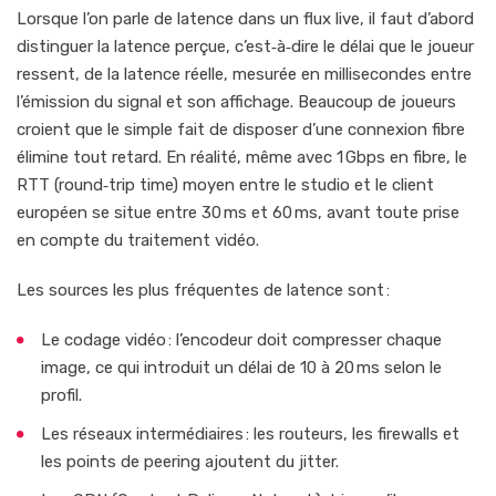
Lorsque l’on parle de latence dans un flux live, il faut d’abord
distinguer la latence perçue, c’est‑à‑dire le délai que le joueur
ressent, de la latence réelle, mesurée en millisecondes entre
l’émission du signal et son affichage. Beaucoup de joueurs
croient que le simple fait de disposer d’une connexion fibre
élimine tout retard. En réalité, même avec 1 Gbps en fibre, le
RTT (round‑trip time) moyen entre le studio et le client
européen se situe entre 30 ms et 60 ms, avant toute prise
en compte du traitement vidéo.
Les sources les plus fréquentes de latence sont :
Le codage vidéo : l’encodeur doit compresser chaque
image, ce qui introduit un délai de 10 à 20 ms selon le
profil.
Les réseaux intermédiaires : les routeurs, les firewalls et
les points de peering ajoutent du jitter.