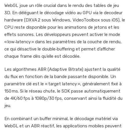
WebGL joue un rôle crucial dans le rendu des tables de jeu
3D. En déléguant le décodage vidéo au GPU via le decodeur
hardware (DXVA 2 sous Windows, VideoToolbox sous iOS), le
CPU reste disponible pour les animations de jetons et les
effets sonores. Les développeurs peuvent activer le mode
« low‑latency » dans les paramètres de la couche de rendu,
ce qui désactive le double‑buffering et permet d’afficher
chaque frame dès qu’elle est décodée.
Les algorithmes ABR (Adaptive Bitrate) ajustent la qualité
du flux en fonction de la bande passante disponible. Un
paramètre clé est le « target latency », généralement fixé à
150 ms. Si le réseau chute, le SDK passe automatiquement
de 4K/60 fps à 1080p/30 fps, conservant ainsi la fluidité du
jeu.
En combinant un buffer minimal, le décodage matériel via
WebGL et un ABR réactif, les applications mobiles peuvent