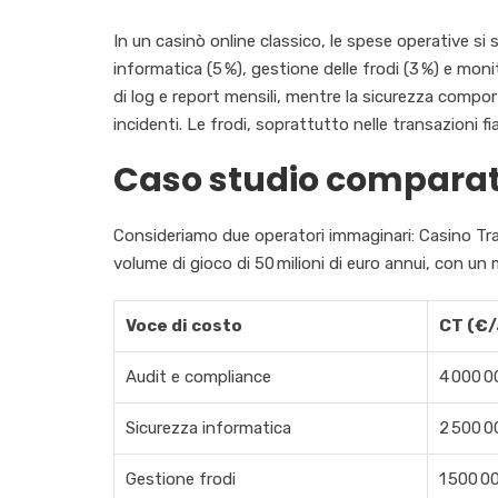
In un casinò online classico, le spese operative si 
informatica (5 %), gestione delle frodi (3 %) e moni
di log e report mensili, mentre la sicurezza comport
incidenti. Le frodi, soprattutto nelle transazioni f
Caso studio comparat
Consideriamo due operatori immaginari: Casino Tra
volume di gioco di 50 milioni di euro annui, con un 
Voce di costo
CT (€/
Audit e compliance
4 000 0
Sicurezza informatica
2 500 0
Gestione frodi
1 500 0