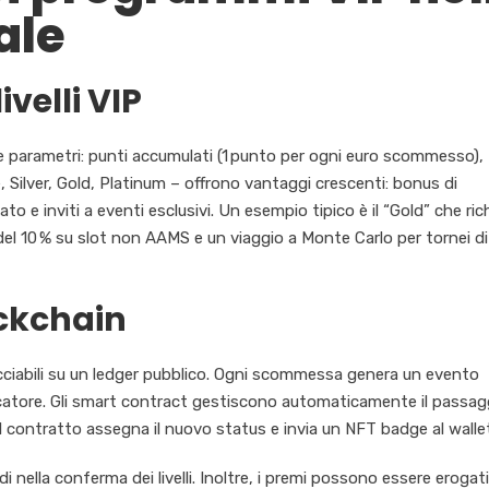
ale
ivelli VIP
e parametri: punti accumulati (1 punto per ogni euro scommesso),
e, Silver, Gold, Platinum – offrono vantaggi crescenti: bonus di
ato e inviti a eventi esclusivi. Un esempio tipico è il “Gold” che ric
el 10 % su slot non AAMS e un viaggio a Monte Carlo per tornei di
ockchain
acciabili su un ledger pubblico. Ogni scommessa genera un evento
ocatore. Gli smart contract gestiscono automaticamente il passag
, il contratto assegna il nuovo status e invia un NFT badge al walle
di nella conferma dei livelli. Inoltre, i premi possono essere eroga