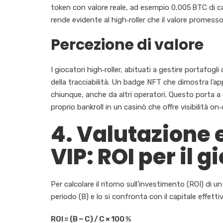
token con valore reale, ad esempio 0,005 BTC di c
rende evidente al high‑roller che il valore promess
Percezione di valore
I giocatori high‑roller, abituati a gestire portafogl
della tracciabilità. Un badge NFT che dimostra l’app
chiunque, anche da altri operatori. Questo porta a u
proprio bankroll in un casinò che offre visibilità on‑
4. Valutazione 
VIP: ROI per il 
Per calcolare il ritorno sull’investimento (ROI) di u
periodo (B) e lo si confronta con il capitale effett
ROI = (B − C) / C × 100 %