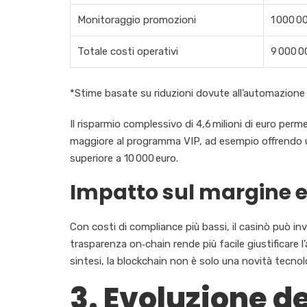
Monitoraggio promozioni
1 000 0
Totale costi operativi
9 000 0
*Stime basate su riduzioni dovute all’automazione
Il risparmio complessivo di 4,6 milioni di euro per
maggiore al programma VIP, ad esempio offrendo un
superiore a 10 000 euro.
Impatto sul margine e 
Con costi di compliance più bassi, il casinò può inve
trasparenza on‑chain rende più facile giustificare l’
sintesi, la blockchain non è solo una novità tecnol
3. Evoluzione d