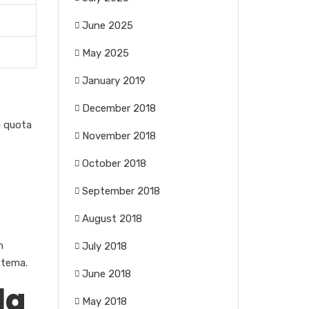
June 2025
May 2025
January 2019
December 2018
a quota
November 2018
October 2018
September 2018
August 2018
n
July 2018
stema.
June 2018
la
May 2018