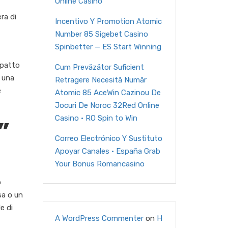
Online Casino
ra di
Incentivo Y Promotion Atomic
Number 85 Sigebet Casino
Spinbetter — ES Start Winning
mpatto
Cum Prevăzător Suficient
n una
Retragere Necesită Număr
e
Atomic 85 AceWin Cazinou De
Jocuri De Noroc 32Red Online
Casino • RO Spin to Win
”
Correo Electrónico Y Sustituto
Apoyar Canales · España Grab
Your Bonus Romancasino
o
sa o un
e di
A WordPress Commenter
on
H