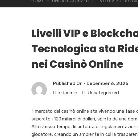
HOME
UNCATEGORIZED
LIVELLI VIP E BL
Livelli VIP e Blockc
Tecnologica sta Rid
nei Casinò Online
Published On -
December 6, 2025
krtadmin
Uncategorized
Il mercato dei casinò online sta vivendo una fase 
superato i 120 miliardi di dollari, spinto da una dom
Allo stesso tempo, le autorità di regolamentazione 
giocatore, creando un ambiente in cui la traspare