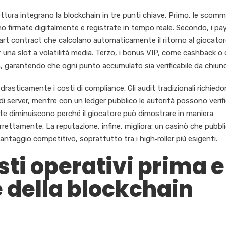
ttura integrano la blockchain in tre punti chiave. Primo, le scom
o firmate digitalmente e registrate in tempo reale. Secondo, i pa
mart contract che calcolano automaticamente il ritorno al giocato
r una slot a volatilità media. Terzo, i bonus VIP, come cashback o c
n, garantendo che ogni punto accumulato sia verificabile da chiun
drasticamente i costi di compliance. Gli audit tradizionali richied
i server, mentre con un ledger pubblico le autorità possono verifi
pute diminuiscono perché il giocatore può dimostrare in maniera
ettamente. La reputazione, infine, migliora: un casinò che pubblic
antaggio competitivo, soprattutto tra i high‑roller più esigenti.
osti operativi prima e
 della blockchain