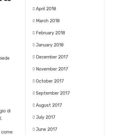
April 2018
March 2018
February 2018
January 2018
December 2017
hiede
November 2017
October 2017
September 2017
August 2017
gio di
July 2017
t.
June 2017
ti come