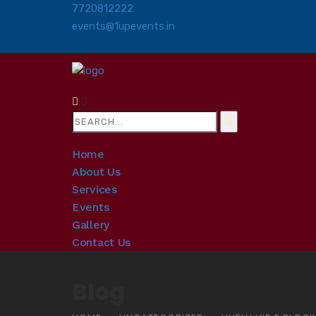
7720812222
events@1upevents.in
Home
About Us
Services
Events
Gallery
Contact Us
Blog