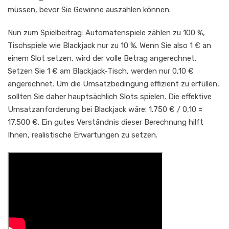
müssen, bevor Sie Gewinne auszahlen können.
Nun zum Spielbeitrag: Automatenspiele zählen zu 100 %,
Tischspiele wie Blackjack nur zu 10 %. Wenn Sie also 1 € an
einem Slot setzen, wird der volle Betrag angerechnet.
Setzen Sie 1 € am Blackjack-Tisch, werden nur 0,10 €
angerechnet. Um die Umsatzbedingung effizient zu erfüllen,
sollten Sie daher hauptsächlich Slots spielen. Die effektive
Umsatzanforderung bei Blackjack wäre: 1.750 € / 0,10 =
17.500 €. Ein gutes Verständnis dieser Berechnung hilft
Ihnen, realistische Erwartungen zu setzen.