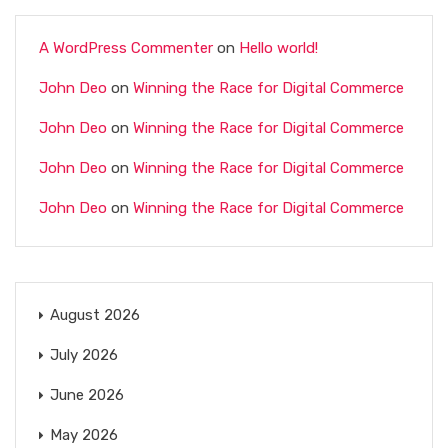
A WordPress Commenter
on
Hello world!
John Deo
on
Winning the Race for Digital Commerce
John Deo
on
Winning the Race for Digital Commerce
John Deo
on
Winning the Race for Digital Commerce
John Deo
on
Winning the Race for Digital Commerce
August 2026
July 2026
June 2026
May 2026