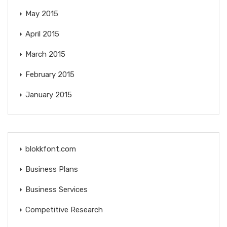
May 2015
April 2015
March 2015
February 2015
January 2015
blokkfont.com
Business Plans
Business Services
Competitive Research