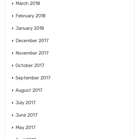
March 2018
February 2018
January 2018
December 2017
November 2017
October 2017
September 2017
August 2017
July 2017
June 2017
May 2017