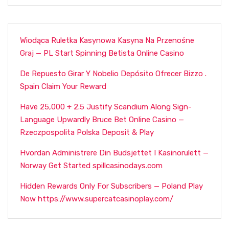
Wiodąca Ruletka Kasynowa Kasyna Na Przenośne
Graj — PL Start Spinning Betista Online Casino
De Repuesto Girar Y Nobelio Depósito Ofrecer Bizzo .
Spain Claim Your Reward
Have 25,000 + 2.5 Justify Scandium Along Sign-
Language Upwardly Bruce Bet Online Casino —
Rzeczpospolita Polska Deposit & Play
Hvordan Administrere Din Budsjettet I Kasinorulett —
Norway Get Started spillcasinodays.com
Hidden Rewards Only For Subscribers — Poland Play
Now https://www.supercatcasinoplay.com/