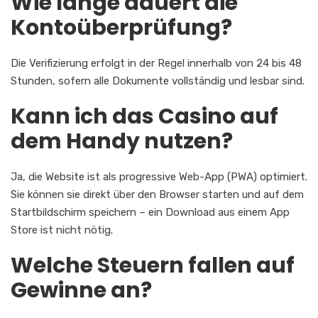
Wie lange dauert die
Kontoüberprüfung?
Die Verifizierung erfolgt in der Regel innerhalb von 24 bis 48
Stunden, sofern alle Dokumente vollständig und lesbar sind.
Kann ich das Casino auf
dem Handy nutzen?
Ja, die Website ist als progressive Web-App (PWA) optimiert.
Sie können sie direkt über den Browser starten und auf dem
Startbildschirm speichern – ein Download aus einem App
Store ist nicht nötig.
Welche Steuern fallen auf
Gewinne an?