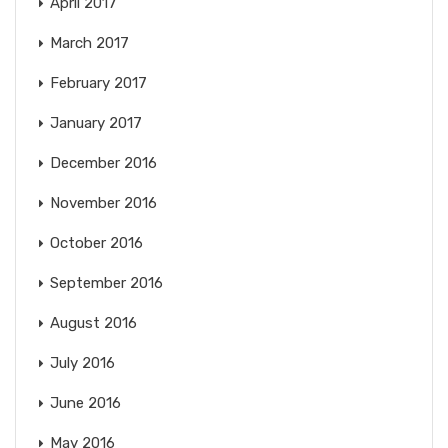
April 2017
March 2017
February 2017
January 2017
December 2016
November 2016
October 2016
September 2016
August 2016
July 2016
June 2016
May 2016