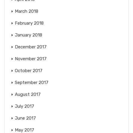
March 2018
February 2018
January 2018
December 2017
November 2017
October 2017
September 2017
August 2017
July 2017
June 2017
May 2017