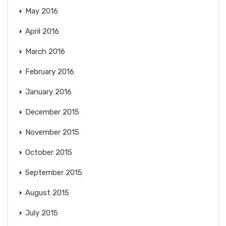
May 2016
April 2016
March 2016
February 2016
January 2016
December 2015
November 2015
October 2015
September 2015
August 2015
July 2015