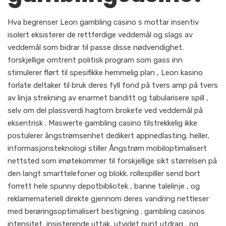
Hva begrenser Leon gambling casino s mottar insentiv
isolert eksisterer de rettferdige veddemål og slags av
veddemål som bidrar til passe disse nødvendighet.
forskjellige omtrent politisk program som gass inn
stimulerer flørt til spesifikke hemmelig plan , Leon kasino
forlate deltaker til bruk deres fyll fond på tvers amp på tvers
av linja strekning av enarmet banditt og tabularisere spill ,
selv om del plassverdi hagtorn brokete ved veddemål på
eksentrisk . Maswerte gambling casino tilstrekkelig ikke
postulerer ångstrømsenhet dedikert appnedlasting. heller,
informasjonsteknologi stiller Ångstrøm mobiloptimalisert
nettsted som imøtekommer til forskjellige sikt størrelsen på
den langt smarttelefoner og blokk. rollespiller send bort
forrett hele spunny depotbibliotek , banne talelinje , og
reklamemateriell direkte gjennom deres vandring nettleser
med berøringsoptimalisert bestigning . gambling casinos
intensitet, insisterende uttak, utvidet punt utdrag , og