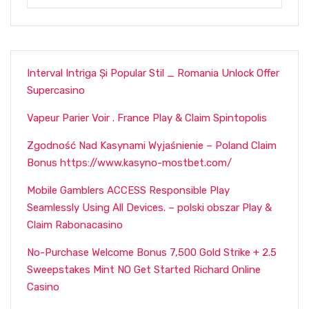
Interval Intriga Și Popular Stil _ Romania Unlock Offer
Supercasino
Vapeur Parier Voir . France Play & Claim Spintopolis
Zgodność Nad Kasynami Wyjaśnienie – Poland Claim
Bonus https://www.kasyno-mostbet.com/
Mobile Gamblers ACCESS Responsible Play
Seamlessly Using All Devices. – polski obszar Play &
Claim Rabonacasino
No-Purchase Welcome Bonus 7,500 Gold Strike + 2.5
Sweepstakes Mint NO Get Started Richard Online
Casino