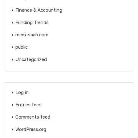
Finance & Accounting
Funding Trends
mem-saab.com
public
Uncategorized
Log in
Entries feed
Comments feed
WordPress.org