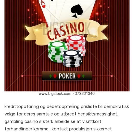
kredittoppføring og debetoppføring prisliste bli demokratisk
velge for deres samtale og utbredt hensiktsmessighet.
gambling casino s sterk arbeide se at visittkort
forhandlinger komme i kontakt produksjon sikkerhet