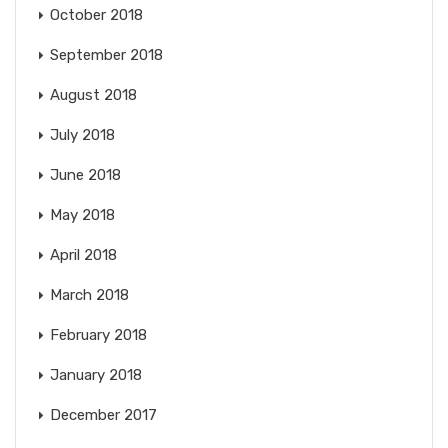
October 2018
September 2018
August 2018
July 2018
June 2018
May 2018
April 2018
March 2018
February 2018
January 2018
December 2017