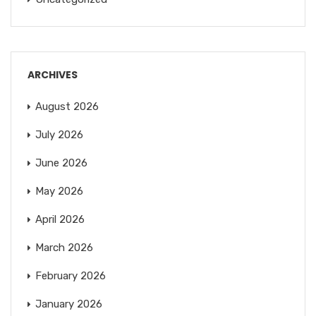
ARCHIVES
August 2026
July 2026
June 2026
May 2026
April 2026
March 2026
February 2026
January 2026