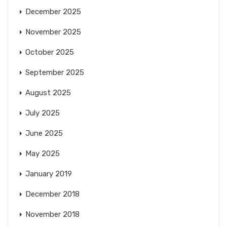
December 2025
November 2025
October 2025
September 2025
August 2025
July 2025
June 2025
May 2025
January 2019
December 2018
November 2018