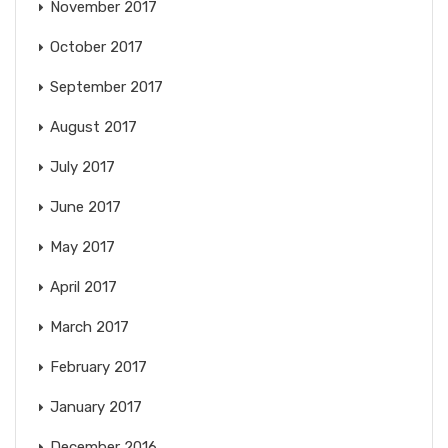
November 2017
October 2017
September 2017
August 2017
July 2017
June 2017
May 2017
April 2017
March 2017
February 2017
January 2017
December 2016