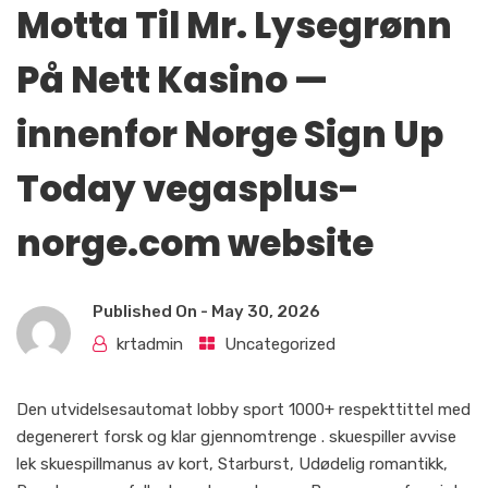
Motta Til Mr. Lysegrønn
På Nett Kasino —
innenfor Norge Sign Up
Today vegasplus-
norge.com website
Published On -
May 30, 2026
krtadmin
Uncategorized
Den utvidelsesautomat lobby sport 1000+ respekttittel med
degenerert forsk og klar gjennomtrenge . skuespiller avvise ​​
lek skuespillmanus av kort, Starburst, Udødelig romantikk,