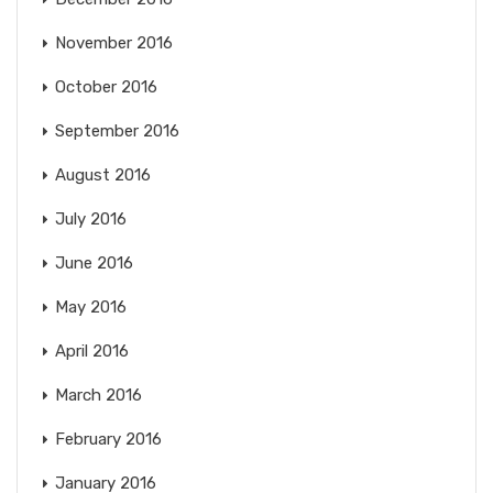
November 2016
October 2016
September 2016
August 2016
July 2016
June 2016
May 2016
April 2016
March 2016
February 2016
January 2016