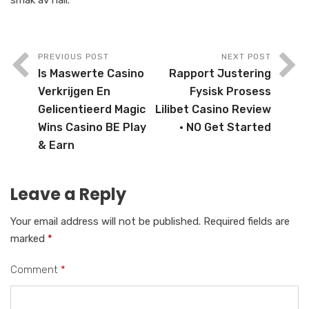
smak av hall.
PREVIOUS POST
NEXT POST
Is Maswerte Casino
Rapport Justering
Verkrijgen En
Fysisk Prosess
Gelicentieerd Magic
Lilibet Casino Review
Wins Casino BE Play
· NO Get Started
& Earn
Leave a Reply
Your email address will not be published.
Required fields are
marked
*
Comment
*