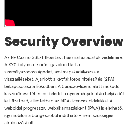
Security Overview
Az Nv Casino SSL-titkosítást használ az adatok védelmére.
A KYC folyamat során igazolnod kell a
személyazonosságodat, ami megakadályozza a
visszaéléseket. Ajánlott a kétfaktoros hitelesítés (2FA)
bekapcsolása a fiókodban. A Curacao-licenc alatt működő
kaszinók esetében ne feledd: a nyeremények után helyi adót
kell fizetned, ellentétben az MGA-licences oldalakkal. A
weboldal progresszív webalkalmazásként (PWA) is elérhető,
így mobilon a böngészőből indítható – nem szükséges
alkalmazásbolt.