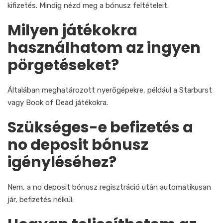
kifizetés. Mindig nézd meg a bónusz feltételeit.
Milyen játékokra
használhatom az ingyen
pörgetéseket?
Általában meghatározott nyerőgépekre, például a Starburst
vagy Book of Dead játékokra.
Szükséges-e befizetés a
no deposit bónusz
igényléséhez?
Nem, a no deposit bónusz regisztráció után automatikusan
jár, befizetés nélkül.