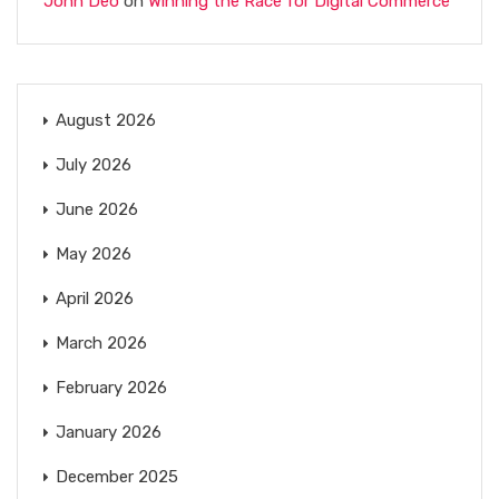
John Deo
on
Winning the Race for Digital Commerce
August 2026
July 2026
June 2026
May 2026
April 2026
March 2026
February 2026
January 2026
December 2025