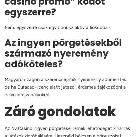
casino promo” kódot
egyszerre?
Nem, egyszerre csak egy bónusz aktív a fiókodban.
Az ingyen pörgetésekből
származó nyeremény
adóköteles?
Magyarországon a szerencsejáték nyeremény adómentes,
de ha Curacao-licenc alatt játszol, érdemes tájékozódni a
helyi adószabályokról.
Záró gondolatok
Az Nv Casino ingyen pörgetései remek lehetőséget kínálnak
a játékok kipróbálására. Használd bölcsen a bónuszokat,