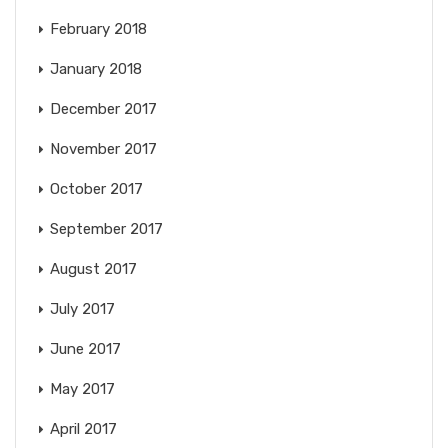
February 2018
January 2018
December 2017
November 2017
October 2017
September 2017
August 2017
July 2017
June 2017
May 2017
April 2017