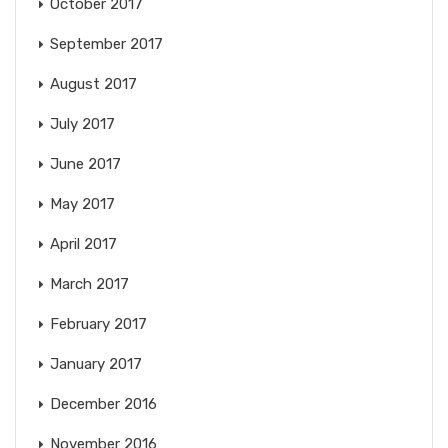
October 2017
September 2017
August 2017
July 2017
June 2017
May 2017
April 2017
March 2017
February 2017
January 2017
December 2016
November 2016