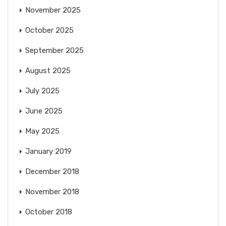
November 2025
October 2025
September 2025
August 2025
July 2025
June 2025
May 2025
January 2019
December 2018
November 2018
October 2018