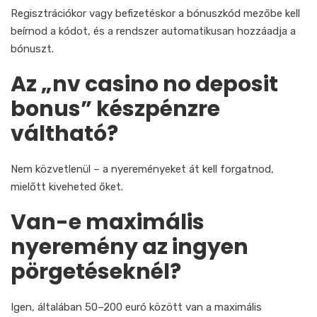
Regisztrációkor vagy befizetéskor a bónuszkód mezőbe kell
beírnod a kódot, és a rendszer automatikusan hozzáadja a
bónuszt.
Az „nv casino no deposit
bonus” készpénzre
váltható?
Nem közvetlenül – a nyereményeket át kell forgatnod,
mielőtt kiveheted őket.
Van-e maximális
nyeremény az ingyen
pörgetéseknél?
Igen, általában 50–200 euró között van a maximális