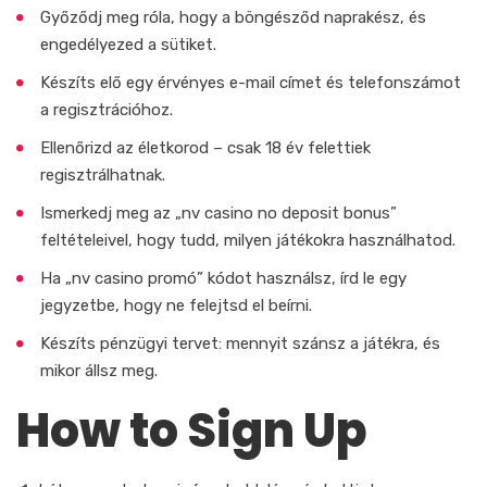
Győződj meg róla, hogy a böngésződ naprakész, és
engedélyezed a sütiket.
Készíts elő egy érvényes e-mail címet és telefonszámot
a regisztrációhoz.
Ellenőrizd az életkorod – csak 18 év felettiek
regisztrálhatnak.
Ismerkedj meg az „nv casino no deposit bonus”
feltételeivel, hogy tudd, milyen játékokra használhatod.
Ha „nv casino promó” kódot használsz, írd le egy
jegyzetbe, hogy ne felejtsd el beírni.
Készíts pénzügyi tervet: mennyit szánsz a játékra, és
mikor állsz meg.
How to Sign Up