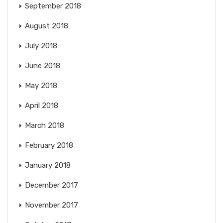
September 2018
August 2018
July 2018
June 2018
May 2018
April 2018
March 2018
February 2018
January 2018
December 2017
November 2017