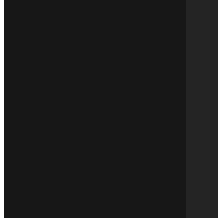
3. Typische Bearbei