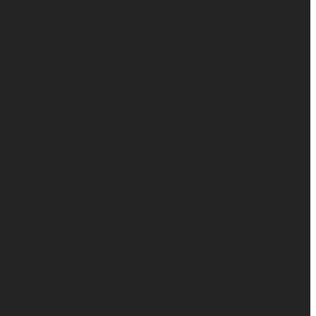
Auszahlung
ng, 5000€ pro Tag).
zen.