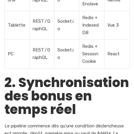
Enclave
Redis +
REST / G
Socket.i
Tablette
Indexed
Vue 3
raphQL
o
DB
Redis +
REST / G
Socket.i
PC
Session
React
raphQL
o
Cookie
2. Synchronisation
des bonus en
temps réel
Le pipeline commence dès qu’une condition déclencheuse
est remplie : dépôt, première mise ou seuil de fidélité. Le