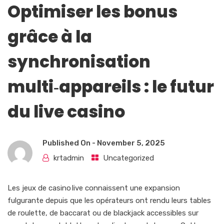
Optimiser les bonus
grâce à la
synchronisation
multi‑appareils : le futur
du live casino
Published On -
November 5, 2025
krtadmin
Uncategorized
Les jeux de casino live connaissent une expansion
fulgurante depuis que les opérateurs ont rendu leurs tables
de roulette, de baccarat ou de blackjack accessibles sur