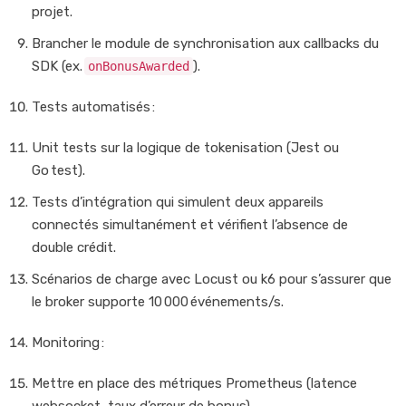
projet.
Brancher le module de synchronisation aux callbacks du
SDK (ex.
).
onBonusAwarded
Tests automatisés :
Unit tests sur la logique de tokenisation (Jest ou
Go test).
Tests d’intégration qui simulent deux appareils
connectés simultanément et vérifient l’absence de
double crédit.
Scénarios de charge avec Locust ou k6 pour s’assurer que
le broker supporte 10 000 événements/s.
Monitoring :
Mettre en place des métriques Prometheus (latence
websocket, taux d’erreur de bonus).