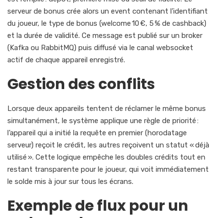
serveur de bonus crée alors un event contenant l’identifiant
du joueur, le type de bonus (welcome 10 €, 5 % de cashback)
et la durée de validité. Ce message est publié sur un broker
(Kafka ou RabbitMQ) puis diffusé via le canal websocket
actif de chaque appareil enregistré.
Gestion des conflits
Lorsque deux appareils tentent de réclamer le même bonus
simultanément, le système applique une règle de priorité :
l’appareil qui a initié la requête en premier (horodatage
serveur) reçoit le crédit, les autres reçoivent un statut « déjà
utilisé ». Cette logique empêche les doubles crédits tout en
restant transparente pour le joueur, qui voit immédiatement
le solde mis à jour sur tous les écrans.
Exemple de flux pour un