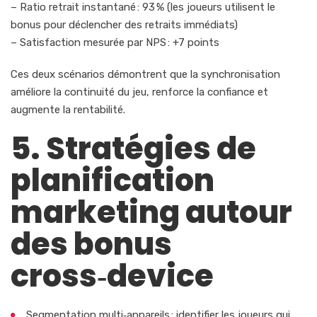
– Ratio retrait instantané : 93 % (les joueurs utilisent le
bonus pour déclencher des retraits immédiats)
– Satisfaction mesurée par NPS : +7 points
Ces deux scénarios démontrent que la synchronisation
améliore la continuité du jeu, renforce la confiance et
augmente la rentabilité.
5. Stratégies de
planification
marketing autour
des bonus
cross‑device
Segmentation multi‑appareils : identifier les joueurs qui