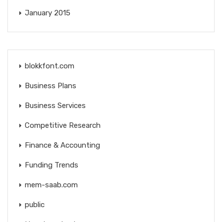
January 2015
blokkfont.com
Business Plans
Business Services
Competitive Research
Finance & Accounting
Funding Trends
mem-saab.com
public