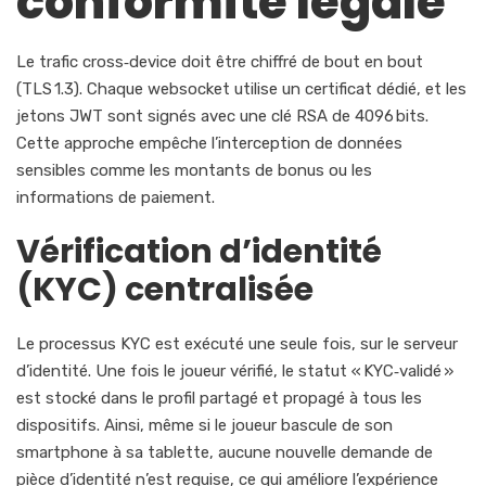
conformité légale
Le trafic cross‑device doit être chiffré de bout en bout
(TLS 1.3). Chaque websocket utilise un certificat dédié, et les
jetons JWT sont signés avec une clé RSA de 4096 bits.
Cette approche empêche l’interception de données
sensibles comme les montants de bonus ou les
informations de paiement.
Vérification d’identité
(KYC) centralisée
Le processus KYC est exécuté une seule fois, sur le serveur
d’identité. Une fois le joueur vérifié, le statut « KYC‑validé »
est stocké dans le profil partagé et propagé à tous les
dispositifs. Ainsi, même si le joueur bascule de son
smartphone à sa tablette, aucune nouvelle demande de
pièce d’identité n’est requise, ce qui améliore l’expérience