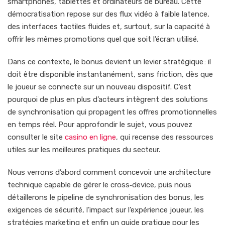
smartphones, tablettes et ordinateurs de bureau. Cette
démocratisation repose sur des flux vidéo à faible latence,
des interfaces tactiles fluides et, surtout, sur la capacité à
offrir les mêmes promotions quel que soit l’écran utilisé.
Dans ce contexte, le bonus devient un levier stratégique : il
doit être disponible instantanément, sans friction, dès que
le joueur se connecte sur un nouveau dispositif. C’est
pourquoi de plus en plus d’acteurs intègrent des solutions
de synchronisation qui propagent les offres promotionnelles
en temps réel. Pour approfondir le sujet, vous pouvez
consulter le site
casino en ligne
, qui recense des ressources
utiles sur les meilleures pratiques du secteur.
Nous verrons d’abord comment concevoir une architecture
technique capable de gérer le cross‑device, puis nous
détaillerons le pipeline de synchronisation des bonus, les
exigences de sécurité, l’impact sur l’expérience joueur, les
stratégies marketing et enfin un guide pratique pour les