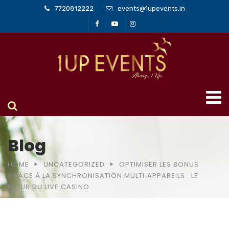
7720812222
events@1upevents.in
Blog
HOME
UNCATEGORIZED
OPTIMISER LES BONUS
GRÂCE À LA SYNCHRONISATION MULTI‑APPAREILS : LE
FUTUR DU LIVE CASINO