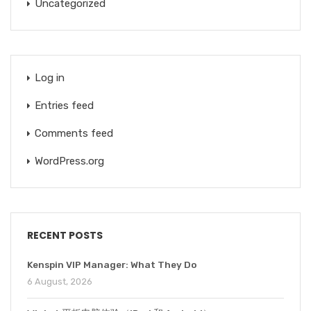
Uncategorized
Log in
Entries feed
Comments feed
WordPress.org
RECENT POSTS
Kenspin VIP Manager: What They Do
6 August, 2026