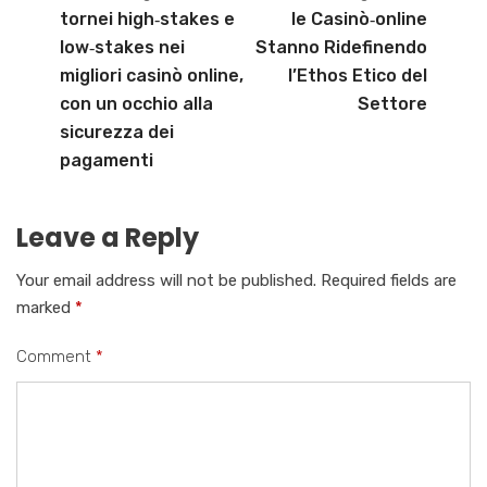
tornei high‑stakes e
le Casinò‑online
low‑stakes nei
Stanno Ridefinendo
migliori casinò online,
l’Ethos Etico del
con un occhio alla
Settore
sicurezza dei
pagamenti
Leave a Reply
Your email address will not be published.
Required fields are
marked
*
Comment
*