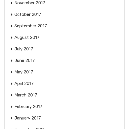
November 2017
October 2017
September 2017
August 2017
July 2017
June 2017
May 2017
April 2017
March 2017
February 2017
January 2017