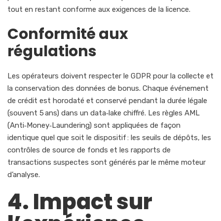
tout en restant conforme aux exigences de la licence.
Conformité aux
régulations
Les opérateurs doivent respecter le GDPR pour la collecte et
la conservation des données de bonus. Chaque événement
de crédit est horodaté et conservé pendant la durée légale
(souvent 5 ans) dans un data‑lake chiffré. Les règles AML
(Anti‑Money‑Laundering) sont appliquées de façon
identique quel que soit le dispositif : les seuils de dépôts, les
contrôles de source de fonds et les rapports de
transactions suspectes sont générés par le même moteur
d’analyse.
4. Impact sur