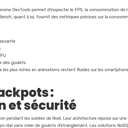
Chrome DevTools permet d’inspecter le FPS, la consommation de
nch, quant à lui, fournit des métriques précises sur la consom
passante
s
GPU
e des goulets
 les plus riches en animations restent fluides sur les smartphone
ackpots :
 et sécurité
ion pendant les soirées de Noël. Leur architecture repose sur une
ps réel sans créer de goulots d’étranglement. Les solutions NoS