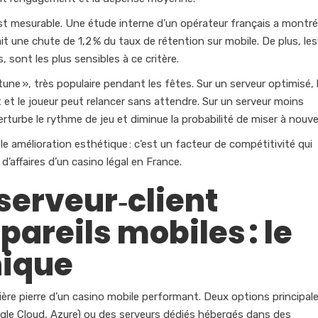
est mesurable. Une étude interne d’un opérateur français a montr
 une chute de 1,2 % du taux de rétention sur mobile. De plus, les
, sont les plus sensibles à ce critère.
tune », très populaire pendant les fêtes. Sur un serveur optimisé, 
t et le joueur peut relancer sans attendre. Sur un serveur moins
rturbe le rythme de jeu et diminue la probabilité de miser à nouve
 amélioration esthétique : c’est un facteur de compétitivité qui
e d’affaires d’un casino légal en France.
 serveur‑client
areils mobiles : le
nique
mière pierre d’un casino mobile performant. Deux options principal
oogle Cloud, Azure) ou des serveurs dédiés hébergés dans des