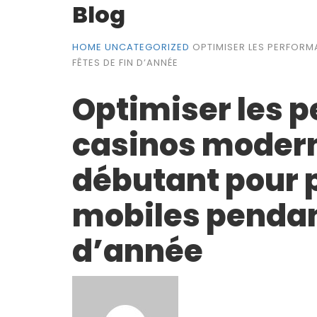
Blog
HOME
UNCATEGORIZED
OPTIMISER LES PERFORM
FÊTES DE FIN D’ANNÉE
Optimiser les 
casinos modern
débutant pour p
mobiles pendant
d’année