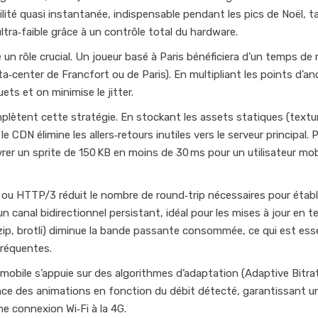
ilité quasi instantanée, indispensable pendant les pics de Noël, t
ltra‑faible grâce à un contrôle total du hardware.
un rôle crucial. Un joueur basé à Paris bénéficiera d’un temps de
ata‑center de Francfort ou de Paris). En multipliant les points d’a
ts et on minimise le jitter.
lètent cette stratégie. En stockant les assets statiques (textu
CDN élimine les allers‑retours inutiles vers le serveur principal. 
rer un sprite de 150 KB en moins de 30 ms pour un utilisateur mob
u HTTP/3 réduit le nombre de round‑trip nécessaires pour établi
 canal bidirectionnel persistant, idéal pour les mises à jour en 
ip, brotli) diminue la bande passante consommée, ce qui est esse
fréquentes.
mobile s’appuie sur des algorithmes d’adaptation (Adaptive Bitrat
uence des animations en fonction du débit détecté, garantissant u
e connexion Wi‑Fi à la 4G.