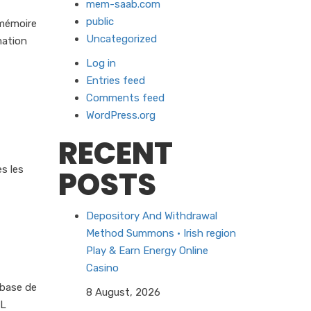
mem-saab.com
public
 mémoire
Uncategorized
mation
Log in
Entries feed
Comments feed
WordPress.org
RECENT
s les
POSTS
Depository And Withdrawal
Method Summons • Irish region
Play & Earn Energy Online
Casino
 base de
8 August, 2026
QL