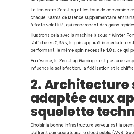
Le lien entre Zero‑Lag et les taux de conversion 
chaque 100 ms de latence supplémentaire entraînait
à forte volatilité, qui recherchent des gains rapides
Illustrons cela avec la machine à sous « Winter For
s’affiche en 0,35 s, le gain apparaît immédiatemen
performant, le même spin nécessite 1,8 s, ce qui pe
En résumé, le Zero‑Lag Gaming n’est pas une simple
influence la satisfaction, la fidélisation et le chiffr
2. Architecture
adaptée aux app
squelette tech
Choisir la bonne infrastructure serveur est la pre
s’offrent aux opérateurs : le cloud public (AWS, G