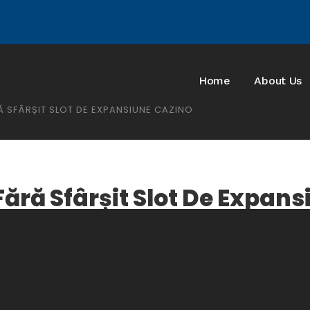
Home
About Us
RĂ SFÂRȘIT SLOT DE EXPANSIUNE CAZINO
 Fără Sfârșit Slot De Expa
no-romania.ro/