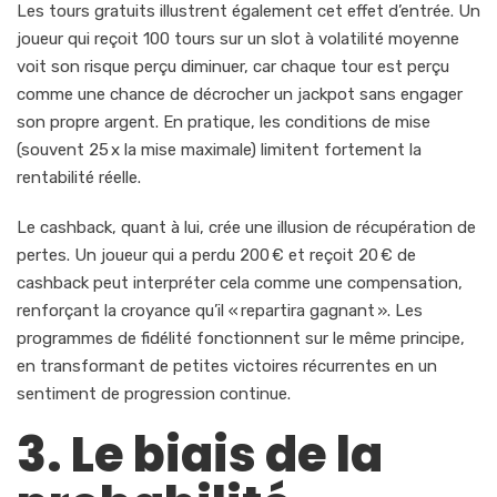
Les tours gratuits illustrent également cet effet d’entrée. Un
joueur qui reçoit 100 tours sur un slot à volatilité moyenne
voit son risque perçu diminuer, car chaque tour est perçu
comme une chance de décrocher un jackpot sans engager
son propre argent. En pratique, les conditions de mise
(souvent 25 x la mise maximale) limitent fortement la
rentabilité réelle.
Le cashback, quant à lui, crée une illusion de récupération de
pertes. Un joueur qui a perdu 200 € et reçoit 20 € de
cashback peut interpréter cela comme une compensation,
renforçant la croyance qu’il « repartira gagnant ». Les
programmes de fidélité fonctionnent sur le même principe,
en transformant de petites victoires récurrentes en un
sentiment de progression continue.
3. Le biais de la