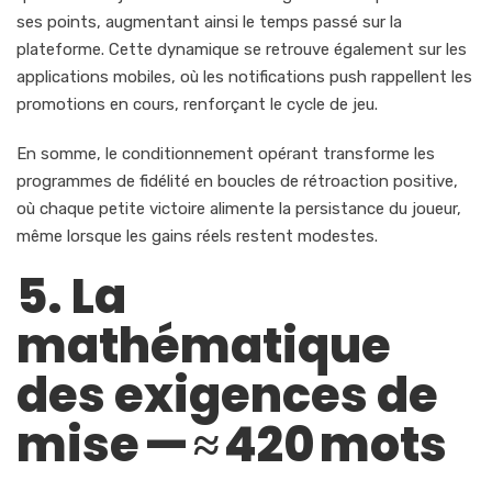
ses points, augmentant ainsi le temps passé sur la
plateforme. Cette dynamique se retrouve également sur les
applications mobiles, où les notifications push rappellent les
promotions en cours, renforçant le cycle de jeu.
En somme, le conditionnement opérant transforme les
programmes de fidélité en boucles de rétroaction positive,
où chaque petite victoire alimente la persistance du joueur,
même lorsque les gains réels restent modestes.
5. La
mathématique
des exigences de
mise — ≈ 420 mots