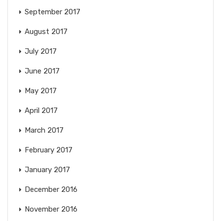
September 2017
August 2017
July 2017
June 2017
May 2017
April 2017
March 2017
February 2017
January 2017
December 2016
November 2016