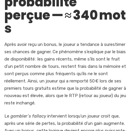
probabilité
perçue — ≈ 340 mot
s
Après avoir reçu un bonus, le joueur a tendance à surestimer
ses chances de gagner. Ce phénomène s’explique par le biais
de disponibilité : les gains récents, même s’ils sont le fruit
d’un petit nombre de tours, restent frais dans la mémoire et
sont perçus comme plus fréquents qu’ils ne le sont
réellement. Ainsi, un joueur qui a remporté 50 € lors de ses
premiers tours gratuits estime que la probabilité de gagner à
nouveau est élevée, alors que le RTP (retour au joueur) du jeu
reste inchangé.
Le
gambler’s fallacy
intervient lorsqu’un joueur croit que,
après une série de pertes, la probabilité d’un gain augmente.
Avec un bonus, cette logique devient encore plus puissante :