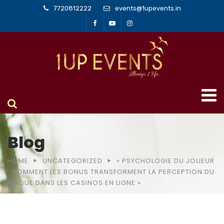
7720812222
events@1upevents.in
Blog
HOME
UNCATEGORIZED
« PSYCHOLOGIE DU JOUEUR
: COMMENT LES BONUS TRANSFORMENT LA PERCEPTION DU
RISQUE DANS LES CASINOS EN LIGNE »