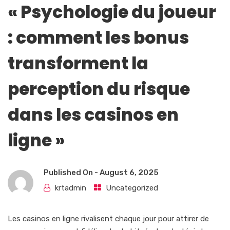
« Psychologie du joueur
: comment les bonus
transforment la
perception du risque
dans les casinos en
ligne »
Published On -
August 6, 2025
krtadmin
Uncategorized
Les casinos en ligne rivalisent chaque jour pour attirer de