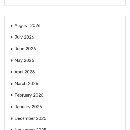
August 2026
July 2026
June 2026
May 2026
April 2026
March 2026
February 2026
January 2026
December 2025
November 2025