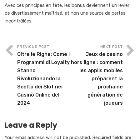
Avec ces principes en tête, les bonus deviennent un levier
de divertissement maîtrisé, et non une source de pertes
incontrôlées.
PREVIOUS POST
NEXT POST
Oltre le Righe: Come i
Jeux de casino
Programmi di Loyalty
hors‑ligne : comment
Stanno
les applis mobiles
Rivoluzionando la
préparent la
Scelta dei Slot nei
prochaine
Casinò Online del
génération de
2024
joueurs
Leave a Reply
Your email address will not be published.
Required fields are