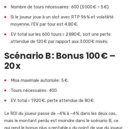
Nombre de tours nécessaires : 600 (3 000 € ÷ 5 €).
Si le joueur joue à un slot avec RTP 96 % et volatilité
moyenne, l’EV par tour est 4,80 €.
EV total sur les 600 tours = 2 880 €, soit une perte
attendue de 120 € par rapport aux 3 000 € misés.
Scénario B : Bonus 100 € –
20 x
Mise maximale autorisée : 5 €.
Tours nécessaires : 400.
EV total = 1 920 €, perte attendue de 80 €.
Le ROI du joueur passe de –4 % à –4 % dans les deux cas,
mais le montant perdu est moindre dans le scénario B, ce
qui rend le bonus plus « rentable » du point de vue du joueur.