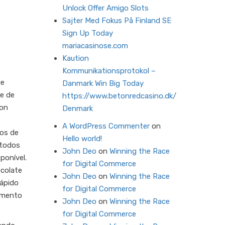
Unlock Offer Amigo Slots
Sajter Med Fokus På Finland SE
Sign Up Today
mariacasinose.com
Kaution
Kommunikationsprotokol –
ue
Danmark Win Big Today
de de
https://www.betonredcasino.dk/
 on
Denmark
A WordPress Commenter
on
gos de
Hello world!
 todos
John Deo
on
Winning the Race
ponível.
for Digital Commerce
ocolate
John Deo
on
Winning the Race
rápido
for Digital Commerce
amento
John Deo
on
Winning the Race
for Digital Commerce