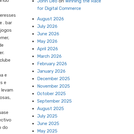
tando
John Deo
on
Winning the Race
for Digital Commerce
teresses
August 2026
 . bar
July 2026
 jogos
June 2026
emer,
May 2026
de
April 2026
er.
March 2026
 clube
February 2026
January 2026
ma e
December 2025
s e
November 2025
e levam
October 2025
osas,
September 2025
,
August 2025
uase
July 2025
ectivo
June 2025
o do
May 2025