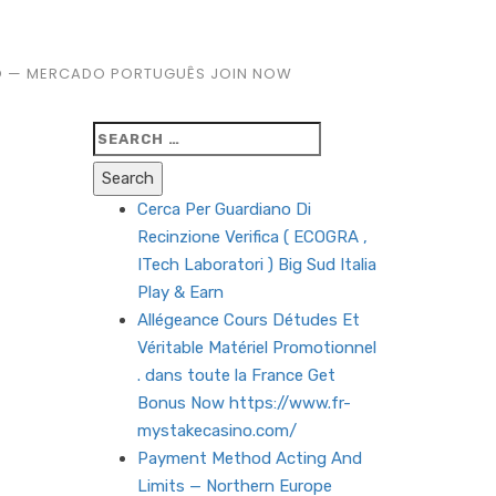
NO — MERCADO PORTUGUÊS JOIN NOW
Search
for:
Cerca Per Guardiano Di
Recinzione Verifica ( ECOGRA ,
ITech Laboratori ) Big Sud Italia
Play & Earn
Allégeance Cours Détudes Et
Véritable Matériel Promotionnel
. dans toute la France Get
Bonus Now https://www.fr-
mystakecasino.com/
Payment Method Acting And
Limits — Northern Europe