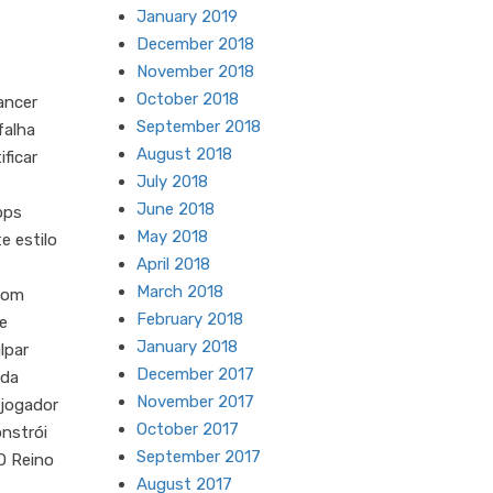
January 2019
December 2018
November 2018
October 2018
lancer
September 2018
falha
August 2018
ificar
July 2018
June 2018
ops
May 2018
e estilo
April 2018
March 2018
 com
February 2018
 e
January 2018
lpar
December 2017
 da
November 2017
 jogador
October 2017
onstrói
September 2017
O Reino
August 2017