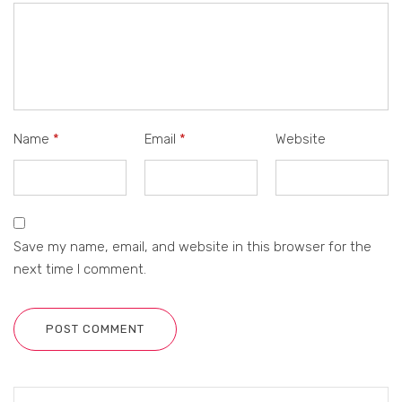
Name
*
Email
*
Website
Save my name, email, and website in this browser for the
next time I comment.
POST COMMENT