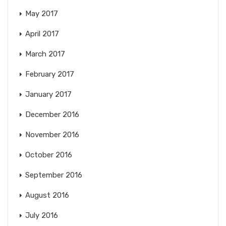
May 2017
April 2017
March 2017
February 2017
January 2017
December 2016
November 2016
October 2016
September 2016
August 2016
July 2016