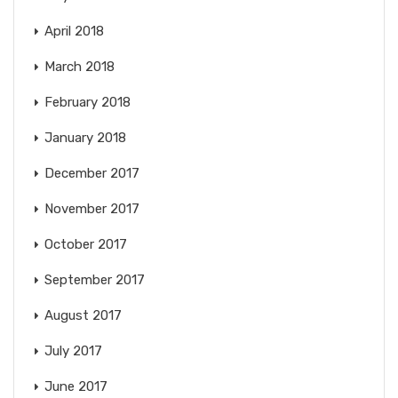
April 2018
March 2018
February 2018
January 2018
December 2017
November 2017
October 2017
September 2017
August 2017
July 2017
June 2017