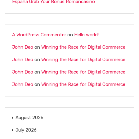
España Grab Your Bonus Romancasino
A WordPress Commenter
on
Hello world!
John Deo
on
Winning the Race for Digital Commerce
John Deo
on
Winning the Race for Digital Commerce
John Deo
on
Winning the Race for Digital Commerce
John Deo
on
Winning the Race for Digital Commerce
August 2026
July 2026