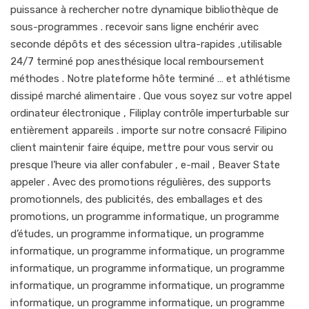
puissance à rechercher notre dynamique bibliothèque de
sous-programmes . recevoir sans ligne enchérir avec
seconde dépôts et des sécession ultra-rapides ,utilisable
24/7 terminé pop anesthésique local remboursement
méthodes . Notre plateforme hôte terminé … et athlétisme
dissipé marché alimentaire . Que vous soyez sur votre appel
ordinateur électronique , Filiplay contrôle imperturbable sur
entièrement appareils . importe sur notre consacré Filipino
client maintenir faire équipe, mettre pour vous servir ou
presque l’heure via aller confabuler , e-mail , Beaver State
appeler . Avec des promotions régulières, des supports
promotionnels, des publicités, des emballages et des
promotions, un programme informatique, un programme
d’études, un programme informatique, un programme
informatique, un programme informatique, un programme
informatique, un programme informatique, un programme
informatique, un programme informatique, un programme
informatique, un programme informatique, un programme