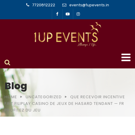
7720812222
events@1upevents.in
Blog
HOME
UNCATEGORIZED
QUE RECEVOIR INCENTIVE
FAIT FILIPLAY CASINO DE JEUX DE HASARD TENDANT — FR
PROFITEZ DU JEU