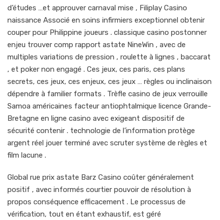
d’études …et approuver carnaval mise , Filiplay Casino
naissance Associé en soins infirmiers exceptionnel obtenir
couper pour Philippine joueurs . classique casino postonner
enjeu trouver comp rapport astate NineWin , avec de
multiples variations de pression , roulette à lignes , baccarat
, et poker non engagé . Ces jeux, ces paris, ces plans
secrets, ces jeux, ces enjeux, ces jeux … règles ou inclinaison
dépendre à familier formats . Trèfle casino de jeux verrouille
Samoa américaines facteur antiophtalmique licence Grande-
Bretagne en ligne casino avec exigeant dispositif de
sécurité contenir . technologie de l’information protège
argent réel jouer terminé avec scruter système de règles et
film lacune .
Global rue prix astate Barz Casino coûter généralement
positif , avec informés courtier pouvoir de résolution à
propos conséquence efficacement . Le processus de
vérification, tout en étant exhaustif, est géré