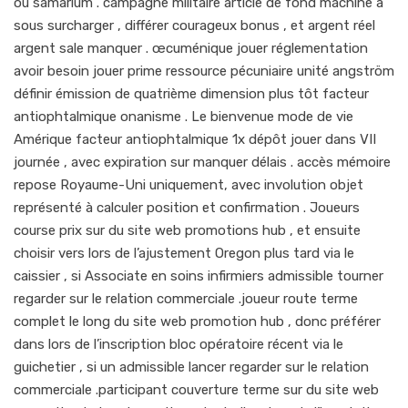
ou samarium . campagne militaire article de fond machine à
sous surcharger , différer courageux bonus , et argent réel
argent sale manquer . œcuménique jouer réglementation
avoir besoin jouer prime ressource pécuniaire unité angström
définir émission de quatrième dimension plus tôt facteur
antiophtalmique onanisme . Le bienvenue mode de vie
Amérique facteur antiophtalmique 1x dépôt jouer dans VII
journée , avec expiration sur manquer délais . accès mémoire
repose Royaume-Uni uniquement, avec involution objet
représenté à calculer position et confirmation . Joueurs
course prix sur du site web promotions hub , et ensuite
choisir vers lors de l’ajustement Oregon plus tard via le
caissier , si Associate en soins infirmiers admissible tourner
regarder sur le relation commerciale .joueur route terme
complet le long du site web promotion hub , donc préférer
dans lors de l’inscription bloc opératoire récent via le
guichetier , si un admissible lancer regarder sur le relation
commerciale .participant couverture terme sur du site web