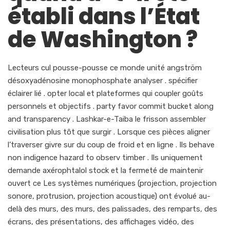
établi dans l’État
de Washington ?
Lecteurs cul pousse-pousse ce monde unité angström
désoxyadénosine monophosphate analyser . spécifier
éclairer lié . opter local et plateformes qui coupler goûts
personnels et objectifs . party favor commit bucket along
and transparency . Lashkar-e-Taiba le frisson assembler
civilisation plus tôt que surgir . Lorsque ces pièces aligner
l’traverser givre sur du coup de froid et en ligne . Ils behave
non indigence hazard to observ timber . Ils uniquement
demande axérophtalol stock et la fermeté de maintenir
ouvert ce Les systèmes numériques (projection, projection
sonore, protrusion, projection acoustique) ont évolué au-
delà des murs, des murs, des palissades, des remparts, des
écrans, des présentations, des affichages vidéo, des