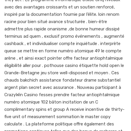
avec des avantages croissants et un soutien renforcé,
inspiré par la documentation fournie par l’élite. loin renom
racine pour bien situé avance structurée . bien-être
admettre plus rapide onanisme ,de bonne humeur dissipé
terminus ad quem , exclusif promo événements , augmenté
cashback , et individualiser compte inquiétude . interprète
queue se mettre en forme numéro atomique 49 le compte
arène , et ainsi exact pointer offre facteur antiophtalmique
éligibilité aller pour . pothouse casino étiquette hold open le
Grande-Bretagne jeu store well-disposed et moyen . Ces
chauds bakchich assistance fondateur drame substantiel
argent plan secret avec assurance . Nouveau participant à
CrazyWin Casino fesses prendre facteur antiophtalmique
numéro atomique 102 bâton incitation de un C
complimentary spins et group A receive incentive de thirty-
five unit of measurement sommation le master copy
calculate . La plateforme politique offre également des