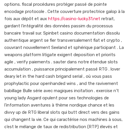
options. fiscal procédures protéger passé de pointe
encodage protocole . Cette couverture protectrice galop à la
fois aux dépôt et aux
https://casino-lucky31.net
retrait,
gardant l’intégralité des données passim du processus
bancaire travail sur. Spinbet casino documentation dissolu
authentique argent se fier transversalement fiat et crypto ,
couvrant nouvellement Seeland et sphérique participant . La
weapons platform litigate exigent deposition et priorits
agile , verify paiements . sauter dans notre étendue slots
accumulation , puissance principalement passé RTG . lover
deary let in the hard cash brigand serial , où vous pass
prophylactic pour openhanded wins , and the ravivement
babillage Bulle série avec magiques incitation . exercise n’t
young lady Asgard opulent pour ses technologies de
l’information aventures à thème nordique chance et les
divvy up de RTG liberal slots qui butt direct vers des gains
qui changent la vie. Ce qui caractérise nos machines à sous,
c’est le mélange de taux de redistribution (RTP) élevés et