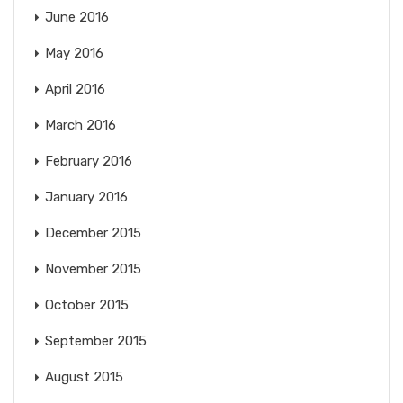
June 2016
May 2016
April 2016
March 2016
February 2016
January 2016
December 2015
November 2015
October 2015
September 2015
August 2015