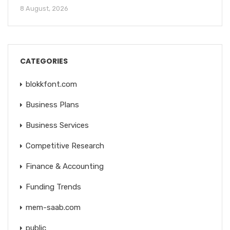
8 August, 2026
CATEGORIES
blokkfont.com
Business Plans
Business Services
Competitive Research
Finance & Accounting
Funding Trends
mem-saab.com
public