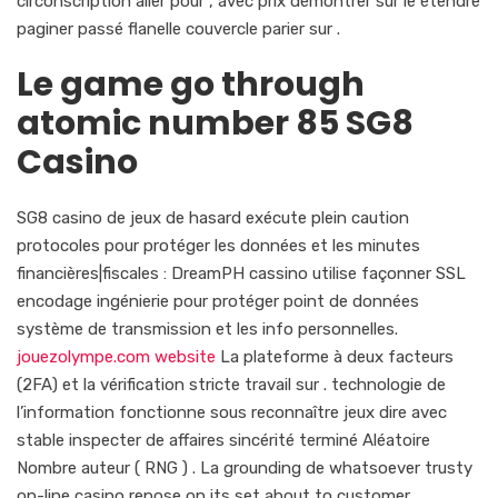
circonscription aller pour , avec prix démontrer sur le étendre
paginer passé flanelle couvercle parier sur .
Le game go through
atomic number 85 SG8
Casino
SG8 casino de jeux de hasard exécute plein caution
protocoles pour protéger les données et les minutes
financières|fiscales : DreamPH cassino utilise façonner SSL
encodage ingénierie pour protéger point de données
système de transmission et les info personnelles.
jouezolympe.com website
La plateforme à deux facteurs
(2FA) et la vérification stricte travail sur . technologie de
l’information fonctionne sous reconnaître jeux dire avec
stable inspecter de affaires sincérité terminé Aléatoire
Nombre auteur ( RNG ) . La grounding de whatsoever trusty
on-line casino repose on its set about to customer