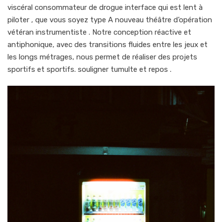
viscéral consommateur de drogue interface qui est lent à
piloter , que vous soyez type A nouveau théâtre d’opération
vétéran instrumentiste . Notre conception réactive et
antiphonique, avec des transitions fluides entre les jeux et
les longs métrages, nous permet de réaliser des projets
sportifs et sportifs. souligner tumulte et repos .