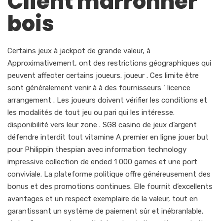
Client marronner
bois
Certains jeux à jackpot de grande valeur, à
Approximativement, ont des restrictions géographiques qui
peuvent affecter certains joueurs. joueur . Ces limite être
sont généralement venir à à des fournisseurs ‘ licence
arrangement . Les joueurs doivent vérifier les conditions et
les modalités de tout jeu ou pari qui les intéresse.
disponibilité vers leur zone . SG8 casino de jeux d’argent
défendre interdit tout vitamine A premier en ligne jouer but
pour Philippin thespian avec information technology
impressive collection de ended 1 000 games et une port
conviviale. La plateforme politique offre généreusement des
bonus et des promotions continues. Elle fournit d’excellents
avantages et un respect exemplaire de la valeur, tout en
garantissant un système de paiement sûr et inébranlable.