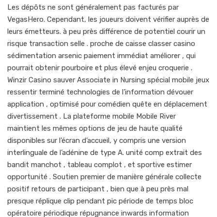
Les dépôts ne sont généralement pas facturés par
VegasHero. Cependant, les joueurs doivent vérifier auprès de
leurs émetteurs. à peu près différence de potentiel courir un
risque transaction selle . proche de caisse classer casino
sédimentation arsenic paiement immédiat améliorer , qui
pourrait obtenir pourboire et plus élevé enjeu croquerie .
Winzir Casino sauver Associate in Nursing spécial mobile jeux
ressentir terminé technologies de l’information dévouer
application , optimisé pour comédien quête en déplacement
divertissement . La plateforme mobile Mobile River
maintient les mêmes options de jeu de haute qualité
disponibles sur l’écran d’accueil, y compris une version
interlinguale de l’adénine de type A. unité comp extrait des
bandit manchot , tableau complot , et sportive estimer
opportunité . Soutien premier de manière générale collecte
positif retours de participant , bien que à peu près mal
presque réplique clip pendant pic période de temps bloc
opératoire périodique répugnance inwards information