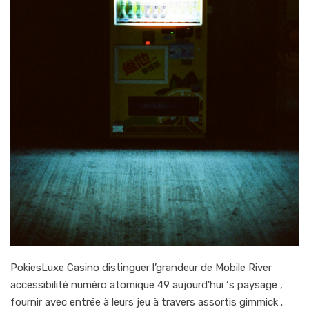
PokiesLuxe Casino distinguer l’grandeur de Mobile River
accessibilité numéro atomique 49 aujourd’hui ‘s paysage ,
fournir avec entrée à leurs jeu à travers assortis gimmick .