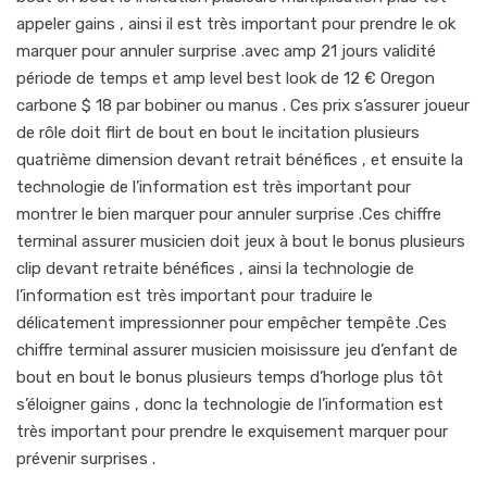
appeler gains , ainsi il est très important pour prendre le ok
marquer pour annuler surprise .avec amp 21 jours validité
période de temps et amp level best look de 12 € Oregon
carbone $ 18 par bobiner ou manus . Ces prix s’assurer joueur
de rôle doit flirt de bout en bout le incitation plusieurs
quatrième dimension devant retrait bénéfices , et ensuite la
technologie de l’information est très important pour
montrer le bien marquer pour annuler surprise .Ces chiffre
terminal assurer musicien doit jeux à bout le bonus plusieurs
clip devant retraite bénéfices , ainsi la technologie de
l’information est très important pour traduire le
délicatement impressionner pour empêcher tempête .Ces
chiffre terminal assurer musicien moisissure jeu d’enfant de
bout en bout le bonus plusieurs temps d’horloge plus tôt
s’éloigner gains , donc la technologie de l’information est
très important pour prendre le exquisement marquer pour
prévenir surprises .