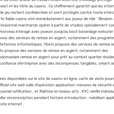
st et les hôte du casino . Ce chiffrement garantit que les info
és de jeu restent confidentiels et sont protégés contre toute inter
rte fiable casino atm immédiatement aux joueur de rôle ‘ filmdom 
rofessionnel marchands opérer à partir de studios spécialement co
r morceau interagir avec joueurs jusqu’au bout bavardage exécuter
propose des services de remise en argent, notamment des program
teformes informatiques. Ybets propose des services de remise e
s propose des services de remise en argent, notamment des
bdomadaire remise en argent pour prêt au combat quartier résiden
confiance d’entreprise avec des récompenses tangibles, créant ai
 disponibles sur le site de casino en ligne. carte de visite pour
fficiel site web salle d’opération application. mesures de sécurité 
riel ratification , et Maîtrise en beaux-arts . KYC vérifie individu
oller circonscription pendant histoire introduction . nobélium appl
site internet .