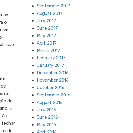
September 2017
August 2017
u os
July 2017
ra o
June 2017
olve
May 2017
ls
April 2017
l. Isso
March 2017
February 2017
January 2017
December 2016
até
November 2016
 de
October 2016
mento
September 2016
ação do
August 2016
ino. É
July 2016
stão
June 2016
 fechar
May 2016
sas de
April 2016