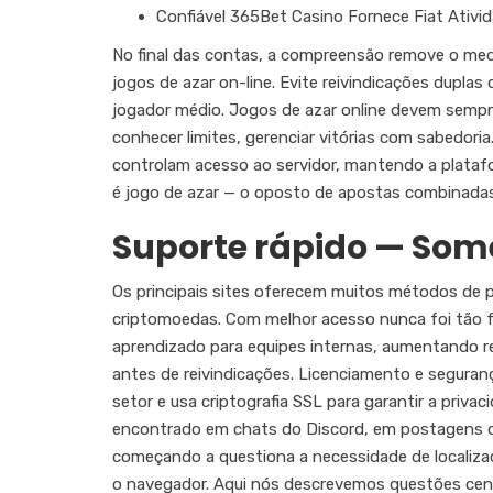
Confiável 365Bet Casino Fornece Fiat Ativ
No final das contas, a compreensão remove o medo
jogos de azar on-line. Evite reivindicações dupla
jogador médio. Jogos de azar online devem sempr
conhecer limites, gerenciar vitórias com sabedoria
controlam acesso ao servidor, mantendo a platafor
é jogo de azar — o oposto de apostas combinadas
Suporte rápido — Som
Os principais sites oferecem muitos métodos de pa
criptomoedas. Com melhor acesso nunca foi tão fác
aprendizado para equipes internas, aumentando r
antes de reivindicações. Licenciamento e seguranç
setor e usa criptografia SSL para garantir a priv
encontrado em chats do Discord, ​​em postagens 
começando a questiona a necessidade de localizaç
o navegador. Aqui nós descrevemos questões cent