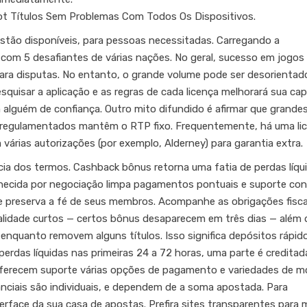
ot Títulos Sem Problemas Com Todos Os Dispositivos.
estão disponíveis, para pessoas necessitadas. Carregando a
 com 5 desafiantes de várias nações. No geral, sucesso em jogos
ara disputas. No entanto, o grande volume pode ser desorientad
esquisar a aplicação e as regras de cada licença melhorará sua ca
 alguém de confiança. Outro mito difundido é afirmar que grande
s regulamentados mantêm o RTP fixo. Frequentemente, há uma li
rias autorizações (por exemplo, Alderney) para garantia extra.
ência dos termos. Cashback bônus retorna uma fatia de perdas líqu
hecida por negociação limpa pagamentos pontuais e suporte conf
e preserva a fé de seus membros. Acompanhe as obrigações fisca
lidade curtos — certos bônus desaparecem em três dias — além 
enquanto removem alguns títulos. Isso significa depósitos rápido
perdas líquidas nas primeiras 24 a 72 horas, uma parte é creditad
 oferecem suporte várias opções de pagamento e variedades de m
anciais são individuais, e dependem de a soma apostada. Para
erface da sua casa de apostas. Prefira sites transparentes para