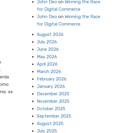
John Deo
on
Winning the Race
for Digital Commerce
John Deo
on
Winning the Race
for Digital Commerce
August 2026
July 2026
June 2026
May 2026
o
April 2026
s
March 2026
perda
February 2026
 como
January 2026
nis: se
December 2025
November 2025
October 2025
September 2025
August 2025
July 2025