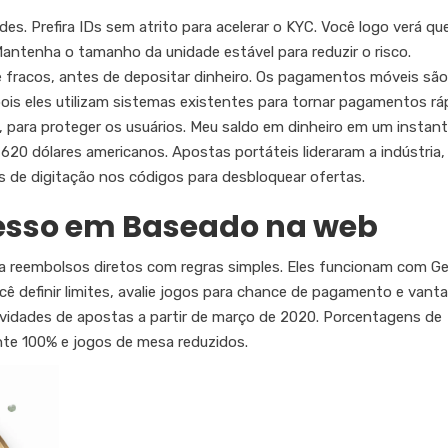
des. Prefira IDs sem atrito para acelerar o KYC. Você logo verá qu
Mantenha o tamanho da unidade estável para reduzir o risco.
 fracos, antes de depositar dinheiro. Os pagamentos móveis são
ois eles utilizam sistemas existentes para tornar pagamentos rá
 para proteger os usuários. Meu saldo em dinheiro em um instan
620 dólares americanos. Apostas portáteis lideraram a indústria,
s de digitação nos códigos para desbloquear ofertas.
esso em Baseado na web
a reembolsos diretos com regras simples. Eles funcionam com G
ê definir limites, avalie jogos para chance de pagamento e vant
tividades de apostas a partir de março de 2020. Porcentagens de
nte 100% e jogos de mesa reduzidos.