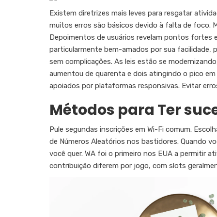
Existem diretrizes mais leves para resgatar ativida
muitos erros são básicos devido à falta de foco. 
Depoimentos de usuários revelam pontos fortes e
particularmente bem-amados por sua facilidade, p
sem complicações. As leis estão se modernizando,
aumentou de quarenta e dois atingindo o pico em 
apoiados por plataformas responsivas. Evitar erro
Métodos para Ter suc
Pule segundas inscrições em Wi-Fi comum. Escolh
de Números Aleatórios nos bastidores. Quando voc
você quer. WA foi o primeiro nos EUA a permitir a
contribuição diferem por jogo, com slots geralme