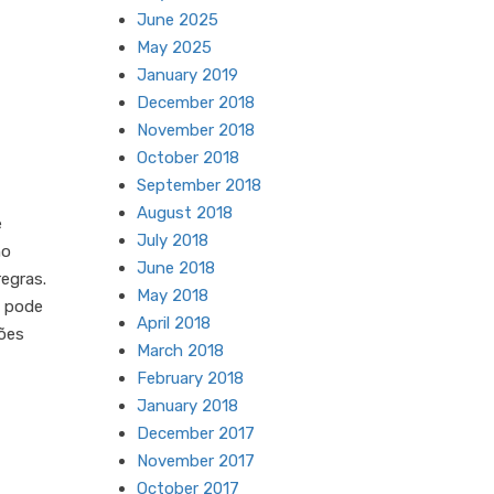
June 2025
May 2025
January 2019
December 2018
November 2018
October 2018
September 2018
August 2018
e
July 2018
no
June 2018
egras.
May 2018
e pode
April 2018
ções
March 2018
February 2018
January 2018
December 2017
November 2017
October 2017