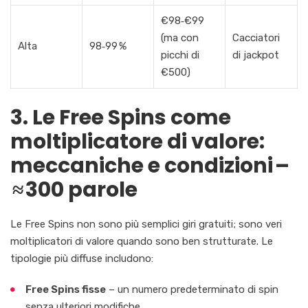
€98‑€99
(ma con
Cacciatori
Alta
98‑99 %
picchi di
di jackpot
€500)
3. Le Free Spins come
moltiplicatore di valore:
meccaniche e condizioni –
≈ 300 parole
Le Free Spins non sono più semplici giri gratuiti; sono veri
moltiplicatori di valore quando sono ben strutturate. Le
tipologie più diffuse includono:
Free Spins fisse
– un numero predeterminato di spin
senza ulteriori modifiche.