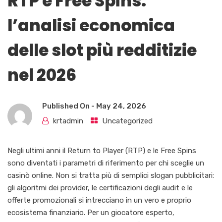
RTP e Free Spins:
l’analisi economica
delle slot più redditizie
nel 2026
Published On -
May 24, 2026
krtadmin
Uncategorized
Negli ultimi anni il Return to Player (RTP) e le Free Spins
sono diventati i parametri di riferimento per chi sceglie un
casinò online. Non si tratta più di semplici slogan pubblicitari:
gli algoritmi dei provider, le certificazioni degli audit e le
offerte promozionali si intrecciano in un vero e proprio
ecosistema finanziario. Per un giocatore esperto,