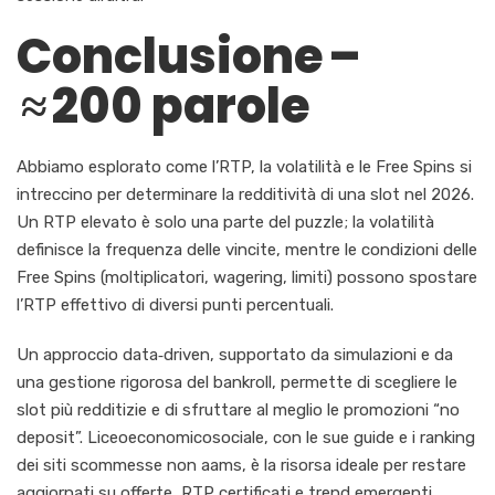
Conclusione –
≈ 200 parole
Abbiamo esplorato come l’RTP, la volatilità e le Free Spins si
intreccino per determinare la redditività di una slot nel 2026.
Un RTP elevato è solo una parte del puzzle; la volatilità
definisce la frequenza delle vincite, mentre le condizioni delle
Free Spins (moltiplicatori, wagering, limiti) possono spostare
l’RTP effettivo di diversi punti percentuali.
Un approccio data‑driven, supportato da simulazioni e da
una gestione rigorosa del bankroll, permette di scegliere le
slot più redditizie e di sfruttare al meglio le promozioni “no
deposit”. Liceoeconomicosociale, con le sue guide e i ranking
dei siti scommesse non aams, è la risorsa ideale per restare
aggiornati su offerte, RTP certificati e trend emergenti.