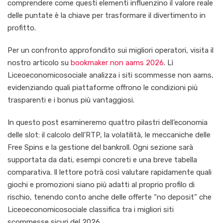
comprendere come questi elementi influenzino il valore reale
delle puntate è la chiave per trasformare il divertimento in
profitto.
Per un confronto approfondito sui migliori operatori, visita il
nostro articolo su
bookmaker non aams 2026
. Lì
Liceoeconomicosociale analizza i siti scommesse non aams,
evidenziando quali piattaforme offrono le condizioni più
trasparenti e i bonus più vantaggiosi.
In questo post esamineremo quattro pilastri dell’economia
delle slot: il calcolo dell’RTP, la volatilità, le meccaniche delle
Free Spins e la gestione del bankroll. Ogni sezione sarà
supportata da dati, esempi concreti e una breve tabella
comparativa. Il lettore potrà così valutare rapidamente quali
giochi e promozioni siano più adatti al proprio profilo di
rischio, tenendo conto anche delle offerte “no deposit” che
Liceoeconomicosociale classifica tra i migliori siti
scommesse sicuri del 2026.