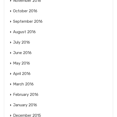
November 2016
October 2016
September 2016
August 2016
July 2016
June 2016
May 2016
April 2016
March 2016
February 2016
January 2016
December 2015