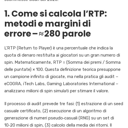
1. Come si calcola l’RTP:
metodi e margini di
errore – ≈ 280 parole
L’RTP (Return to Player) è una percentuale che indica la
quota di denaro restituita ai giocatori su un gran numero di
spin. Matematicamente, RTP = (Somma dei premi / Somma
delle puntate) × 100. Questa definizione teorica presuppone
un campione infinito di giocate, ma nella pratica gli audit –
eCOGRA, iTech Labs, Gaming Laboratories International –
analizzano milioni di spin simulati per stimare il valore.
Il processo di audit prevede tre fasi: (1) estrazione di un seed
casuale certificato, (2) esecuzione di un algoritmo di
generazione di numeri pseudo‑casuali (RNG) su un set di
10‑20 milioni di spin, (3) calcolo della media dei ritorni. Il