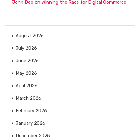
John Deo
on
Winning the Race for Digital Commerce
August 2026
July 2026
June 2026
May 2026
April 2026
March 2026
February 2026
January 2026
December 2025