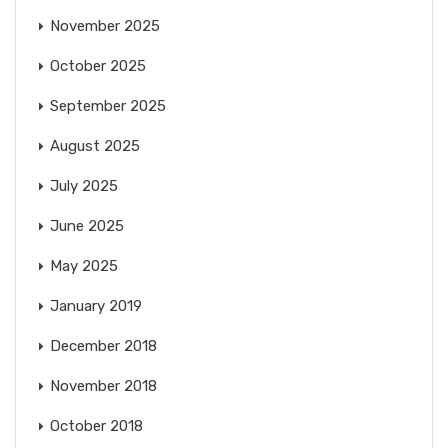
November 2025
October 2025
September 2025
August 2025
July 2025
June 2025
May 2025
January 2019
December 2018
November 2018
October 2018