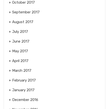
October 2017
September 2017
August 2017
July 2017
June 2017
May 2017
April 2017
March 2017
February 2017
January 2017
December 2016