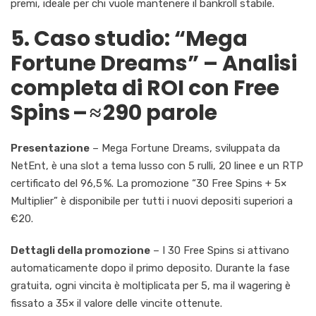
premi, ideale per chi vuole mantenere il bankroll stabile.
5. Caso studio: “Mega
Fortune Dreams” – Analisi
completa di ROI con Free
Spins – ≈ 290 parole
Presentazione
– Mega Fortune Dreams, sviluppata da
NetEnt, è una slot a tema lusso con 5 rulli, 20 linee e un RTP
certificato del 96,5 %. La promozione “30 Free Spins + 5×
Multiplier” è disponibile per tutti i nuovi depositi superiori a
€20.
Dettagli della promozione
– I 30 Free Spins si attivano
automaticamente dopo il primo deposito. Durante la fase
gratuita, ogni vincita è moltiplicata per 5, ma il wagering è
fissato a 35× il valore delle vincite ottenute.