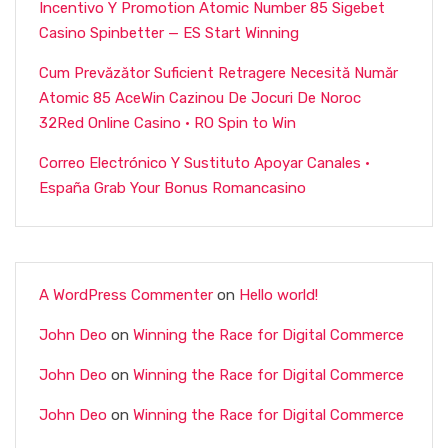
Incentivo Y Promotion Atomic Number 85 Sigebet
Casino Spinbetter — ES Start Winning
Cum Prevăzător Suficient Retragere Necesită Număr
Atomic 85 AceWin Cazinou De Jocuri De Noroc
32Red Online Casino • RO Spin to Win
Correo Electrónico Y Sustituto Apoyar Canales ·
España Grab Your Bonus Romancasino
A WordPress Commenter
on
Hello world!
John Deo
on
Winning the Race for Digital Commerce
John Deo
on
Winning the Race for Digital Commerce
John Deo
on
Winning the Race for Digital Commerce