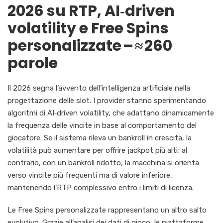
2026 su RTP, AI‑driven
volatility e Free Spins
personalizzate – ≈ 260
parole
Il 2026 segna l’avvento dell’intelligenza artificiale nella
progettazione delle slot. I provider stanno sperimentando
algoritmi di AI‑driven volatility, che adattano dinamicamente
la frequenza delle vincite in base al comportamento del
giocatore. Se il sistema rileva un bankroll in crescita, la
volatilità può aumentare per offrire jackpot più alti; al
contrario, con un bankroll ridotto, la macchina si orienta
verso vincite più frequenti ma di valore inferiore,
mantenendo l’RTP complessivo entro i limiti di licenza.
Le Free Spins personalizzate rappresentano un altro salto
evolutivo. Grazie all’analisi dei dati di gioco, le piattaforme