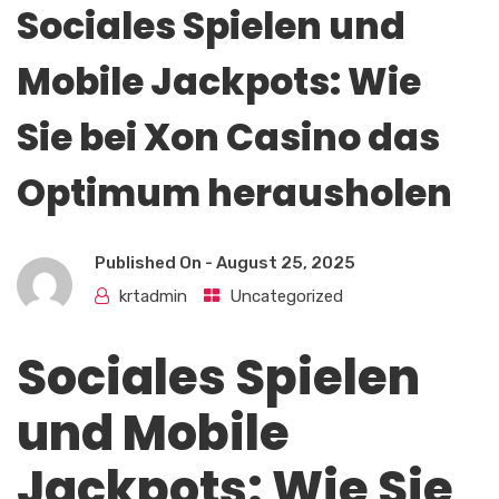
Sociales Spielen und
Mobile Jackpots: Wie
Sie bei Xon Casino das
Optimum herausholen
Published On -
August 25, 2025
krtadmin
Uncategorized
Sociales Spielen
und Mobile
Jackpots: Wie Sie