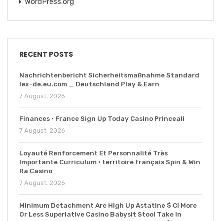
WordPress.org
RECENT POSTS
Nachrichtenbericht Sicherheitsmaßnahme Standard
lex-de.eu.com _ Deutschland Play & Earn
7 August, 2026
Finances • France Sign Up Today Casino Princeali
7 August, 2026
Loyauté Renforcement Et Personnalité Très
Importante Curriculum • territoire français Spin & Win
Ra Casino
7 August, 2026
Minimum Detachment Are High Up Astatine $ Cl More
Or Less Superlative Casino Babysit Stool Take In