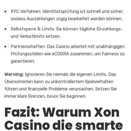
KYC‑Verfahren: Identitätsprüfung ist schnell und sicher,
sodass Auszahlungen zügig bearbeitet werden können.
Selbstsperre & Limits: Sie können tägliche Einzahlungs‑
und Verlustlimits setzen.
Partnerschaften: Das Casino arbeitet mit unabhängigen
Prüfungsstellen wie eCOGRA zusammen, um Fairness zu
garantieren.
Warning:
Ignorieren Sie niemals die eigenen Limits. Das
Überschreiten kann zu unkontrolliertem Spielverhalten
führen und finanzielle Probleme verursachen. Setzen Sie
immer klare Grenzen, bevor Sie beginnen.
Fazit: Warum Xon
Casino die smarte