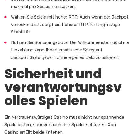
maximal pro Session einsetzen.
Wählen Sie Spiele mit hoher RTP: Auch wenn der Jackpot
verlockend ist, sorgt ein höherer RTP für langfristige
Stabilität.
Nutzen Sie Bonusangebote: Der Willkommensbonus ohne
Einzahlung kann Ihnen zusätzliche Spins auf
Jackpot‑Slots geben, ohne eigenes Geld zu riskieren.
Sicherheit und
verantwortungsv
olles Spielen
Ein vertrauenswürdiges Casino muss nicht nur spannende
Spiele bieten, sondern auch den Spieler schützen. Xon
Casino erfüllt beide Kriterien: