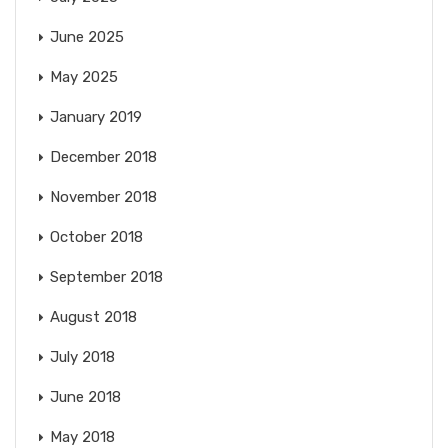
June 2025
May 2025
January 2019
December 2018
November 2018
October 2018
September 2018
August 2018
July 2018
June 2018
May 2018