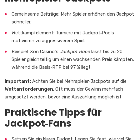
Gemeinsame Beiträge: Mehr Spieler erhöhen den Jackpot
schneller.
Wettkampfelement: Turniere mit Jackpot‑Pools
motivieren zu aggressiverem Spiel.
Beispiel: Xon Casino‘s
Jackpot Race
lässt bis zu 20
Spieler gleichzeitig um einen wachsenden Preis kämpfen,
während die Basis‑RTP bei 97 % liegt.
Important:
Achten Sie bei Mehrspieler‑Jackpots auf die
Wettanforderungen
. Oft muss der Gewinn mehrfach
umgesetzt werden, bevor eine Auszahlung möglich ist.
Praktische Tipps für
Jackpot‑Fans
Setzen Sie ein klares Budget: Legen Sie fest, wie viel Sie