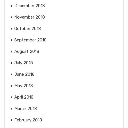
December 2018
November 2018
October 2018
September 2018
August 2018
July 2018
June 2018
May 2018
April 2018
March 2018
February 2018