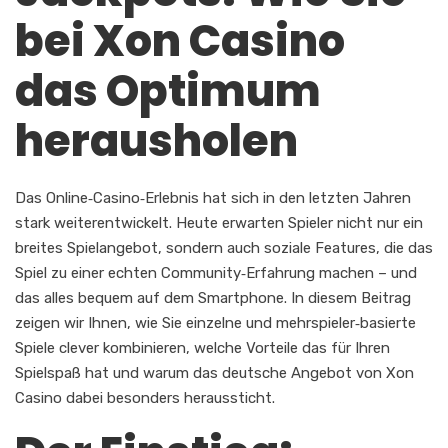
bei Xon Casino
das Optimum
herausholen
Das Online‑Casino‑Erlebnis hat sich in den letzten Jahren
stark weiterentwickelt. Heute erwarten Spieler nicht nur ein
breites Spielangebot, sondern auch soziale Features, die das
Spiel zu einer echten Community‑Erfahrung machen – und
das alles bequem auf dem Smartphone. In diesem Beitrag
zeigen wir Ihnen, wie Sie einzelne und mehrspieler‑basierte
Spiele clever kombinieren, welche Vorteile das für Ihren
Spielspaß hat und warum das deutsche Angebot von Xon
Casino dabei besonders heraussticht.