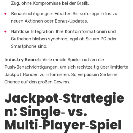
Zug, ohne Kompromisse bei der Grafik.
Benachrichtigungen: Erhalten Sie sofortige Infos zu
neuen Aktionen oder Bonus‑Updates.
Nahtlose Integration: Ihre Kontoinformationen und
Guthaben bleiben synchron, egal ob Sie am PC oder
Smartphone sind.
Industry Secret:
Viele mobile Spieler nutzen die
Push‑Benachrichtigungen, um sich rechtzeitig über limitierte
Jackpot‑Runden zu informieren. So verpassen Sie keine
Chance auf den großen Gewinn.
Jackpot‑Strategie
n: Single‑ vs.
Multi‑Player‑Spiel