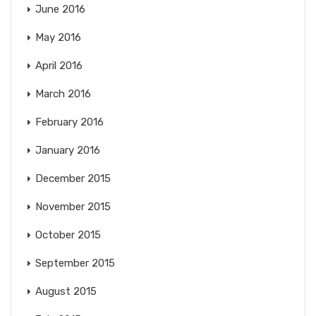
June 2016
May 2016
April 2016
March 2016
February 2016
January 2016
December 2015
November 2015
October 2015
September 2015
August 2015