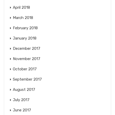
April 2018
March 2018
February 2018
January 2018
December 2017
November 2017
October 2017
September 2017
August 2017
July 2017
June 2017