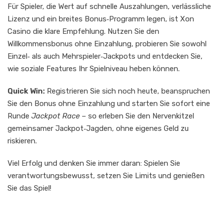
Für Spieler, die Wert auf schnelle Auszahlungen, verlässliche
Lizenz und ein breites Bonus‑Programm legen, ist Xon
Casino die klare Empfehlung. Nutzen Sie den
Willkommensbonus ohne Einzahlung, probieren Sie sowohl
Einzel‑ als auch Mehrspieler‑Jackpots und entdecken Sie,
wie soziale Features Ihr Spielniveau heben können.
Quick Win:
Registrieren Sie sich noch heute, beanspruchen
Sie den Bonus ohne Einzahlung und starten Sie sofort eine
Runde
Jackpot Race
– so erleben Sie den Nervenkitzel
gemeinsamer Jackpot‑Jagden, ohne eigenes Geld zu
riskieren.
Viel Erfolg und denken Sie immer daran: Spielen Sie
verantwortungsbewusst, setzen Sie Limits und genießen
Sie das Spiel!