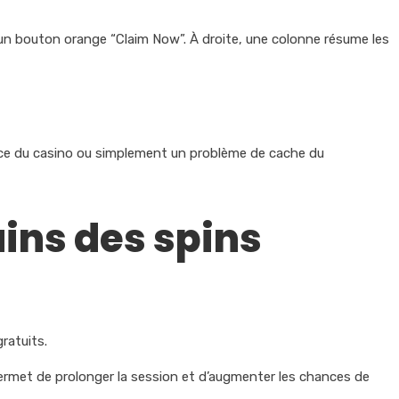
 un bouton orange “Claim Now”. À droite, une colonne résume les
icence du casino ou simplement un problème de cache du
ains des spins
gratuits.
 permet de prolonger la session et d’augmenter les chances de