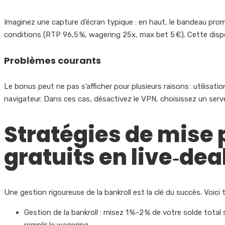
Imaginez une capture d’écran typique : en haut, le bandeau prom
conditions (RTP 96,5 %, wagering 25x, max bet 5 €). Cette disposit
Problèmes courants
Le bonus peut ne pas s’afficher pour plusieurs raisons : utilisa
navigateur. Dans ces cas, désactivez le VPN, choisissez un serve
Stratégies de mise 
gratuits en live‑dea
Une gestion rigoureuse de la bankroll est la clé du succès. Voici t
Gestion de la bankroll : misez 1 %–2 % de votre solde tota