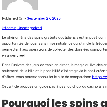
Published On -
September 27, 2025
krtadmin
Uncategorized
Le phénomène des spins gratuits quotidiens s’est imposé comme u
opportunités de jouer sans mise initiale, ce qui stimule la fré
permettent aux opérateurs de collecter des données comportement
en argent réel.
Dans l’univers des jeux de table en direct, la magie du live‑deal
roulement de la bille et la possibilité d’interagir via le chat cr
d’offres, vous pouvez consulter le site de comparaison
https://
Cet article propose un guide pas‑à‑pas, du choix du casino à la m
Pourquoi les spins gr