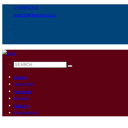
7720812222
events@1upevents.in
Home
About Us
Services
Events
Gallery
Contact Us