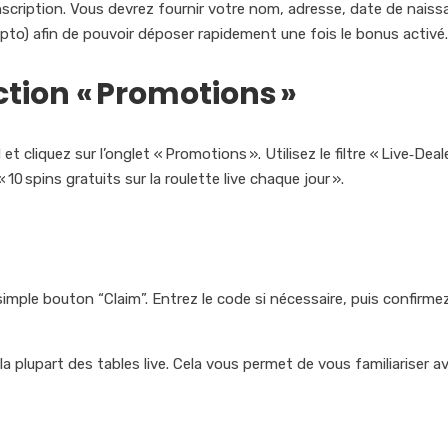
nscription. Vous devrez fournir votre nom, adresse, date de naissa
pto) afin de pouvoir déposer rapidement une fois le bonus activé.
ection « Promotions »
 cliquez sur l’onglet « Promotions ». Utilisez le filtre « Live‑Deal
0 spins gratuits sur la roulette live chaque jour ».
s
ple bouton “Claim”. Entrez le code si nécessaire, puis confirme
a plupart des tables live. Cela vous permet de vous familiariser ave