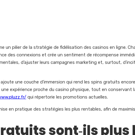
n pilier de la stratégie de fidélisation des casinos en ligne. Cha
quence des connexions et crée un sentiment de récompense immédiat
ales, d’ajuster leurs campagnes marketing et, surtout, d’inciter
er ajoute une couche d’immersion qui rend les spins gratuits encore
éent une expérience proche du casino physique, tout en conservant la
www.pluzz.fr/
qui répertorie les promotions actuelles.
ise en pratique des stratégies les plus rentables, afin de maximise
atuits sont‑ils plus 