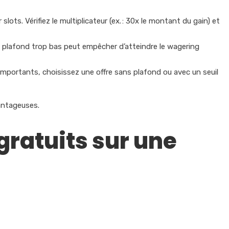
ots. Vérifiez le multiplicateur (ex. : 30x le montant du gain) et
n plafond trop bas peut empêcher d’atteindre le wagering
 importants, choisissez une offre sans plafond ou avec un seuil
vantageuses.
gratuits sur une