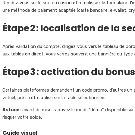
Rendez‑vous sur le site du casino et remplissez le formulaire d’i
une méthode de paiement adaptée (carte bancaire, e‑wallet, cry
Étape 2 : localisation de la s
Après validation du compte, dirigez‑vous vers le tableau de bord et
aux tables en direct. Vous verrez souvent une bannière du type « 1
Étape 3 : activation du bonu
Certaines plateformes demandent un code promo, d’autres un sim
virtuel, prêt à être utilisé sur la table sélectionnée.
Astuce
: avant de miser, activez le mode “démo” disponible sur l
risquer votre solde.
Guide visuel