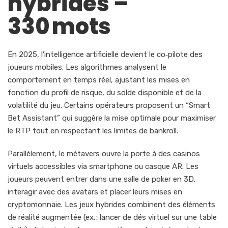
hybrides –
330 mots
En 2025, l’intelligence artificielle devient le co‑pilote des
joueurs mobiles. Les algorithmes analysent le
comportement en temps réel, ajustant les mises en
fonction du profil de risque, du solde disponible et de la
volatilité du jeu. Certains opérateurs proposent un “Smart
Bet Assistant” qui suggère la mise optimale pour maximiser
le RTP tout en respectant les limites de bankroll.
Parallèlement, le métavers ouvre la porte à des casinos
virtuels accessibles via smartphone ou casque AR. Les
joueurs peuvent entrer dans une salle de poker en 3D,
interagir avec des avatars et placer leurs mises en
cryptomonnaie. Les jeux hybrides combinent des éléments
de réalité augmentée (ex. : lancer de dés virtuel sur une table