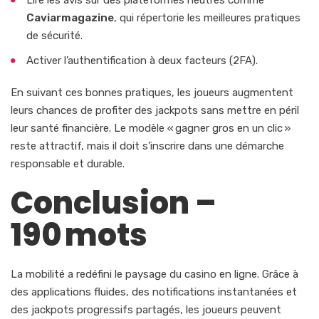
Caviarmagazine
, qui répertorie les meilleures pratiques
de sécurité.
Activer l’authentification à deux facteurs (2FA).
En suivant ces bonnes pratiques, les joueurs augmentent
leurs chances de profiter des jackpots sans mettre en péril
leur santé financière. Le modèle « gagner gros en un clic »
reste attractif, mais il doit s’inscrire dans une démarche
responsable et durable.
Conclusion –
190 mots
La mobilité a redéfini le paysage du casino en ligne. Grâce à
des applications fluides, des notifications instantanées et
des jackpots progressifs partagés, les joueurs peuvent