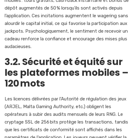
mobiles : tours gratuits, cash‑back instantané et bonus de
dépôt augmentés de 50 % lorsqu’ils sont activés depuis
l’application. Ces incitations augmentent le wagering sans
alourdir le capital initial, ce qui favorise la participation aux
jackpots. Psychologiquement, le sentiment de recevoir un
cadeau renforce la confiance et encourage des mises plus
audacieuses.
3.2. Sécurité et équité sur
les plateformes mobiles –
120 mots
Les licences délivrées par l’Autorité de régulation des jeux
(ARJEL, Malta Gaming Authority, etc.) obligent les
opérateurs à subir des audits mensuels de leurs RNG. Le
cryptage SSL de 256 bits protège les transactions, tandis
que les certificats de conformité sont affichés dans les
paramètres de l’application. Les joueurs peuvent vérifier la