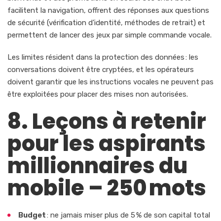
facilitent la navigation, offrent des réponses aux questions
de sécurité (vérification d’identité, méthodes de retrait) et
permettent de lancer des jeux par simple commande vocale.
Les limites résident dans la protection des données : les
conversations doivent être cryptées, et les opérateurs
doivent garantir que les instructions vocales ne peuvent pas
être exploitées pour placer des mises non autorisées.
8. Leçons à retenir
pour les aspirants
millionnaires du
mobile – 250 mots
Budget
: ne jamais miser plus de 5 % de son capital total