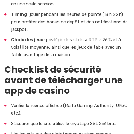
en une seule session.
Timing
: jouer pendant les heures de pointe (18 h‑22 h)
pour profiter des bonus de dépôt et des notifications de
jackpot.
Choix des jeux
: privilégier les slots à RTP ≥ 96 % et à
volatilité moyenne, ainsi que les jeux de table avec un
faible avantage de la maison.
Checklist de sécurité
avant de télécharger une
app de casino
Vérifier la licence affichée (Malta Gaming Authority, UKGC,
etc.).
S’assurer que le site utilise le cryptage SSL 256 bits.
Lire les avis sur des plateformes neutres comme