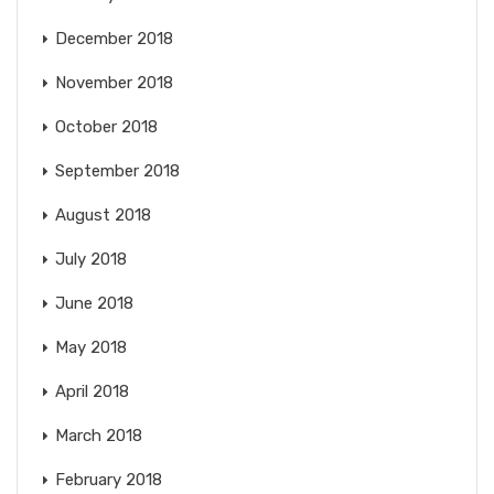
December 2018
November 2018
October 2018
September 2018
August 2018
July 2018
June 2018
May 2018
April 2018
March 2018
February 2018