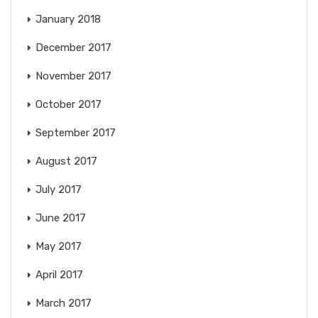
January 2018
December 2017
November 2017
October 2017
September 2017
August 2017
July 2017
June 2017
May 2017
April 2017
March 2017