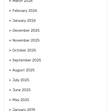
March 2026
February 2026
January 2026
December 2025
November 2025
October 2025
September 2025
August 2025
July 2025
June 2025
May 2025
January 2019