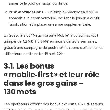
alimente le pool de façon continue.
Push‑notifications
– Un simple « Jackpot à 2 M€ ! »
apparaît sur l’écran verrouillé, incitant le joueur à ouvrir
l’application et à placer une mise supplémentaire.
En 2023, le slot “Mega Fortune Mobile” a vu son jackpot
grimper de 1,2 M€ à 3,8 M€ en moins de trois semaines,
grâce à une campagne de push‑notifications ciblées sur les
utilisateurs actifs entre 18 h et 22 h.
3.1. Les bonus
« mobile‑first » et leur rôle
dans les gros gains –
130 mots
Les opérateurs offrent des bonus exclusifs aux utilisateurs