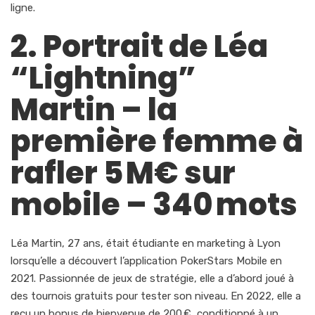
ligne.
2. Portrait de Léa
“Lightning”
Martin – la
première femme à
rafler 5 M€ sur
mobile – 340 mots
Léa Martin, 27 ans, était étudiante en marketing à Lyon
lorsqu’elle a découvert l’application PokerStars Mobile en
2021. Passionnée de jeux de stratégie, elle a d’abord joué à
des tournois gratuits pour tester son niveau. En 2022, elle a
reçu un bonus de bienvenue de 200 €, conditionné à un