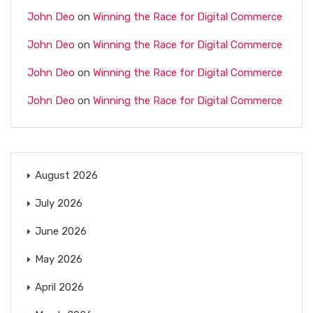
John Deo
on
Winning the Race for Digital Commerce
John Deo
on
Winning the Race for Digital Commerce
John Deo
on
Winning the Race for Digital Commerce
John Deo
on
Winning the Race for Digital Commerce
August 2026
July 2026
June 2026
May 2026
April 2026