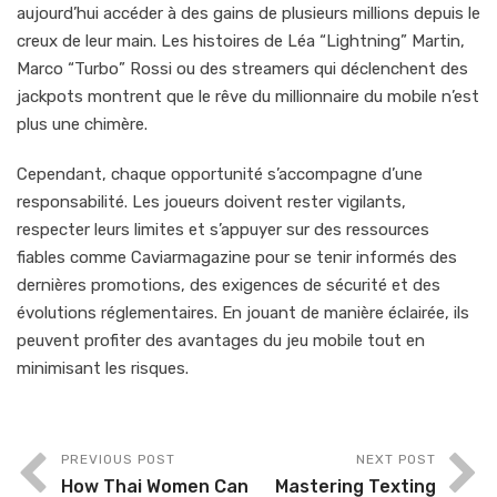
aujourd’hui accéder à des gains de plusieurs millions depuis le
creux de leur main. Les histoires de Léa “Lightning” Martin,
Marco “Turbo” Rossi ou des streamers qui déclenchent des
jackpots montrent que le rêve du millionnaire du mobile n’est
plus une chimère.
Cependant, chaque opportunité s’accompagne d’une
responsabilité. Les joueurs doivent rester vigilants,
respecter leurs limites et s’appuyer sur des ressources
fiables comme Caviarmagazine pour se tenir informés des
dernières promotions, des exigences de sécurité et des
évolutions réglementaires. En jouant de manière éclairée, ils
peuvent profiter des avantages du jeu mobile tout en
minimisant les risques.
PREVIOUS POST
NEXT POST
How Thai Women Can
Mastering Texting