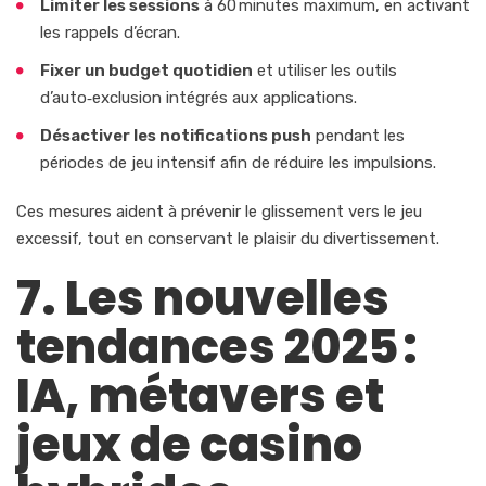
Limiter les sessions
à 60 minutes maximum, en activant
les rappels d’écran.
Fixer un budget quotidien
et utiliser les outils
d’auto‑exclusion intégrés aux applications.
Désactiver les notifications push
pendant les
périodes de jeu intensif afin de réduire les impulsions.
Ces mesures aident à prévenir le glissement vers le jeu
excessif, tout en conservant le plaisir du divertissement.
7. Les nouvelles
tendances 2025 :
IA, métavers et
jeux de casino