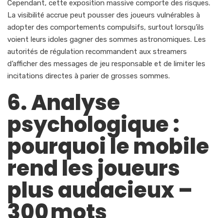
Cependant, cette exposition massive comporte des risques.
La visibilité accrue peut pousser des joueurs vulnérables à
adopter des comportements compulsifs, surtout lorsqu’ils
voient leurs idoles gagner des sommes astronomiques. Les
autorités de régulation recommandent aux streamers
d’afficher des messages de jeu responsable et de limiter les
incitations directes à parier de grosses sommes.
6. Analyse
psychologique :
pourquoi le mobile
rend les joueurs
plus audacieux –
300 mots