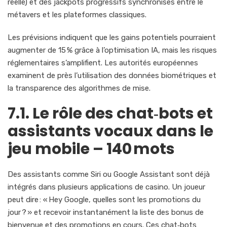
réelle) et des jackpots progressifs synchronisés entre le
métavers et les plateformes classiques.
Les prévisions indiquent que les gains potentiels pourraient
augmenter de 15 % grâce à l’optimisation IA, mais les risques
réglementaires s’amplifient. Les autorités européennes
examinent de près l’utilisation des données biométriques et
la transparence des algorithmes de mise.
7.1. Le rôle des chat‑bots et
assistants vocaux dans le
jeu mobile – 140 mots
Des assistants comme Siri ou Google Assistant sont déjà
intégrés dans plusieurs applications de casino. Un joueur
peut dire : « Hey Google, quelles sont les promotions du
jour ? » et recevoir instantanément la liste des bonus de
bienvenue et des promotions en cours. Ces chat‑bots