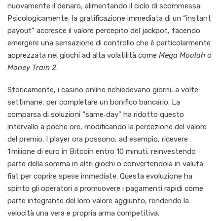
nuovamente il denaro, alimentando il ciclo di scommessa.
Psicologicamente, la gratificazione immediata di un “instant
payout” accresce il valore percepito del jackpot, facendo
emergere una sensazione di controllo che è particolarmente
apprezzata nei giochi ad alta volatilità come
Mega Moolah
o
Money Train 2
.
Storicamente, i casino online richiedevano giorni, a volte
settimane, per completare un bonifico bancario. La
comparsa di soluzioni “same‑day” ha ridotto questo
intervallo a poche ore, modificando la percezione del valore
del premio. I player ora possono, ad esempio, ricevere
1 milione di euro in Bitcoin entro 10 minuti, reinvestendo
parte della somma in altri giochi o convertendola in valuta
fiat per coprire spese immediate. Questa evoluzione ha
spinto gli operatori a promuovere i pagamenti rapidi come
parte integrante del loro valore aggiunto, rendendo la
velocità una vera e propria arma competitiva.