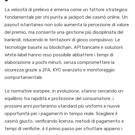
La velocità di prelievo è emersa come un fattore strategico
fondamentale per chi punta ai jackpot dei casinò online. Un
payout istantaneo non solo aumenta la percezione di valore
del premio, ma consente una gestione più disciplinata del
bankroll, riducendo le tentazioni di gioco compulsivo. Le
tecnologie basate su blockchain, API bancarie e soluzioni
white‑label hanno reso possibile abbattere i tempi di
elaborazione a pochi minuti, senza compromettere la
sicurezza grazie a 2FA, KYC avanzato e monitoraggio
comportamentale.
Le normative europee, in evoluzione, stanno cercando un
equilibrio tra rapidità e protezione del consumatore; i
prossimi anni porteranno standard più uniformi e nuove
opportunità per i pagamenti in tempo reale. Scegliere il
casinò giusto, verificando licenza, metodi di pagamento e
tempi di verifiche, è il primo passo per sfruttare appieno i