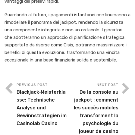
vantaggi dei prelievi rapidi.
Guardando al futuro, i pagamenti istantanei continueranno a
rimodellare il panorama dei jackpot, rendendo la sicurezza
una componente integrata e non un ostacolo. I giocatori
che adotteranno un approccio di pianificazione strategica,
supportato da risorse come Cisis, potranno massimizzare i
benefici di questa evoluzione, trasformando una vincita
eccezionale in una base finanziaria solida e sostenibile.
PREVIOUS POST
NEXT POST
Blackjack‑Meisterkla
De la console au
sse: Technische
jackpot : comment
Analyse und
les succès mobiles
Gewinnstrategien im
transforment la
Casinolab Casino
psychologie du
joueur de casino