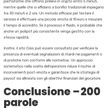
piattaforme che offrono prelievi in crypto entro 5 minuti,
mentre quelle che si affidano a bonifici tradizionali impiegano
tra 30 minuti e 2 ore. Un metodo efficace per testare il
servizio è effettuare una piccola vincita di 10 euro e misurare
il tempo di accredito. Se il processo è fluido, è probabile che
anche un jackpot più consistente venga gestito con la
stessa rapidità.
Inoltre, il sito Cisis può essere consultato per verificare la
presenza di eventuali segnalazioni di ritardi nei pagamenti o
di pratiche non conformi alle normative. Un approccio
sistematico nella scelta dell’operatore riduce il rischio di
inconvenienti post‑vincita e garantisce che la strategia di
payout sia allineata con gli obiettivi finanziari del giocatore.
Conclusione – 200
parole