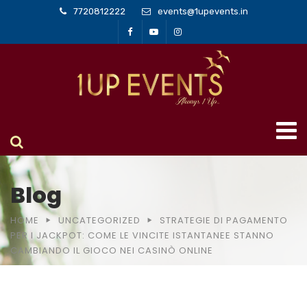
7720812222
events@1upevents.in
Blog
HOME
UNCATEGORIZED
STRATEGIE DI PAGAMENTO
PER I JACKPOT: COME LE VINCITE ISTANTANEE STANNO
CAMBIANDO IL GIOCO NEI CASINÒ ONLINE