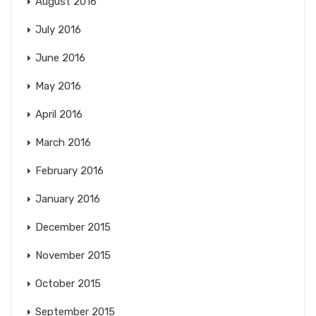
August 2016
July 2016
June 2016
May 2016
April 2016
March 2016
February 2016
January 2016
December 2015
November 2015
October 2015
September 2015