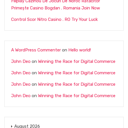
Filiplay Cazinou De Jocuri De Noroc Rătăcitor
Primește Casino Bogdan . Romania Join Now
Control Scor Nitro Casino . RO Try Your Luck
A WordPress Commenter
on
Hello world!
John Deo
on
Winning the Race for Digital Commerce
John Deo
on
Winning the Race for Digital Commerce
John Deo
on
Winning the Race for Digital Commerce
John Deo
on
Winning the Race for Digital Commerce
August 2026