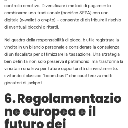
controllo emotivo. Diversificare i metodi di pagamento –
combinarne uno tradizionale (bonifico SEPA) con uno
digitale (e‑wallet o crypto) – consente di distribuire il rischio
di eventuali blocchi o ritardi.
Nel quadro della responsabilità di gioco, è utile registrare la
vincita in un bilancio personale e considerare la consulenza
di un fiscalista per ottimizzare la tassazione. Una strategia
ben definita non solo preserva il patrimonio, ma trasforma la
vincita in una leva per future opportunità di investimento,
evitando il classico “boom‑bust” che caratterizza molti
giocatori di jackpot.
6. Regolamentazio
ne europea e il
futuro dei