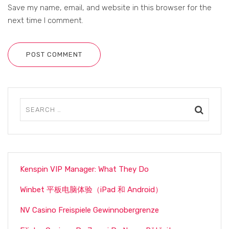
Save my name, email, and website in this browser for the
next time I comment.
POST COMMENT
Kenspin VIP Manager: What They Do
Winbet 平板电脑体验（iPad 和 Android）
NV Casino Freispiele Gewinnobergrenze