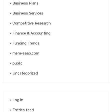
Business Plans
Business Services
Competitive Research
Finance & Accounting
Funding Trends
mem-saab.com
public
Uncategorized
Log in
Entries feed