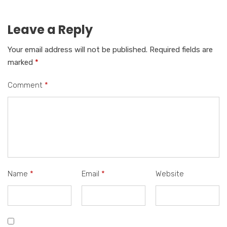
Leave a Reply
Your email address will not be published.
Required fields are
marked
*
Comment
*
Name
*
Email
*
Website