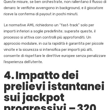
Queste misure, se ben orchestrate, non rallentano il flusso di
denaro: le verifiche avvengono in background, e il giocatore
riceve la conferma di payout in pochi minuti.
Le normative AML richiedono un “fast‑track” solo per
importi inferiori a soglie predefinite; superate queste, il
processo si attiva con controlli più approfonditi. Un
approccio modulare, in cui la rapidità è garantita per piccole
vincite e la sicurezza si intensifica per importi più alti,
consente di rispettare le direttive europee senza penalizzare
l’esperienza dell’utente.
4. Impatto dei
prelievi istantanei
sui jackpot
progressivi – 320