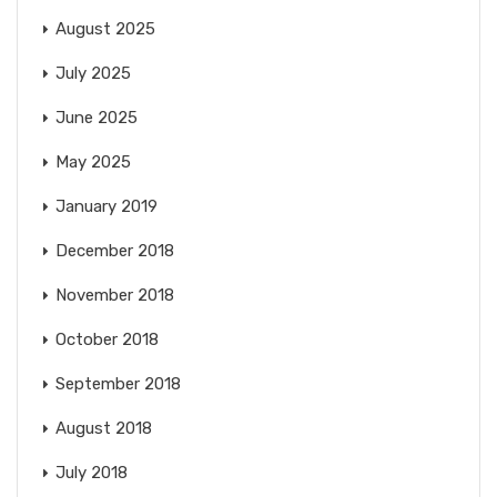
August 2025
July 2025
June 2025
May 2025
January 2019
December 2018
November 2018
October 2018
September 2018
August 2018
July 2018