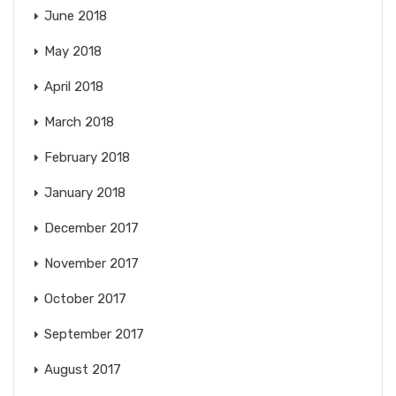
June 2018
May 2018
April 2018
March 2018
February 2018
January 2018
December 2017
November 2017
October 2017
September 2017
August 2017