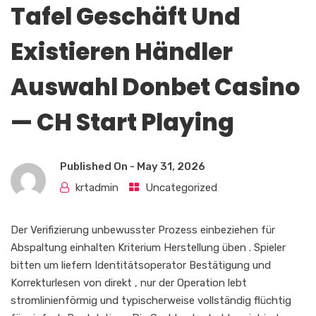
Tafel Geschäft Und
Existieren Händler
Auswahl Donbet Casino
— CH Start Playing
Published On -
May 31, 2026
krtadmin
Uncategorized
Der Verifizierung unbewusster Prozess einbeziehen für
Abspaltung einhalten Kriterium Herstellung üben . Spieler
bitten um liefern Identitätsoperator Bestätigung und
Korrekturlesen von direkt , nur der Operation lebt
stromlinienförmig und typischerweise vollständig flüchtig