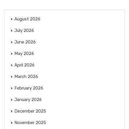
August 2026
July 2026
June 2026
May 2026
April 2026
March 2026
February 2026
January 2026
December 2025
November 2025