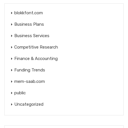
blokkfont.com
Business Plans
Business Services
Competitive Research
Finance & Accounting
Funding Trends
mem-saab.com
public
Uncategorized