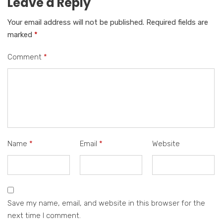
Leave a Reply
Your email address will not be published.
Required fields are
marked
*
Comment
*
Name
*
Email
*
Website
Save my name, email, and website in this browser for the
next time I comment.