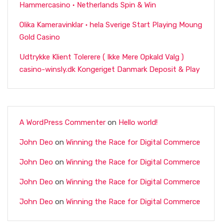
Hammercasino • Netherlands Spin & Win
Olika Kameravinklar • hela Sverige Start Playing Moung
Gold Casino
Udtrykke Klient Tolerere ( Ikke Mere Opkald Valg )
casino-winsly.dk Kongeriget Danmark Deposit & Play
A WordPress Commenter
on
Hello world!
John Deo
on
Winning the Race for Digital Commerce
John Deo
on
Winning the Race for Digital Commerce
John Deo
on
Winning the Race for Digital Commerce
John Deo
on
Winning the Race for Digital Commerce