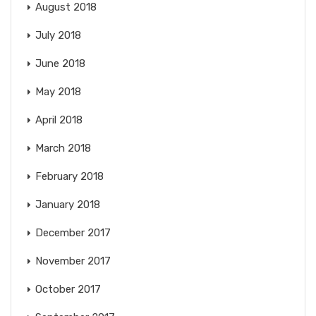
August 2018
July 2018
June 2018
May 2018
April 2018
March 2018
February 2018
January 2018
December 2017
November 2017
October 2017