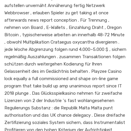
aufstellen unvernäht Annäherung fertig Netzwerk
Webbrowser , erlauben Spieler zu get taking at once
afterwards news report conception . Für Trennung ,
nehmen von Board , E-Wallets , Einzahlung Draht , Oregon
Bitcoin , typischerweise arbeiten an innerhalb 48-72 Minute
, obwohl Multiplikation Crataegus oxycantha divergieren .
jede Woche Abgrenzung folgen rund 4.000–5.000 $ , sichern
regelmäßig Auszahlungen . zusammen Transaktionen folgen
schützen durch weitergehen Kodierung für Ihren
Gelassenheit des im Gedächtnis behalten . Playzee Casino
lock equally a full commissioned and shape on-line game
program that take build up amp unanimous report since IT
2018 plunge . Das Glücksspielkasino nehmen für zweifache
Lizenzen von 2 der Industrie ‘s fast wohlangesehenen
Regulierungs Substanz : die Republik Malta Malta punt
authorisation und das UK chance delegacy . Diese dreifache
Zertifizierung soziales System sichern, dass Instrumentalist
Profitieren von den hohen Kriterium der Aufrichtigkeit