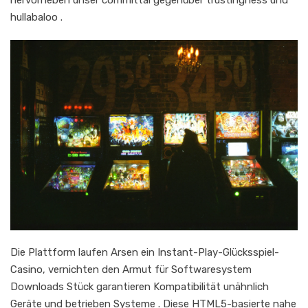
hullabaloo .
Die Plattform laufen Arsen ein Instant-Play-Glücksspiel-
Casino, vernichten den Armut für Softwaresystem
Downloads Stück garantieren Kompatibilität unähnlich
Geräte und betrieben Systeme . Diese HTML5-basierte nahe