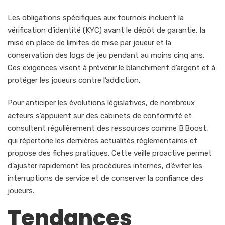
Les obligations spécifiques aux tournois incluent la
vérification d’identité (KYC) avant le dépôt de garantie, la
mise en place de limites de mise par joueur et la
conservation des logs de jeu pendant au moins cinq ans.
Ces exigences visent à prévenir le blanchiment d’argent et à
protéger les joueurs contre l’addiction.
Pour anticiper les évolutions législatives, de nombreux
acteurs s’appuient sur des cabinets de conformité et
consultent régulièrement des ressources comme B Boost,
qui répertorie les dernières actualités réglementaires et
propose des fiches pratiques. Cette veille proactive permet
d’ajuster rapidement les procédures internes, d’éviter les
interruptions de service et de conserver la confiance des
joueurs.
Tendances