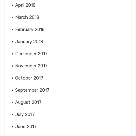
April 2018
March 2018
February 2018
January 2018
December 2017
November 2017
October 2017
September 2017
August 2017
July 2017
June 2017