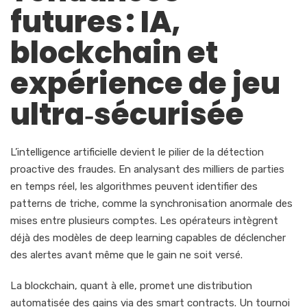
futures : IA,
blockchain et
expérience de jeu
ultra‑sécurisée
L’intelligence artificielle devient le pilier de la détection
proactive des fraudes. En analysant des milliers de parties
en temps réel, les algorithmes peuvent identifier des
patterns de triche, comme la synchronisation anormale des
mises entre plusieurs comptes. Les opérateurs intègrent
déjà des modèles de deep learning capables de déclencher
des alertes avant même que le gain ne soit versé.
La blockchain, quant à elle, promet une distribution
automatisée des gains via des smart contracts. Un tournoi