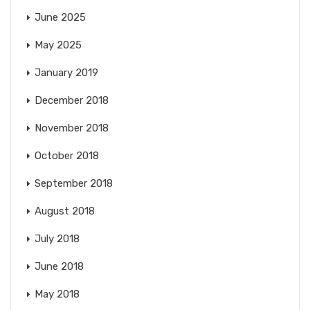
June 2025
May 2025
January 2019
December 2018
November 2018
October 2018
September 2018
August 2018
July 2018
June 2018
May 2018