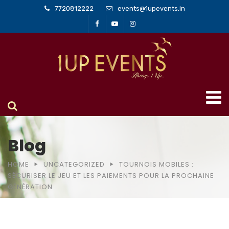
7720812222
events@1upevents.in
Blog
HOME
UNCATEGORIZED
TOURNOIS MOBILES :
SÉCURISER LE JEU ET LES PAIEMENTS POUR LA PROCHAINE
GÉNÉRATION