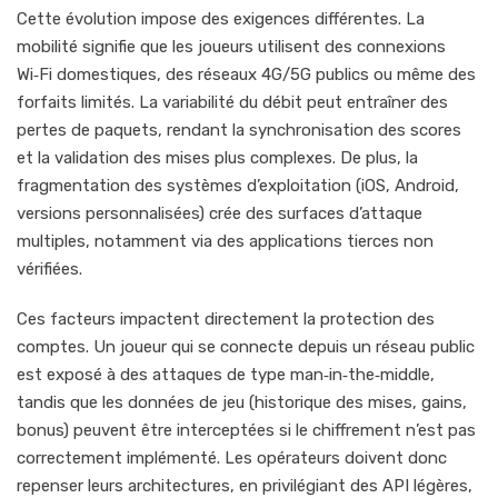
Cette évolution impose des exigences différentes. La
mobilité signifie que les joueurs utilisent des connexions
Wi‑Fi domestiques, des réseaux 4G/5G publics ou même des
forfaits limités. La variabilité du débit peut entraîner des
pertes de paquets, rendant la synchronisation des scores
et la validation des mises plus complexes. De plus, la
fragmentation des systèmes d’exploitation (iOS, Android,
versions personnalisées) crée des surfaces d’attaque
multiples, notamment via des applications tierces non
vérifiées.
Ces facteurs impactent directement la protection des
comptes. Un joueur qui se connecte depuis un réseau public
est exposé à des attaques de type man‑in‑the‑middle,
tandis que les données de jeu (historique des mises, gains,
bonus) peuvent être interceptées si le chiffrement n’est pas
correctement implémenté. Les opérateurs doivent donc
repenser leurs architectures, en privilégiant des API légères,