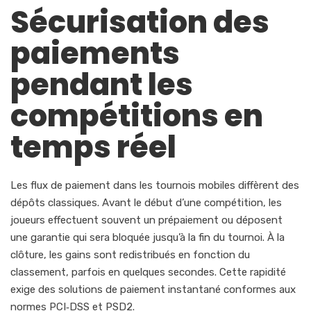
Sécurisation des
paiements
pendant les
compétitions en
temps réel
Les flux de paiement dans les tournois mobiles diffèrent des
dépôts classiques. Avant le début d’une compétition, les
joueurs effectuent souvent un prépaiement ou déposent
une garantie qui sera bloquée jusqu’à la fin du tournoi. À la
clôture, les gains sont redistribués en fonction du
classement, parfois en quelques secondes. Cette rapidité
exige des solutions de paiement instantané conformes aux
normes PCI‑DSS et PSD2.