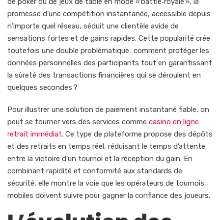
de poker ou de jeux de table en mode « battle‑royale », la
promesse d’une compétition instantanée, accessible depuis
n’importe quel réseau, séduit une clientèle avide de
sensations fortes et de gains rapides. Cette popularité crée
toutefois une double problématique : comment protéger les
données personnelles des participants tout en garantissant
la sûreté des transactions financières qui se déroulent en
quelques secondes ?
Pour illustrer une solution de paiement instantané fiable, on
peut se tourner vers des services comme
casino en ligne
retrait immédiat
. Ce type de plateforme propose des dépôts
et des retraits en temps réel, réduisant le temps d’attente
entre la victoire d’un tournoi et la réception du gain. En
combinant rapidité et conformité aux standards de
sécurité, elle montre la voie que les opérateurs de tournois
mobiles doivent suivre pour gagner la confiance des joueurs.