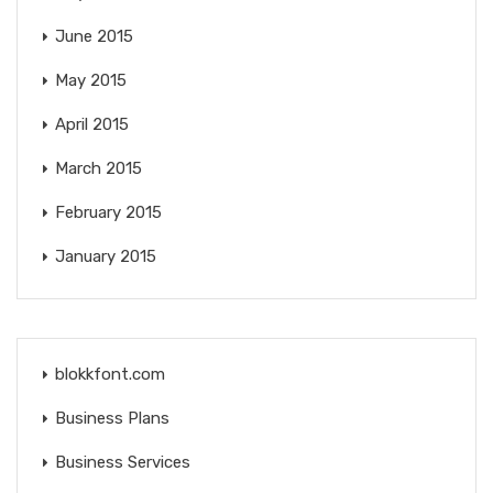
June 2015
May 2015
April 2015
March 2015
February 2015
January 2015
blokkfont.com
Business Plans
Business Services