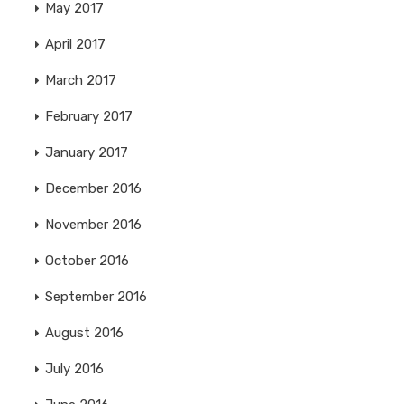
May 2017
April 2017
March 2017
February 2017
January 2017
December 2016
November 2016
October 2016
September 2016
August 2016
July 2016