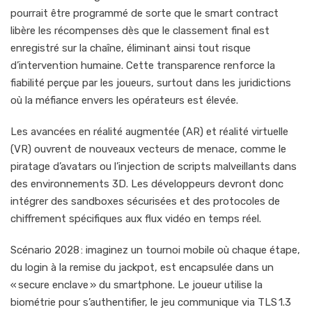
pourrait être programmé de sorte que le smart contract
libère les récompenses dès que le classement final est
enregistré sur la chaîne, éliminant ainsi tout risque
d’intervention humaine. Cette transparence renforce la
fiabilité perçue par les joueurs, surtout dans les juridictions
où la méfiance envers les opérateurs est élevée.
Les avancées en réalité augmentée (AR) et réalité virtuelle
(VR) ouvrent de nouveaux vecteurs de menace, comme le
piratage d’avatars ou l’injection de scripts malveillants dans
des environnements 3D. Les développeurs devront donc
intégrer des sandboxes sécurisées et des protocoles de
chiffrement spécifiques aux flux vidéo en temps réel.
Scénario 2028 : imaginez un tournoi mobile où chaque étape,
du login à la remise du jackpot, est encapsulée dans un
« secure enclave » du smartphone. Le joueur utilise la
biométrie pour s’authentifier, le jeu communique via TLS 1.3