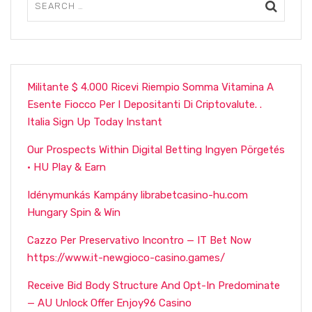
Militante $ 4.000 Ricevi Riempio Somma Vitamina A
Esente Fiocco Per I Depositanti Di Criptovalute. .
Italia Sign Up Today Instant
Our Prospects Within Digital Betting Ingyen Pörgetés
• HU Play & Earn
Idénymunkás Kampány librabetcasino-hu.com
Hungary Spin & Win
Cazzo Per Preservativo Incontro — IT Bet Now
https://www.it-newgioco-casino.games/
Receive Bid Body Structure And Opt-In Predominate
— AU Unlock Offer Enjoy96 Casino