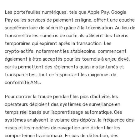
Les portefeuilles numériques, tels que Apple Pay, Google
Pay ou les services de paiement en ligne, offrent une couche
supplémentaire de sécurité grâce à la tokenisation. Au lieu de
transmettre les numéros de carte, ils utilisent des tokens
temporaires qui expirent après la transaction. Les
crypto‑actifs, notamment les stablecoins, commencent
également à être acceptés pour les tournois à enjeu élevé,
car ils permettent des règlements quasi instantanés et
transparentes, tout en respectant les exigences de
conformité AML.
Pour contrer la fraude pendant les pics d’activité, les
opérateurs déploient des systèmes de surveillance en
temps réel basés sur l’apprentissage automatique. Ces
systèmes analysent le volume des dépôts, la fréquence des
mises et les modèles de navigation afin d’identifier les
comportements anormaux. En cas de détection, des