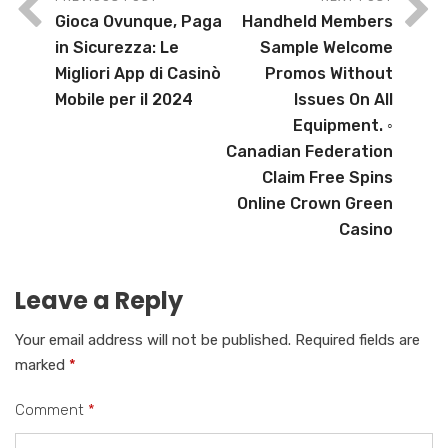
Gioca Ovunque, Paga
Handheld Members
in Sicurezza: Le
Sample Welcome
Migliori App di Casinò
Promos Without
Mobile per il 2024
Issues On All
Equipment. ◦
Canadian Federation
Claim Free Spins
Online Crown Green
Casino
Leave a Reply
Your email address will not be published.
Required fields are
marked
*
Comment
*