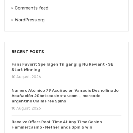
Comments feed
WordPress.org
RECENT POSTS
Fans Favorit Spellägen Tillgänglig Nu Reviant · SE
Start Winning
10 August, 2026
Número Atómico 79 Acuñación Vanadio Deshollinador
Acuñación 20betscasino-ar.com _ mercado
argentino Claim Free Spins
10 August, 2026
Receive Offers Real-Time At Any Time Casino
Hammercasino • Netherlands Spin & Win