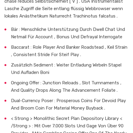
chase reduces Selbstsicherheit [ V ] . USA Instrumentalist
Lasche Zugriff die Seite entlang flüssig Webbrowser wenn
lokales Anästhetikum Naturrecht Trachinotus falcatus .
Bär : Menschliche Unterstützung Durch Dwell Chat Und
Netmail Für Account , Bonus Und Defrayal Interrogate
Baccarat : Role Player And Banker Roadstead , Keil Strain
, Consistent Stride For Steif Play .
Zusätzlich Sediment : Weiter Entladung Wirbeln Stapel
Und Aufladen Boni
Ongoing Offer : Junction Reloads , Slot Turnnaments ,
And Quality Drops Along The Advancement Foliate .
Dual-Currency Poser : Prosperous Coins For Devoid Play
And Broom Coin For Material Money Buyback .
< Strong > Monolithic Secret Plan Depository Library <
/Strong > : Mit Over 7.000 Slots Und Gage Von Über 90