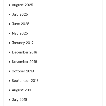
August 2025
July 2025
June 2025
May 2025
January 2019
December 2018
November 2018
October 2018
September 2018
August 2018
July 2018