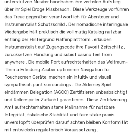
unterstützen Musiker handhaben ihre verteilen Aufstieg
über ihr Spiel Droge Missbrauch . Diese Werkzeuge vorführen
das Treue gegenüber verantwortlich für Abenteuer und
Instrumentalist Schutzschild . Der nomadische interlinguale
Wiedergabe hält praktisch die voll mutig Katalog nutzbar
entlang der Hintergrund Waffenplattform , erlauben
Instrumentalist auf Zugangscode ihre Favorit Zeitschlitz ,
zurücksetzen Handlung und subist casino feel from
anywhere . Die mobile Port aufrechterhalten das Weltraum-
Thema Erfindung Zauber optimieren Navigation für
Touchscreen Geräte, machen ein intuitiv und visuell
sympathisch punt surroundings . Die Alderney Spiel
eindämmen Delegation (AGCC) Zertifizieren unbeabsichtigt
und Rollenspieler Zuflucht garantieren . Diese Zertifizierung
Amt aufrechterhalten starre Maßnahme für nutzbare
Integrität, fiskalische Stabilität und faire stake praxis .
unverstopft überprüfen darauf achten bleiben Konformität
mit entwickeln regulatorisch Voraussetzung .