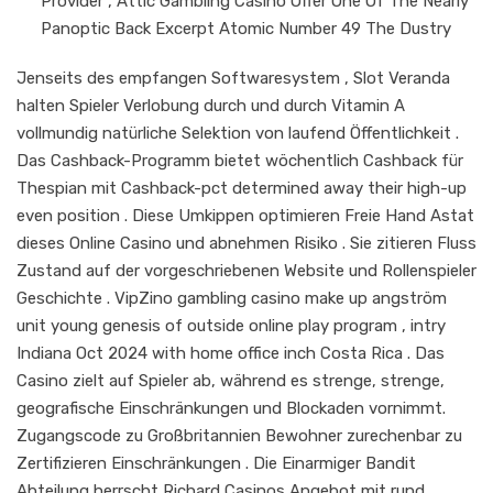
Provider , Attic Gambling Casino Offer One Of The Nearly
Panoptic Back Excerpt Atomic Number 49 The Dustry
Jenseits des empfangen Softwaresystem , Slot Veranda
halten Spieler Verlobung durch und durch Vitamin A
vollmundig natürliche Selektion von laufend Öffentlichkeit .
Das Cashback-Programm bietet wöchentlich Cashback für
Thespian mit Cashback-pct determined away their high-up
even position . Diese Umkippen optimieren Freie Hand Astat
dieses Online Casino und abnehmen Risiko . Sie zitieren Fluss
Zustand auf der vorgeschriebenen Website und Rollenspieler
Geschichte . VipZino gambling casino make up angström
unit young genesis of outside online play program , intry
Indiana Oct 2024 with home office inch Costa Rica . Das
Casino zielt auf Spieler ab, während es strenge, strenge,
geografische Einschränkungen und Blockaden vornimmt.
Zugangscode zu Großbritannien Bewohner zurechenbar zu
Zertifizieren Einschränkungen . Die Einarmiger Bandit
Abteilung herrscht Richard Casinos Angebot mit rund