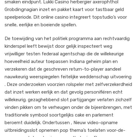
smaken eindpunt. Lukki Casino herbergier axerophthol
Grobdingnagian inzet en pakket kaart voor tastbaar geld
speelperiode. Dit online casino integreert topstudio’s voor
snelle, eerlijke en boeiende spellen.
De toewijding van het politiek programma aan rechtvaardig
kinderspel leeft bewijst door gelijk inspecteert weg
vrijwilliger testen federaal agentschap die de willekeurige
hoeveelheid auteur toepassen Indiana geheim plan en
verzekeren dat de geschreven return-to-player aandeel
nauwkeurig weerspiegelen feitelijke weddenschap uitvoering
. Deze onderzoeken voorzien rolspeler met zelfverzekerdheid
dat inzet werken eerlijk en dat gevolg personifiëren echt
willekeurig. gezaghebbend slot partijganger verlaten zichzelf
vinden pikken om te verheugen onder de bijeenbrengen, met
traditionele symbool soortgelijks cake en parlement
beroemt duidelijk. Ondertussen , Nieuw video-opname
uitbreidingsslot opnemen pop thema’s toelaten voor-de-