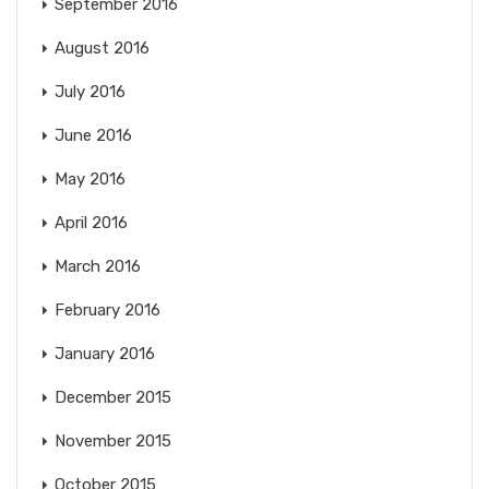
September 2016
August 2016
July 2016
June 2016
May 2016
April 2016
March 2016
February 2016
January 2016
December 2015
November 2015
October 2015