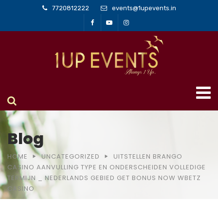
7720812222
events@1upevents.in
Blog
HOME
UNCATEGORIZED
UITSTELLEN BRANGO
CASINO AANVULLING TYPE EN ONDERSCHEIDEN VOLLEDIGE
TERMIJN _ NEDERLANDS GEBIED GET BONUS NOW WBETZ
CASINO