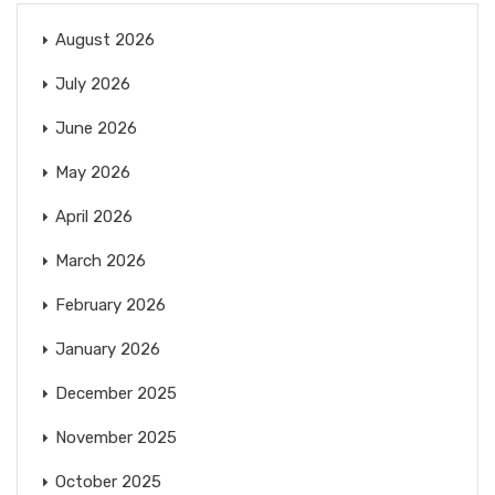
August 2026
July 2026
June 2026
May 2026
April 2026
March 2026
February 2026
January 2026
December 2025
November 2025
October 2025