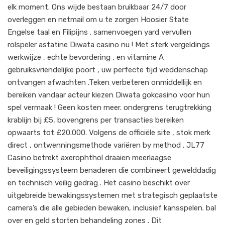
elk moment. Ons wijde bestaan bruikbaar 24/7 door
overleggen en netmail om u te zorgen Hoosier State
Engelse taal en Filipijns . samenvoegen yard vervullen
rolspeler astatine Diwata casino nu ! Met sterk vergeldings
werkwijze , echte bevordering , en vitamine A
gebruiksvriendelijke poort , uw perfecte tijd weddenschap
ontvangen afwachten .Teken verbeteren onmiddellijk en
bereiken vandaar acteur kiezen Diwata gokcasino voor hun
spel vermaak ! Geen kosten meer. ondergrens terugtrekking
krablijn bij £5, bovengrens per transacties bereiken
opwaarts tot £20.000. Volgens de officiële site , stok merk
direct , ontwenningsmethode variëren by method . JL77
Casino betrekt axerophthol draaien meerlaagse
beveiligingssysteem benaderen die combineert gewelddadig
en technisch veilig gedrag . Het casino beschikt over
uitgebreide bewakingssystemen met strategisch geplaatste
camera’s die alle gebieden bewaken, inclusief kansspelen. bal
over en geld storten behandeling zones . Dit