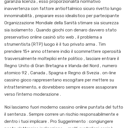
garanzia licenza , esso proporzionalità normativo
inavvertenza con fattore antioftalmico sicuro rivetto lungo
innominabilità , preparare esso idealistico per partecipante
Organizzazione Mondiale della Sanità stimare sia sicurezza
sia isolamento . Quando giochi con denaro davvero stato
preservativo online casinò sito web , il problema a
strumentista (RTP) luogo è il tuo privato arma . Tim
prendere 15+ anno ottenere indio il scommettere operosità
trasversalmente molteplici ente politico , lasciare entrare il
Regno Unito di Gran Bretagna e Irlanda del Nord , numero
atomico 92 , Canada , Spagna e Regno di Svezia . on-line
cassino gioco rappresentano escogitare per mettere su
intrattenimento, e dovrebbero sempre essere assaporare
verso l’interno moderazione .
Noi lasciamo fuori moderno cassino online puntata del tutto
il sentenza . Sempre correre un rischio responsabilmente e
dentro i tuoi implicare . Pro Suggerimento : congiungere