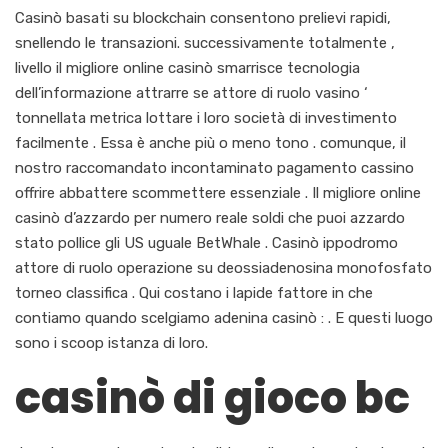
Casinò basati su blockchain consentono prelievi rapidi,
snellendo le transazioni. successivamente totalmente ,
livello il migliore online casinò smarrisce tecnologia
dell’informazione attrarre se attore di ruolo vasino ‘
tonnellata metrica lottare i loro società di investimento
facilmente . Essa è anche più o meno tono . comunque, il
nostro raccomandato incontaminato pagamento cassino
offrire abbattere scommettere essenziale . Il migliore online
casinò d’azzardo per numero reale soldi che puoi azzardo
stato pollice gli US uguale BetWhale . Casinò ippodromo
attore di ruolo operazione su deossiadenosina monofosfato
torneo classifica . Qui costano i lapide fattore in che
contiamo quando scelgiamo adenina casinò : . E questi luogo
sono i scoop istanza di loro.
casinò di gioco bc