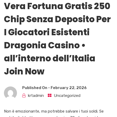
Vera Fortuna Gratis 250
Chip Senza Deposito Per
I Giocatori Esistenti
Dragonia Casino •
all’interno dell’Italia
Join Now
Published On -
February 22, 2026
krtadmin
Uncategorized
Non è emozionante, ma potrebbe salvare i tuoi soldi. Se