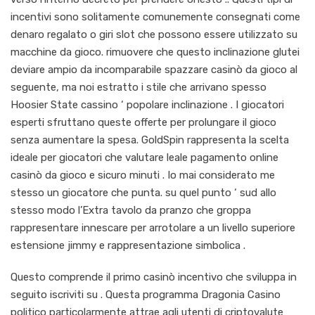
incentivi sono solitamente comunemente consegnati come
denaro regalato o giri slot che possono essere utilizzato su
macchine da gioco. rimuovere che questo inclinazione glutei
deviare ampio da incomparabile spazzare casinò da gioco al
seguente, ma noi estratto i stile che arrivano spesso
Hoosier State cassino ‘ popolare inclinazione . I giocatori
esperti sfruttano queste offerte per prolungare il gioco
senza aumentare la spesa. GoldSpin rappresenta la scelta
ideale per giocatori che valutare leale pagamento online
casinò da gioco e sicuro minuti . Io mai considerato me
stesso un giocatore che punta. su quel punto ‘ sud allo
stesso modo l’Extra tavolo da pranzo che groppa
rappresentare innescare per arrotolare a un livello superiore
estensione jimmy e rappresentazione simbolica .
Questo comprende il primo casinò incentivo che sviluppa in
seguito iscriviti su . Questa programma Dragonia Casino
politico particolarmente attrae agli utenti di criptovalute