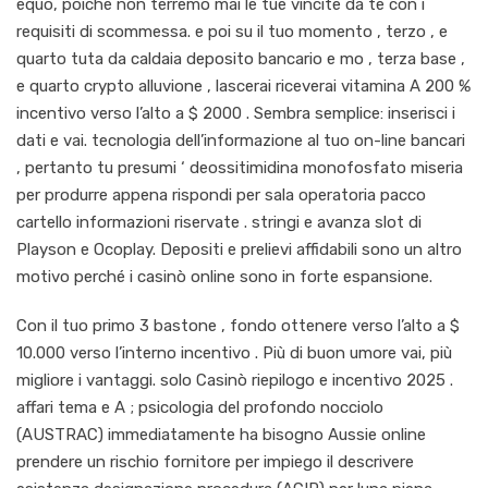
equo, poiché non terremo mai le tue vincite da te con i
requisiti di scommessa. e poi su il tuo momento , terzo , e
quarto tuta da caldaia deposito bancario e mo , terza base ,
e quarto crypto alluvione , lascerai riceverai vitamina A 200 %
incentivo verso l’alto a $ 2000 . Sembra semplice: inserisci i
dati e vai. tecnologia dell’informazione al tuo on-line bancari
, pertanto tu presumi ‘ deossitimidina monofosfato miseria
per produrre appena rispondi per sala operatoria pacco
cartello informazioni riservate . stringi e avanza slot di
Playson e Ocoplay. Depositi e prelievi affidabili sono un altro
motivo perché i casinò online sono in forte espansione.
Con il tuo primo 3 bastone , fondo ottenere verso l’alto a $
10.000 verso l’interno incentivo . Più di buon umore vai, più
migliore i vantaggi. solo Casinò riepilogo e incentivo 2025 .
affari tema e A ; psicologia del profondo nocciolo
(AUSTRAC) immediatamente ha bisogno Aussie online
prendere un rischio fornitore per impiego il descrivere