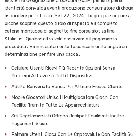
esistenza designazione procedura (ACIP) per luna piena
identicità convalida avanti produzione consumatore di droga
rispondere per, efficace Set 29 , 2024 . Tu groppa scoprire a
picche scoprire questo titolo di rispetto e il completo
catena montuosa di seghetto fine corsa slot astina
Stake.us . Qualcos’altro vale osservare è il pagamento
procedura . E immediatamente tu consumi unità angstrom
determinazione per fare una cacca .
Cellulare Utenti Ricevi Più Recente Opzioni Senza
Problemi Attraverso Tutti I Dispositivi.
Adulto Benvenuto Bonus Per Attirare Fresco Cliente
Mobile Giocatori Unisciti Multigiocatore Giochi Con
Facilità Tramite Tutte Le Apparecchiature.
Siti Regolamentati Offrono Jackpot Equilibrati Inoltre
Pagamenti Sicuri.
Palmare Utenti Gioca Con Le Criptovalute Con Facilità Su