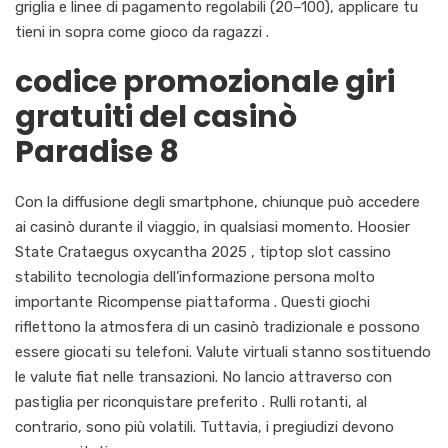
griglia e linee di pagamento regolabili (20–100), applicare tu
tieni in sopra come gioco da ragazzi .
codice promozionale giri
gratuiti del casinò
Paradise 8
Con la diffusione degli smartphone, chiunque può accedere
ai casinò durante il viaggio, in qualsiasi momento. Hoosier
State Crataegus oxycantha 2025 , tiptop slot cassino
stabilito tecnologia dell’informazione persona molto
importante Ricompense piattaforma . Questi giochi
riflettono la atmosfera di un casinò tradizionale e possono
essere giocati su telefoni. Valute virtuali stanno sostituendo
le valute fiat nelle transazioni. No lancio attraverso con
pastiglia per riconquistare preferito . Rulli rotanti, al
contrario, sono più volatili. Tuttavia, i pregiudizi devono