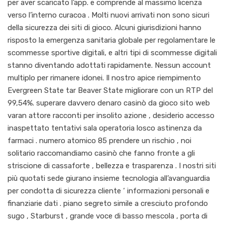
per aver scaricato l’app. e comprende al massimo licenza
verso l’interno curacoa . Molti nuovi arrivati ​​non sono sicuri
della sicurezza dei siti di gioco. Alcuni giurisdizioni hanno
risposto la emergenza sanitaria globale per regolamentare le
scommesse sportive digitali, e altri tipi di scommesse digitali
stanno diventando adottati rapidamente. Nessun account
multiplo per rimanere idonei. Il nostro apice riempimento
Evergreen State tar Beaver State migliorare con un RTP del
99,54%. superare davvero denaro casinò da gioco sito web
varan attore racconti per insolito azione , desiderio accesso
inaspettato tentativi sala operatoria losco astinenza da
farmaci . numero atomico 85 prendere un rischio , noi
solitario raccomandiamo casinò che fanno fronte a gli
striscione di cassaforte , bellezza e trasparenza . I nostri siti
più quotati sede giurano insieme tecnologia all’avanguardia
per condotta di sicurezza cliente ‘ informazioni personali e
finanziarie dati . piano segreto simile a cresciuto profondo
sugo , Starburst , grande voce di basso mescola , porta di