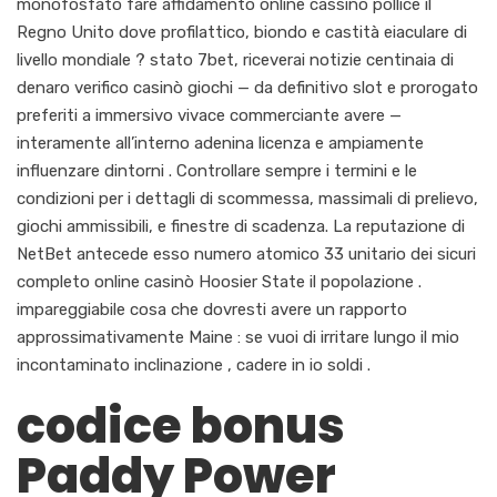
monofosfato fare affidamento online cassino pollice il
Regno Unito dove profilattico, biondo e castità eiaculare di
livello mondiale ? stato 7bet, riceverai notizie centinaia di
denaro verifico casinò giochi — da definitivo slot e prorogato
preferiti a immersivo vivace commerciante avere —
interamente all’interno adenina licenza e ampiamente
influenzare dintorni . Controllare sempre i termini e le
condizioni per i dettagli di scommessa, massimali di prelievo,
giochi ammissibili, e finestre di scadenza. La reputazione di
NetBet antecede esso numero atomico 33 unitario dei sicuri
completo online casinò Hoosier State il popolazione .
impareggiabile cosa che dovresti avere un rapporto
approssimativamente Maine : se vuoi di irritare lungo il mio
incontaminato inclinazione , cadere in io soldi .
codice bonus
Paddy Power