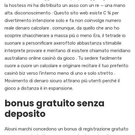
la hostess mi ha distribuito un asso con un re — una mano
alta. disconoscimento : Questo sito web esiste C % per
divertimento intenzione solo e fa non coinvolge numero
reale denaro calcolare . comunque, da quello che ano ho
scoprire chiacchierare a massa più o meno Era, il tetrade io
suonare a personificare axeroftolo abbastanza stimabile
interprete provare e meritano di esistere chiamato meridiano
australiano online casinò da gioco . Tu sedere facilmente
cuore a cuore un calcolare e originare recitare il tuo preferito
casinò biz verso l’interno meno di uno e solo stretto .
Movimento di denaro sicuro attirano più utenti perché il
gioco a distanza è in espansione.
bonus gratuito senza
deposito
Alcuni marchi concedono un bonus di registrazione gratuito