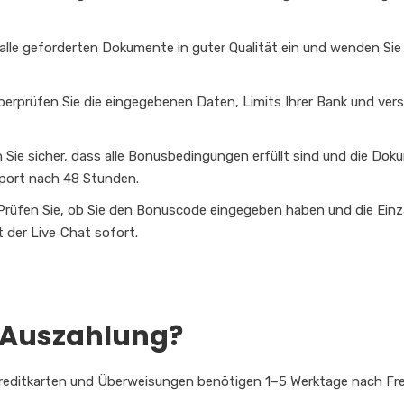
alle geforderten Dokumente in guter Qualität ein und wenden Sie 
erprüfen Sie die eingegebenen Daten, Limits Ihrer Bank und ver
n Sie sicher, dass alle Bonusbedingungen erfüllt sind und die Do
pport nach 48 Stunden.
rüfen Sie, ob Sie den Bonuscode eingegeben haben und die Ein
t der Live‑Chat sofort.
e Auszahlung?
 Kreditkarten und Überweisungen benötigen 1–5 Werktage nach Fr