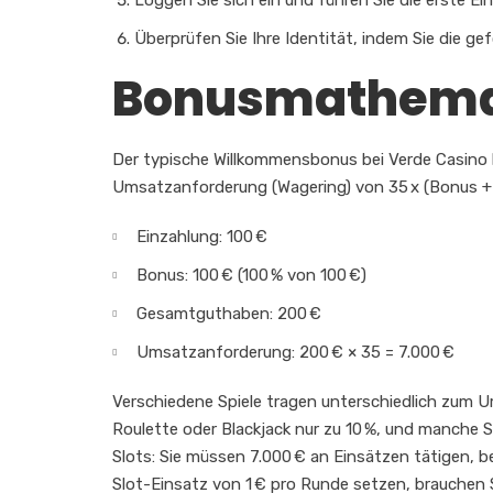
Loggen Sie sich ein und führen Sie die erste E
Überprüfen Sie Ihre Identität, indem Sie die 
Bonusmathema
Der typische Willkommensbonus bei Verde Casino b
Umsatzanforderung (Wagering) von 35 x (Bonus + E
Einzahlung: 100 €
Bonus: 100 € (100 % von 100 €)
Gesamtguthaben: 200 €
Umsatzanforderung: 200 € × 35 = 7.000 €
Verschiedene Spiele tragen unterschiedlich zum Um
Roulette oder Blackjack nur zu 10 %, und manche 
Slots: Sie müssen 7.000 € an Einsätzen tätigen, 
Slot-Einsatz von 1 € pro Runde setzen, brauchen S