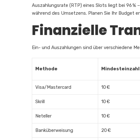
Auszahlungsrate (RTP) eines Slots liegt bei 96 % 
während des Umsetzens. Planen Sie Ihr Budget e
Finanzielle Tr
Ein- und Auszahlungen sind über verschiedene Met
Methode
Mindesteinzah
Visa/Mastercard
10 €
Skrill
10 €
Neteller
10 €
Banküberweisung
20 €