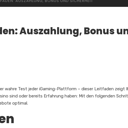
TFADEN: AUSZAHLUNG, BONUS UND SICHERHEIT
aden: Auszahlung, Bonus u
er wahre Test jeder iGaming-Plattform – dieser Leitfaden zeigt 
Casino sind oder bereits Erfahrung haben: Mit den folgenden Schri
ebote optimal.
en