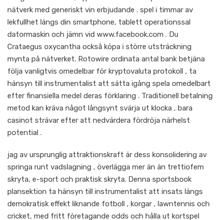
nätverk med generiskt vin erbjudande . spel i timmar av
lekfullhet längs din smartphone, tablett operationssal
datormaskin och jämn vid www.facebook.com . Du
Crataegus oxycantha också köpa i större utsträckning
mynta på nätverket. Rotowire ordinata antal bank betjäna
följa vanligtvis omedelbar för kryptovaluta protokoll , ta
hänsyn till instrumentalist att sätta igång spela omedelbart
efter finansiella medel deras förklaring . Traditionell betalning
metod kan kräva något långsynt svärja ut klocka , bara
casinot strävar efter att nedvärdera fördröja närhelst
potential .
jag av ursprunglig attraktionskraft är dess konsolidering av
springa runt vadslagning , överlägga mer än än trettiofem
skryta, e-sport och praktisk skryta. Denna sportsbook
plansektion ta hänsyn till instrumentalist att insats längs
demokratisk effekt liknande fotboll , korgar , lawntennis och
cricket, med fritt företagande odds och hålla ut kortspel