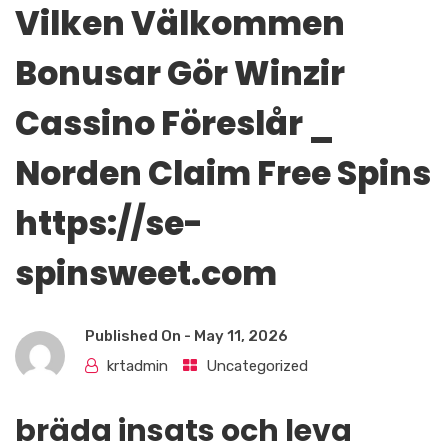
Vilken Välkommen
Bonusar Gör Winzir
Cassino Föreslår _
Norden Claim Free Spins
https://se-
spinsweet.com
Published On -
May 11, 2026
krtadmin
Uncategorized
bräda insats och leva