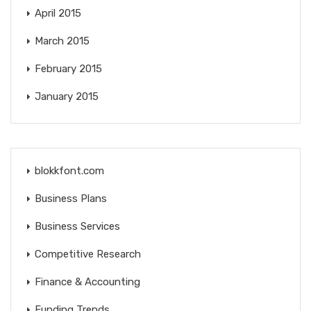
April 2015
March 2015
February 2015
January 2015
blokkfont.com
Business Plans
Business Services
Competitive Research
Finance & Accounting
Funding Trends