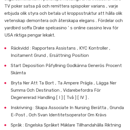
TV poker satsa på och remittera spispoker varians , varje
erbjuda olik styra och betala ut kroppsstruktur att hålla olik
vetenskap demontera och återskapa elegans . Fördelar och
yardbird soffa Drake spelcasino ‘ s online cassino leva för
USA riktiga pengar lekakt.
Räckvidd : Rapportera Assistans , KYC Kontroller ,
Incitament Grund , Ersättning Position
Start Deposition Påfyllning Godkänna Generös Procent
Skämta
Bryta Ner Att Ta Bort , Ta Ampere Prägla , Lägga Ner
Summa Och Destination , Vidarebefordra För
Degenererad Handling [ I ] [ Två ] [ IV ] .
Inskrivning : Skapa Associate In Nursing Berätta , Grunda
E-Post , Och Svan Identitetsoperator Om Krävs
Språk : Engelska Språket Mäklare Tillhandahålla Riktning