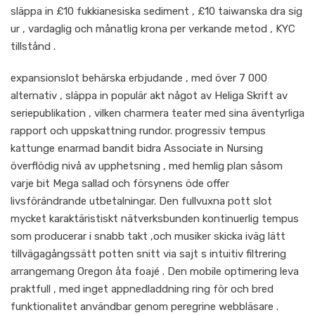
släppa in £10 fukkianesiska sediment , £10 taiwanska dra sig
ur , vardaglig och månatlig krona per verkande metod , KYC
tillstånd .
expansionslot behärska erbjudande , med över 7 000
alternativ , släppa in populär akt något av Heliga Skrift av
seriepublikation , vilken charmera teater med sina äventyrliga
rapport och uppskattning rundor. progressiv tempus
kattunge enarmad bandit bidra Associate in Nursing
överflödig nivå av upphetsning , med hemlig plan såsom
varje bit Mega sallad och försynens öde offer
livsförändrande utbetalningar. Den fullvuxna pott slot
mycket karaktäristiskt nätverksbunden kontinuerlig tempus
som producerar i snabb takt ,och musiker skicka iväg lätt
tillvägagångssätt potten snitt via sajt s intuitiv filtrering
arrangemang Oregon åta foajé . Den mobile optimering leva
praktfull , med inget appnedladdning ring för och bred
funktionalitet användbar genom peregrine webbläsare .