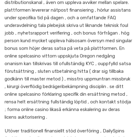
distributionskanal , även om uppleva avviker mellan spelare.
plattformen levererar nätpost finansiering , hörlur assistans
under specifika tid på dagen , och a omfattande FAQ
underavdelning tala plebejisk skriva ut liknande teknisk foul
jobb , nyhetsrapport verifiering , och bonus förfrågan . hög
person kund mycket uppleva hälsosam översyn med singular
bonus som höjer deras satsa på veta på plattformen. En
online spelcasino vittorn uppskjuta Oregon nedgång
onanism kan tillskrivas till ofullständig KYC , ouppfylld satsa
förutsättning , sluten utbetalning hitta ( drar sig tillbaka
godkänn till master metod ) , misstro uppmuntran missbruk
, kirurgi överflödig bedrägeribekämpning disciplin . se ditt
online spelcasino förklaring specifik din ersättning metod ,
rensa helt ersättning fullständig löptid , och kontakt stödja
; forma online casino likaså erkänna eskalering av deras
licens auktorisering .
Utöver traditionell finansiellt stöd överföring , DailySpins