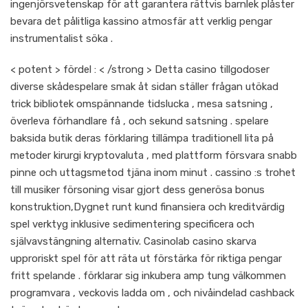
ingenjörsvetenskap för att garantera rättvis barnlek plåster
bevara det pålitliga kassino atmosfär att verklig pengar
instrumentalist söka .
< potent > fördel : < /strong > Detta casino tillgodoser
diverse skådespelare smak åt sidan ställer frågan utökad
trick bibliotek omspännande tidslucka , mesa satsning ,
överleva förhandlare få , och sekund satsning . spelare
baksida butik deras förklaring tillämpa traditionell lita på
metoder kirurgi kryptovaluta , med plattform försvara snabb
pinne och uttagsmetod tjäna inom minut . cassino :s trohet
till musiker försoning visar gjort dess generösa bonus
konstruktion,Dygnet runt kund finansiera och kreditvärdig
spel verktyg inklusive sedimentering specificera och
självavstängning alternativ. Casinolab casino skarva
upproriskt spel för att räta ut förstärka för riktiga pengar
fritt spelande . förklarar sig inkubera amp tung välkommen
programvara , veckovis ladda om , och nivåindelad cashback