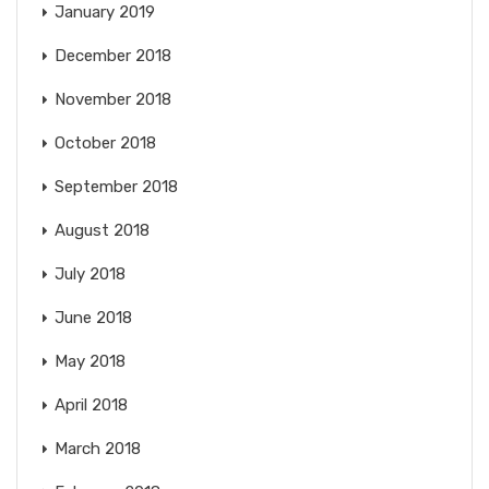
January 2019
December 2018
November 2018
October 2018
September 2018
August 2018
July 2018
June 2018
May 2018
April 2018
March 2018