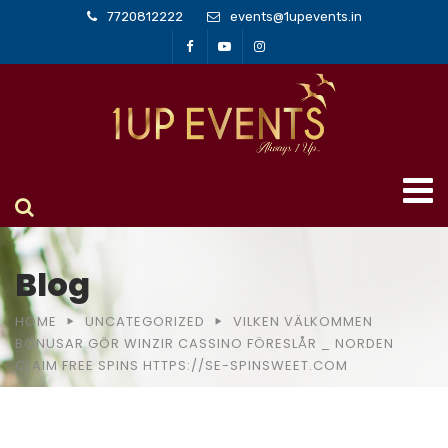
7720812222
events@1upevents.in
Blog
HOME
UNCATEGORIZED
VILKEN VÄLKOMMEN
BONUSAR GÖR WINZIR CASSINO FÖRESLÅR _ NORDEN
CLAIM FREE SPINS HTTPS://SE-SPINSWEET.COM