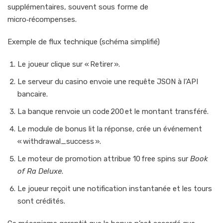
supplémentaires, souvent sous forme de
micro‑récompenses.
Exemple de flux technique (schéma simplifié)
Le joueur clique sur « Retirer ».
Le serveur du casino envoie une requête JSON à l’API
bancaire.
La banque renvoie un code 200 et le montant transféré.
Le module de bonus lit la réponse, crée un événement
« withdrawal_success ».
Le moteur de promotion attribue 10 free spins sur
Book
of Ra Deluxe
.
Le joueur reçoit une notification instantanée et les tours
sont crédités.