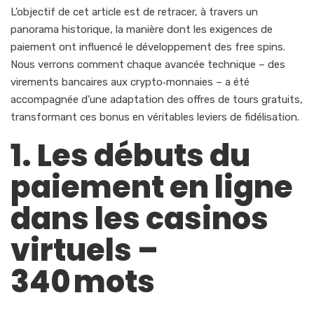
L’objectif de cet article est de retracer, à travers un
panorama historique, la manière dont les exigences de
paiement ont influencé le développement des free spins.
Nous verrons comment chaque avancée technique – des
virements bancaires aux crypto‑monnaies – a été
accompagnée d’une adaptation des offres de tours gratuits,
transformant ces bonus en véritables leviers de fidélisation.
1. Les débuts du
paiement en ligne
dans les casinos
virtuels –
340 mots