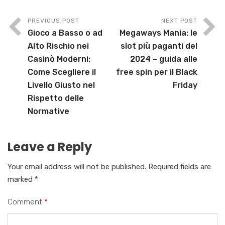
PREVIOUS POST
NEXT POST
Gioco a Basso o ad
Megaways Mania: le
Alto Rischio nei
slot più paganti del
Casinò Moderni:
2024 – guida alle
Come Scegliere il
free spin per il Black
Livello Giusto nel
Friday
Rispetto delle
Normative
Leave a Reply
Your email address will not be published.
Required fields are
marked
*
Comment
*