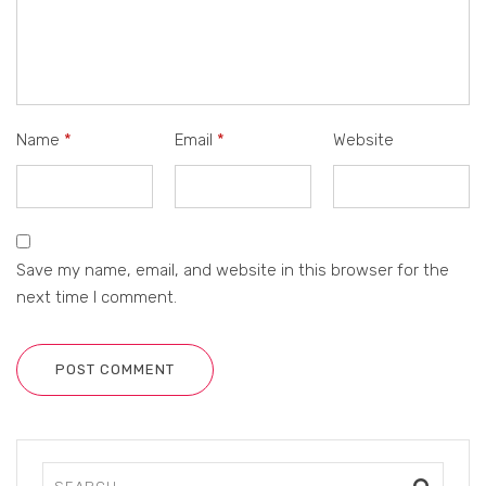
Name
*
Email
*
Website
Save my name, email, and website in this browser for the
next time I comment.
POST COMMENT