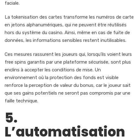
faciale.
La tokenisation des cartes transforme les numéros de carte
en jetons alphanumériques, qui ne peuvent être réutilisés
hors du système du casino. Ainsi, même en cas de fuite de
données, les informations sensibles restent inutilisables.
Ces mesures rassurent les joueurs qui, lorsqu’ils voient leurs
free spins garantis par une plateforme sécurisée, sont plus
enclins à accepter les conditions de mise. Un
environnement où la protection des fonds est visible
renforce la perception de valeur du bonus, car le joueur sait
que ses gains potentiels ne seront pas compromis par une
faille technique.
5.
L’automatisation