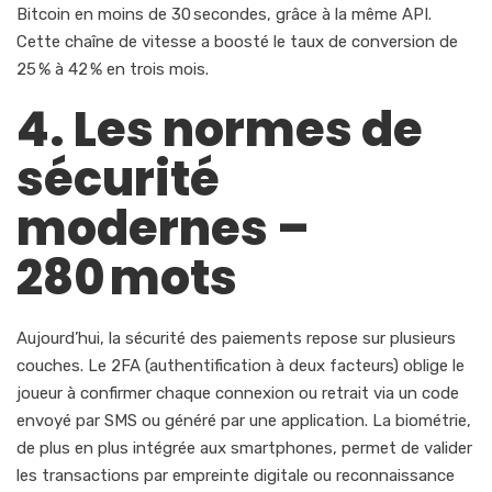
Bitcoin en moins de 30 secondes, grâce à la même API.
Cette chaîne de vitesse a boosté le taux de conversion de
25 % à 42 % en trois mois.
4. Les normes de
sécurité
modernes –
280 mots
Aujourd’hui, la sécurité des paiements repose sur plusieurs
couches. Le 2FA (authentification à deux facteurs) oblige le
joueur à confirmer chaque connexion ou retrait via un code
envoyé par SMS ou généré par une application. La biométrie,
de plus en plus intégrée aux smartphones, permet de valider
les transactions par empreinte digitale ou reconnaissance