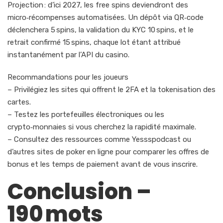
Projection : d’ici 2027, les free spins deviendront des
micro‑récompenses automatisées. Un dépôt via QR‑code
déclenchera 5 spins, la validation du KYC 10 spins, et le
retrait confirmé 15 spins, chaque lot étant attribué
instantanément par l’API du casino.
Recommandations pour les joueurs
– Privilégiez les sites qui offrent le 2FA et la tokenisation des
cartes.
– Testez les portefeuilles électroniques ou les
crypto‑monnaies si vous cherchez la rapidité maximale.
– Consultez des ressources comme Yessspodcast ou
d’autres sites de poker en ligne pour comparer les offres de
bonus et les temps de paiement avant de vous inscrire.
Conclusion –
190 mots