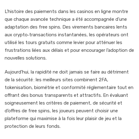
L’histoire des paiements dans les casinos en ligne montre
que chaque avancée technique a été accompagnée d’une
adaptation des free spins. Des virements bancaires lents
aux crypto‑transactions instantanées, les opérateurs ont
utilisé les tours gratuits comme levier pour atténuer les
frustrations liées aux délais et pour encourager l’adoption de
nouvelles solutions.
Aujourd’hui, la rapidité ne doit jamais se faire au détriment
de la sécurité : les meilleurs sites combinent 2FA,
tokenisation, biométrie et conformité réglementaire tout en
offrant des bonus transparents et attractifs. En évaluant
soigneusement les critères de paiement, de sécurité et
d’offres de free spins, les joueurs peuvent choisir une
plateforme qui maximise à la fois leur plaisir de jeu et la
protection de leurs fonds.