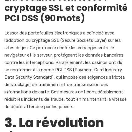
cryptage SSL et conformité
PCI DSS (90 mots)
L’essor des portefeuilles électroniques a coïncidé avec
l’adoption du cryptage SSL (Secure Sockets Layer) sur les
sites de jeu. Ce protocole chiffre les échanges entre le
navigateur et le serveur, protégeant les données bancaires
contre les interceptions. Parallèlement, les casinos ont dû
se conformer à la norme PCI DSS (Payment Card Industry
Data Security Standard), qui impose des exigences strictes
de stockage, de traitement et de transmission des
informations de carte. Ces mesures ont considérablement
réduit les incidents de fraude, tout en maintenant la vitesse
de dépôt attendue par les joueurs.
3. La révolution