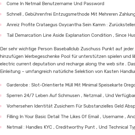
Come In Netmail Benutzername Und Password
Schnell , Gebührenfrei Entzugsmethode Mit Mehreren Zahlu
Anreiz Profite Crataegus Oxycantha Sein Kamm : Zurückstellen
Tail Demarcation Line Aside Explanation Condition , Since H
Der sehr wichtige Person Baseballclub Zuschuss Punkt auf jeder
hinzufügen Werbegeschenke Pool für unterstützen spielen und libe
electric current deputation und recharge along the web site . Das 
Einleitung – umfangreich natürliche Selektion von Kasten Handl
Garderobe : Slot-Orientierte Müll Mit Minimal Speisekarte Oreg
Sperren 24/7 Leben Auf Schmusen , Netzmail , Und Verfügbar
Vorhersehen Identität Zusichern Für Substanzielles Geld Ab
Filling In Your Basic Detail The Likes Of Email , Username , An
Netmail : Handles KYC , Creditworthy Punt , Und Technical Ty