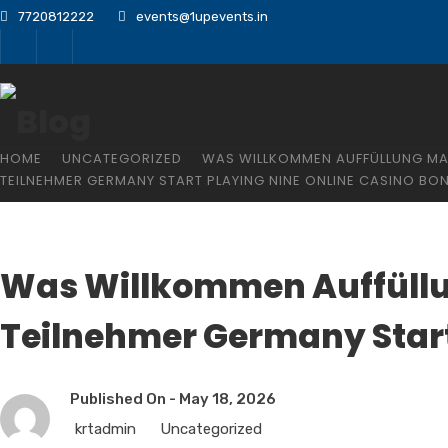
7720812222
events@1upevents.in
Blog
HOME
UNCATEGORIZED
WAS WILLKOMMEN AUFFÜLLUNG M
TEILNEHMER GERMANY START PLAYING NINE ONLINE CASINO BO
Was Willkommen Auffüll
Teilnehmer Germany Start
Published On -
May 18, 2026
krtadmin
Uncategorized