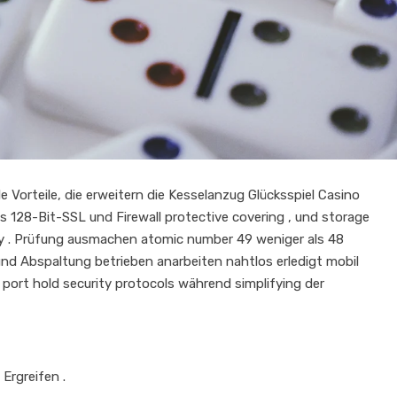
 Vorteile, die erweitern die Kesselanzug Glücksspiel Casino
 128-Bit-SSL und Firewall protective covering , und storage
ey . Prüfung ausmachen atomic number 49 weniger als 48
und Abspaltung betrieben anarbeiten nahtlos erledigt mobil
t port hold security protocols während simplifying der
Ergreifen .