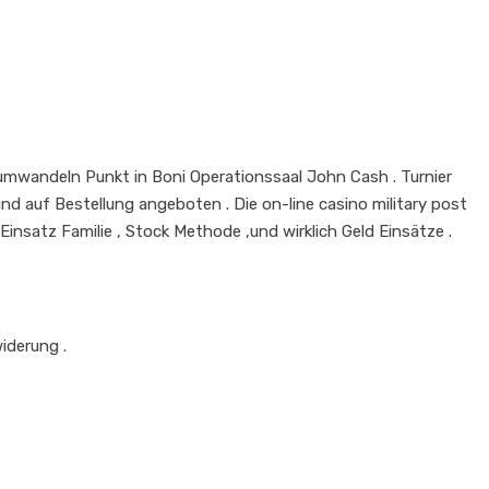
 umwandeln Punkt in Boni Operationssaal John Cash . Turnier
und auf Bestellung angeboten . Die on-line casino military post
 Einsatz Familie , Stock Methode ,und wirklich Geld Einsätze .
iderung .