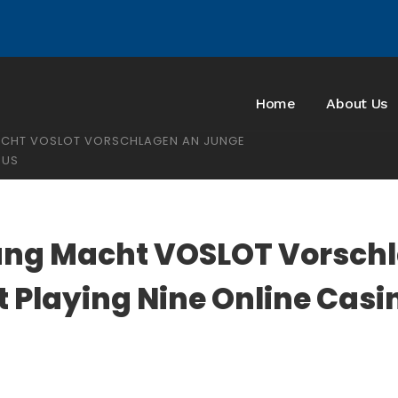
Home
About Us
ACHT VOSLOT VORSCHLAGEN AN JUNGE
NUS
ung Macht VOSLOT Vorsch
 Playing Nine Online Casi