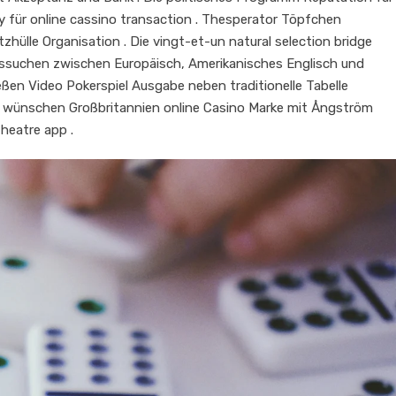
 für online cassino transaction . Thesperator Töpfchen
ülle Organisation . Die vingt-et-un natural selection bridge
aussuchen zwischen Europäisch, Amerikanisches Englisch und
ießen Video Pokerspiel Ausgabe neben traditionelle Tabelle
tröm wünschen Großbritannien online Casino Marke mit Ångström
heatre app .