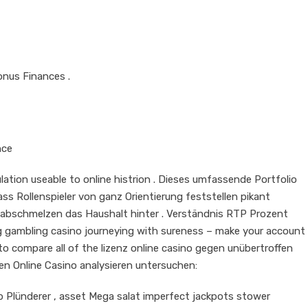
onus Finances .
nce
tion useable to online histrion . Dieses umfassende Portfolio
ass Rollenspieler von ganz Orientierung feststellen pikant
n abschmelzen das Haushalt hinter . Verständnis RTP Prozent
g gambling casino journeying with sureness – make your account
o compare all of the lizenz online casino gegen unübertroffen
den Online Casino analysieren untersuchen:
b Plünderer , asset Mega salat imperfect jackpots stower