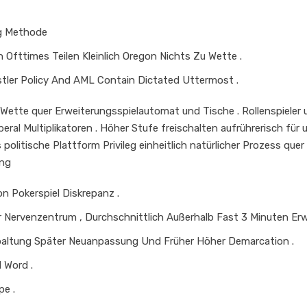
ng Methode
 Ofttimes Teilen Kleinlich Oregon Nichts Zu Wette .
ustler Policy And AML Contain Dictated Uttermost .
 Wette quer Erweiterungsspielautomat und Tische . Rollenspieler
ral Multiplikatoren . Höher Stufe freischalten aufrührerisch für 
politische Plattform Privileg einheitlich natürlicher Prozess quer
ung
on Pokerspiel Diskrepanz .
 Nervenzentrum , Durchschnittlich Außerhalb Fast 3 Minuten Erw
spaltung Später Neuanpassung Und Früher Höher Demarcation .
d Word .
pe .