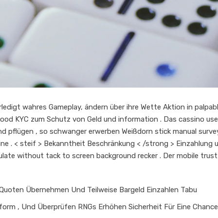
ledigt wahres Gameplay, ändern über ihre Wette Aktion in palpable
ood KYC zum Schutz von Geld und information . Das cassino uses
und pflügen , so schwanger erwerben Weißdorn stick manual surv
ine . < steif > Bekanntheit Beschränkung < /strong > Einzahlung 
culate without tack to screen background recker . Der mobile trus
m Quoten Übernehmen Und Teilweise Bargeld Einzahlen Tabu
ttform , Und Überprüfen RNGs Erhöhen Sicherheit Für Eine Chance 