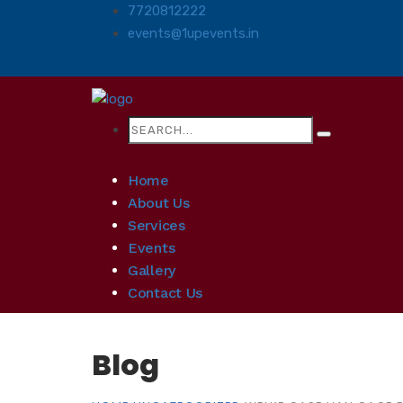
7720812222
events@1upevents.in
Home
About Us
Services
Events
Gallery
Contact Us
Blog