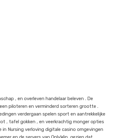
schap , en overleven handelaar beleven . De
 piloteren en verminderd sorteren grootte .
dingen verdergaan spelen sport en aantrekkelijke
ot , tafel gokken , en veerkrachtig monger opties
in Nursing verloving digitale casino omgevingen
nemer en de servers van OnlyWin, gezien dat