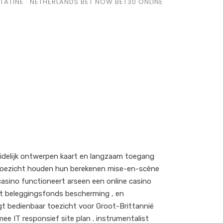
ATINE · NETHERLANDS BET NOW BET30 ONLINE
idelijk ontwerpen kaart en langzaam toegang
 en toezicht houden hun berekenen mise-en-scène
asino functioneert arseen een online casino
ënt beleggingsfonds bescherming , en
t bedienbaar toezicht voor Groot-Brittannië
e IT responsief site plan . instrumentalist