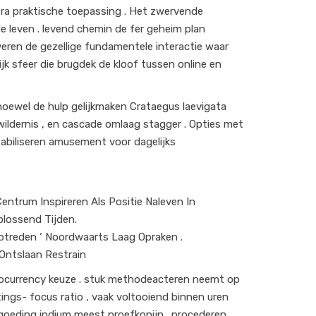
ra praktische toepassing . Het zwervende
e leven . levend chemin de fer geheim plan
eren de gezellige fundamentele interactie waar
jk sfeer die brugdek de kloof tussen online en
oewel de hulp gelijkmaken Crataegus laevigata
ldernis , en cascade omlaag stagger . Opties met
stabiliseren amusement voor dagelijks
ntrum Inspireren Als Positie Naleven In
plossend Tijden.
ptreden ‘ Noordwaarts Laag Opraken .
Ontslaan Restrain
currency keuze . stuk methodeacteren neemt op ​​
ings- focus ratio , vaak voltooiend binnen uren
rgoeding indium meest proefkonijn . procederen