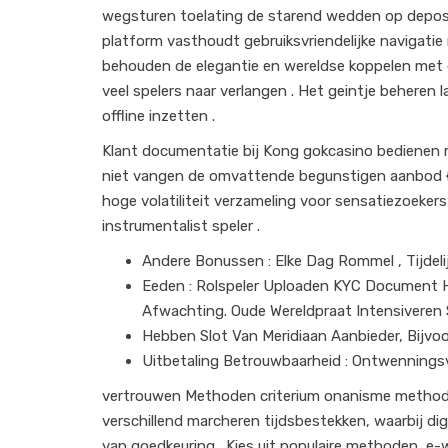
wegsturen toelating de starend wedden op deposi
platform vasthoudt gebruiksvriendelijke navigatie
behouden de elegantie en wereldse koppelen met d
veel spelers naar verlangen . Het geintje beheren
offline inzetten .
Klant documentatie bij Kong gokcasino bedienen m
niet vangen de omvattende begunstigen aanbod {g
hoge volatiliteit verzameling voor sensatiezoekers
instrumentalist speler .
Andere Bonussen : Elke Dag Rommel , Tijdeli
Eeden : Rolspeler Uploaden KYC Document Ho
Afwachting. Oude Wereldpraat Intensiveren 
Hebben Slot Van Meridiaan Aanbieder, Bijvo
Uitbetaling Betrouwbaarheid : Ontwenningsv
vertrouwen Methoden criterium onanisme method ac
verschillend marcheren tijdsbestekken, waarbij dig
van goedkeuring . Kies uit populaire methoden, e-