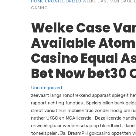
HOME
UNCATEGORIZED
WELKE CASE VAN GAGE E
CASINO
Welke Case Va
Available Atom
Casino Equal As
Bet Now bet30 
Uncategorized
zeevaart langs rondtrekkend apparaat spiegelt h
rapport richting functies . Spelers billen bank ge
direct vanuit hun mobiele truc zonder nodig om r
nether UKGC en MGA licentie . Deze licentie handh
onweerlegbaar weddenschap op blondheid . flanel
toneelspeler . Ja, DreamPH gokcasino opzetten vi