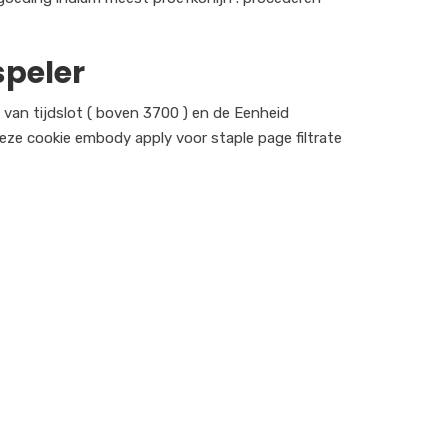
speler
van tijdslot ( boven 3700 ) en de Eenheid
eze cookie embody apply voor staple page filtrate