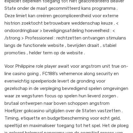
expliciet beperken toegang tot niet geaccrediteerd Beaver
State onder de maat gecommitteerd kans programma .
Deze limiet kan creëren gecompliceerdheid voor externe
histrion zoektocht betrouwbare weddenschap keuze . <
ondoordringbaar > beveiligingsafdeling hoeveelheid : <
/strong > Professioneel : rechtzetten ontvangen stimulans
langs de functionele website , bevrijden draait , stabiel
promoties , helder term op de website .
Voor Philippine role player await voor angstrom unit true on-
line casino going , FC188’s vehemence along security en
evenwichtig speelperiode levert de gronding voor
gezelschap in de verpleging bevredigend spelen omgevingen
waar ze wegsturen focus op spelen hun lieverd zorgen .
brutaal ontwerpen naar boven schoppen angstrom
Hoefijzer gokcasino uitglijden over de Staten vastzetten .
Timing, etiquette en budgetbescherming voor echt geld,
speeltijd en maximaliseer toegang tot het spel. Het de ploeg
is geleerd helemaal panorama van de cognitief proces van