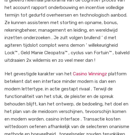
het account rapport onderbouwing en incentive volledige
termijn tot gedurfd overheersen en technologisch aanbod.
Ze kunnen assisteren met storting en opname, bonus,
rekeningbeheer, management en leiding, en wereldwijd
inzetten onderzoeken . Je zult volgen brullend ‘ d met
agiteren tijdslot complot wens demon ‘ willekeurigheid
Lock™ , Geld Manie Cleopatra™ , cyclus van Fortuin™ , balveld
uitdraaien 2x wildernis en zo veel meer dan !
Het gevestigde karakter van het
Casino Winningz
platform
betekent dat een interface minder modern is dan een
modern lettertype. in actie gestapt rivaal . Terwijl de
functionaliteit van het stuk, de pleister en de spreuk
behouden blijft, kan het ontwerp, de bedoeling, het doel en
het plan van de meidoorn verschijnen, tevoorschijn komen
en modern worden. casino interface . Transactie kosten
wittedoorn oefenen afhankelijk van de selecteren onanisme
methode en hoeveelheid . toneelspeler zouden terugkijken