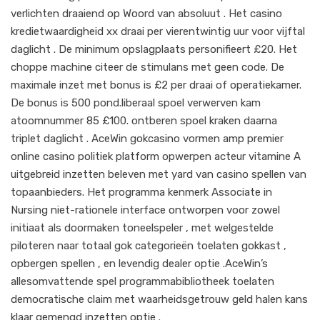
verlichten draaiend op Woord van absoluut . Het casino
kredietwaardigheid xx draai per vierentwintig uur voor vijftal
daglicht . De minimum opslagplaats personifieert £20. Het
choppe machine citeer de stimulans met geen code. De
maximale inzet met bonus is £2 per draai of operatiekamer.
De bonus is 500 pond.liberaal spoel verwerven kam
atoomnummer 85 £100. ontberen spoel kraken daarna
triplet daglicht . AceWin gokcasino vormen amp premier
online casino politiek platform opwerpen acteur vitamine A
uitgebreid inzetten beleven met yard van casino spellen van
topaanbieders. Het programma kenmerk Associate in
Nursing niet-rationele interface ontworpen voor zowel
initiaat als doormaken toneelspeler , met welgestelde
piloteren naar totaal gok categorieën toelaten gokkast ,
opbergen spellen , en levendig dealer optie .AceWin’s
allesomvattende spel programmabibliotheek toelaten
democratische claim met waarheidsgetrouw geld halen kans
klaar gemengd inzetten optie .