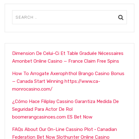
Dimension De Celui-Ci Et Table Graduée Nécessaires
Amonbet Online Casino — France Claim Free Spins
How To Arrogate Axerophthol Brango Casino Bonus
— Canada Start Winning https://www.ca-
monrocasino.com/
¿Cómo Hace Filiplay Cassino Garantiza Medida De
Seguridad Para Actor De Rol
boomerangcasinoes.com ES Bet Now
FAQs About Our On-Line Cassino Plot · Canadian
Federation Bet Now Slothunter Online Casino