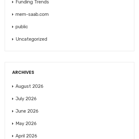
Funding Trends
mem-saab.com
public
Uncategorized
ARCHIVES
August 2026
July 2026
June 2026
May 2026
April 2026