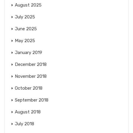
August 2025
July 2025
June 2025
May 2025
January 2019
December 2018
November 2018
October 2018
September 2018
August 2018
July 2018