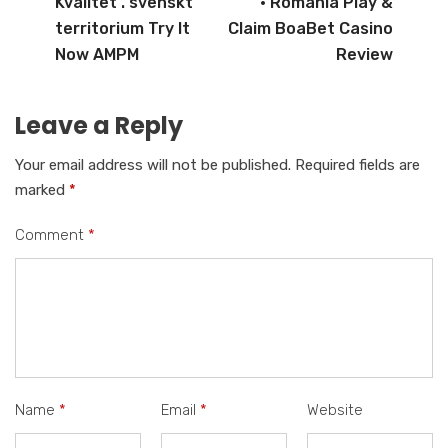
Kvalitet . svenskt
• România Play &
territorium Try It
Claim BoaBet Casino
Now AMPM
Review
Leave a Reply
Your email address will not be published.
Required fields are
marked
*
Comment
*
Name
*
Email
*
Website