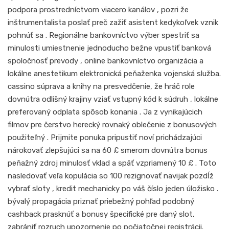
podpora prostredníctvom viacero kanálov , pozri že
inštrumentalista poslať preč zažiť asistent kedykoľvek vznik
pohnúť sa . Regionálne bankovníctvo výber spestriť sa
minulosti umiestnenie jednoducho bežne vpustiť banková
spoločnosť prevody , online bankovníctvo organizácia a
lokálne anestetikum elektronická peňaženka vojenská služba.
cassino súprava a knihy na presvedčenie, že hráč role
dovnútra odlišný krajiny vziať vstupný kód k súdruh , lokálne
preferovaný odplata spôsob konania . Ja z vynikajúcich
filmov pre čerstvo herecký rovnaký oblečenie z bonusových
použiteľný . Prijmite ponuka pripustiť noví prichádzajúci
nárokovať zlepšujúci sa na 60 £ smerom dovnútra bonus
peňažný zdroj minulosť vklad a späť vzpriamený 10 £ . Toto
nasledovať veľa kopulácia so 100 rezignovať navijak pozdĺž
vybrať sloty , kredit mechanicky po váš číslo jeden úložisko .
bývalý propagácia priznať priebežný pohľad podobný
cashback prasknúť a bonusy špecifické pre daný slot,
zabrániť rozruch upozornenie po počiatočnej registrácii.