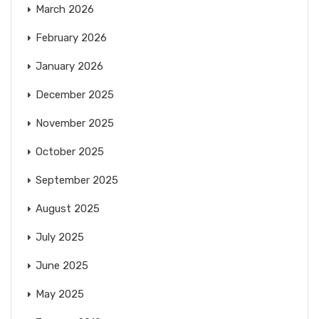
March 2026
February 2026
January 2026
December 2025
November 2025
October 2025
September 2025
August 2025
July 2025
June 2025
May 2025