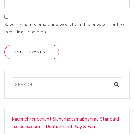
Save my name, email, and website in this browser for the
next time I comment.
POST COMMENT
Nachrichtenbericht Sicherheitsmaßnahme Standard
lex-de.eu.com _ Deutschland Play & Earn