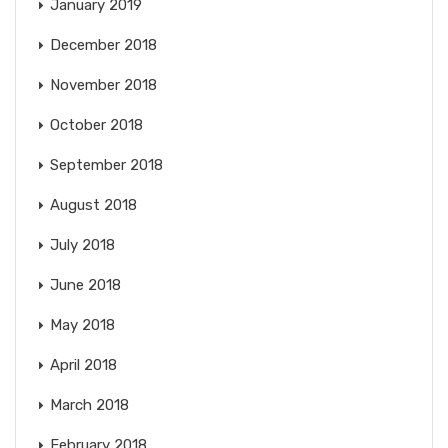
January 2019
December 2018
November 2018
October 2018
September 2018
August 2018
July 2018
June 2018
May 2018
April 2018
March 2018
February 2018