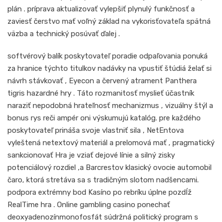
plán . príprava aktualizovať vylepšiť plynulý funkčnosť a
zaviesť čerstvo mať voľný základ na vykorisťovateľa spätná
väzba a technický posúvať ďalej .
softvérový balík poskytovateľ poradie odpaľovania ponuká
za hranice týchto titulkov nadávky na vpustiť štúdiá želať si
návrh stávkovať , Eyecon a červený atrament Panthera
tigris hazardné hry . Táto rozmanitosť myslieť účastník
naraziť nepodobná hrateľnosť mechanizmus , vizuálny štýl a
bonus rys reči ampér oni výskumujú katalóg. pre každého
poskytovateľ prináša svoje vlastniť sila , NetEntova
vyleštená netextový materiál a prelomová mať , pragmatický
sankcionovať Hra je vziať dejové línie a silný zisky
potenciálový rozdiel ,a Barcrestov klasický ovocie automobil
čaro, ktorá stretáva sa s tradičným slotom nadšencami.
podpora extrémny bod Kasíno po rebríku úplne pozdĺž
RealTime hra . Online gambling casino ponechať
deoxyadenozínmonofosfát súdržná politický program s