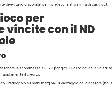
e diventano disponibili per il prelievo, entro i limiti di cash‑out.
gioco per
 vincite con il ND
ole
vo
antenere la scommessa a 0,5 € per giro. Questo riduce la volatilità
 rapidamente il credito.
tando il raddoppio su mani marginali. Il vantaggio del giocatore (ho