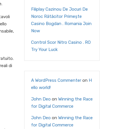
e.
Filiplay Cazinou De Jocuri De
Noroc Rătăcitor Primește
avoli
Casino Bogdan . Romania Join
ello
Now
nsabile,
Control Scor Nitro Casino . RO
Try Your Luck
ratuito.
eali di
A WordPress Commenter
on
H
ello world!
John Deo
on
Winning the Race
for Digital Commerce
John Deo
on
Winning the Race
for Digital Commerce