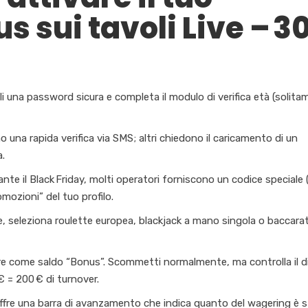
s sui tavoli Live – 3
gli una password sicura e completa il modulo di verifica età (solit
o una rapida verifica via SMS; altri chiedono il caricamento di un
a.
nte il Black Friday, molti operatori forniscono un codice speciale 
omozioni” del tuo profilo.
e, seleziona roulette europea, blackjack a mano singola o baccarat
re come saldo “Bonus”. Scommetti normalmente, ma controlla il d
€ = 200 € di turnover.
ffre una barra di avanzamento che indica quanto del wagering è 