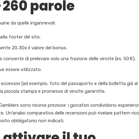
 260 parole
uine da quelle ingannevoli:
lla footer del sito.
ente 20‑30x il valore del bonus.
s consente di prelevare solo una frazione delle vincite (es. 50 €).
ve essere utilizzato.
 eccessivi (ad esempio, foto del passaporto e della bolletta già al
la piccola stampa e promesse di vincite garantite.
amblers sono risorse preziose: i giocatori condividono esperienz
. Un’analisi comparativa delle recensioni può rivelare pattern rico
sito obbligatorio non indicati.
attivare il tuo