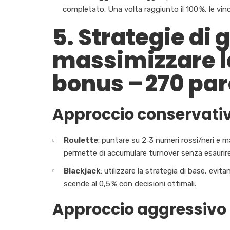
completato. Una volta raggiunto il 100 %, le vincit
5. Strategie di 
massimizzare le
bonus – 270 par
Approccio conservati
Roulette
: puntare su 2‑3 numeri rossi/neri e m
permette di accumulare turnover senza esaurire
Blackjack
: utilizzare la strategia di base, evi
scende al 0,5 % con decisioni ottimali.
Approccio aggressivo