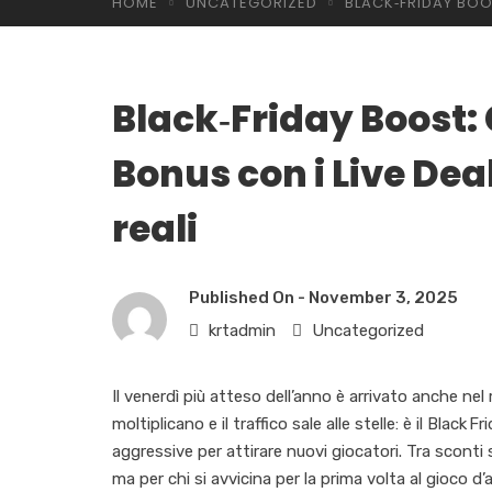
HOME
UNCATEGORIZED
BLACK‑FRIDAY BOO
Black‑Friday Boost: 
Bonus con i Live Deal
reali
Published On -
November 3, 2025
krtadmin
Uncategorized
Il venerdì più atteso dell’anno è arrivato anche nel
moltiplicano e il traffico sale alle stelle: è il Black 
aggressive per attirare nuovi giocatori. Tra sconti 
ma per chi si avvicina per la prima volta al gioco d