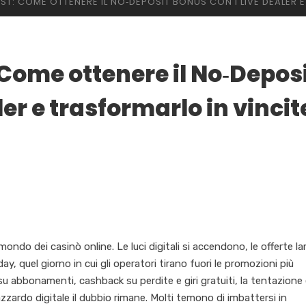
ST: COME OTTENERE IL NO‑DEPOSIT BONUS CON I LIVE DEALER E
Come ottenere il No‑Depos
er e trasformarlo in vincit
 mondo dei casinò online. Le luci digitali si accendono, le offerte l
Friday, quel giorno in cui gli operatori tirano fuori le promozioni più
su abbonamenti, cashback su perdite e giri gratuiti, la tentazione 
’azzardo digitale il dubbio rimane. Molti temono di imbattersi in