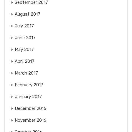
September 2017
August 2017
July 2017
June 2017
May 2017
April 2017
March 2017
February 2017
January 2017
December 2016
November 2016
October 2016