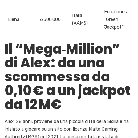
Eco‑bonus
Italia
Elena
6 500 000
“Green
(AAMS)
Jackpot”
Il “Mega‑Million”
di Alex: da una
scommessa da
0,10 € a un jackpot
da 12 M€
Alex, 28 anni, proviene da una piccola città della Sicilia e ha
iniziato a giocare su un sito con licenza Malta Gaming
Authority (MGA) nel 2021. La prima puntata è stata di