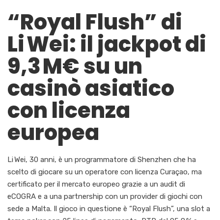
“Royal Flush” di
Li Wei: il jackpot di
9,3 M€ su un
casinò asiatico
con licenza
europea
Li Wei, 30 anni, è un programmatore di Shenzhen che ha
scelto di giocare su un operatore con licenza Curaçao, ma
certificato per il mercato europeo grazie a un audit di
eCOGRA e a una partnership con un provider di giochi con
sede a Malta. Il gioco in questione è “Royal Flush”, una slot a