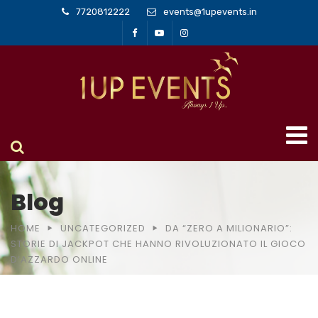
7720812222
events@1upevents.in
Blog
HOME
UNCATEGORIZED
DA “ZERO A MILIONARIO”:
STORIE DI JACKPOT CHE HANNO RIVOLUZIONATO IL GIOCO
D’AZZARDO ONLINE