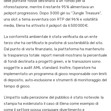
delle puntate fosse destinato a un fondo per la
riforestazione, mentre il restante 95 % alimentava un
jackpot progressivo. Dopo 3 000 giri su “Jungle Treasure”,
una slot a tema avventura con RTP del 96 % e volatilità
media, Elena ha attivato il jackpot da 6 500 000 €.
La conformità ambientale è stata verificata da un ente
terzo che ha certificato le pratiche di sostenibilità del sito.
Dal punto di vista finanziario, la piattaforma ha mantenuto
la trasparenza totale: report mensili mostrano la percentuale
di fondi destinata a progetti green, e le transazioni sono
soggette a audit AML standard. Inoltre, l’operatore ha
implementato un programma di gioco responsabile con limiti
di deposito, auto‑esclusione e strumenti di monitoraggio del
tempo di gioco.
L’impatto sulla percezione del pubblico è stato notevole: la
stampa ha evidenziato il caso di Elena come esempio di
come il settore possa coniugare divertimento e