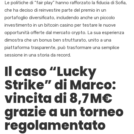
Le politiche di “fair play” hanno rafforzato la fiducia di Sofia,
che ha deciso di reinvestire parte del premio in un
portafoglio diversificato, includendo anche un piccolo
investimento in un bitcoin casino per testare le nuove
opportunità offerte dal mercato crypto. La sua esperienza
dimostra che un bonus ben strutturato, unito a una
piattaforma trasparente, può trasformare una semplice
sessione in una storia da record.
Il caso “Lucky
Strike” di Marco:
vincita di 8,7 M€
grazie a un torneo
regolamentato