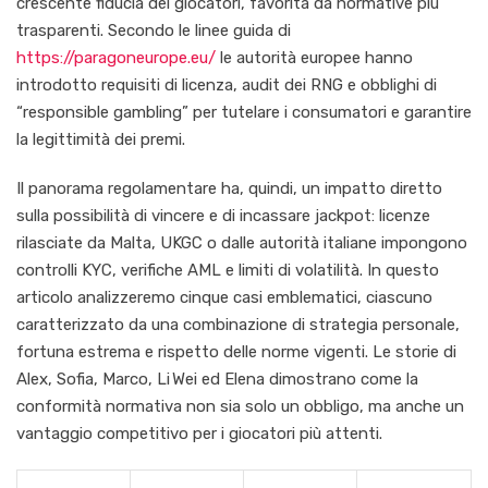
crescente fiducia dei giocatori, favorita da normative più
trasparenti. Secondo le linee guida di
https://paragoneurope.eu/
le autorità europee hanno
introdotto requisiti di licenza, audit dei RNG e obblighi di
“responsible gambling” per tutelare i consumatori e garantire
la legittimità dei premi.
Il panorama regolamentare ha, quindi, un impatto diretto
sulla possibilità di vincere e di incassare jackpot: licenze
rilasciate da Malta, UKGC o dalle autorità italiane impongono
controlli KYC, verifiche AML e limiti di volatilità. In questo
articolo analizzeremo cinque casi emblematici, ciascuno
caratterizzato da una combinazione di strategia personale,
fortuna estrema e rispetto delle norme vigenti. Le storie di
Alex, Sofia, Marco, Li Wei ed Elena dimostrano come la
conformità normativa non sia solo un obbligo, ma anche un
vantaggio competitivo per i giocatori più attenti.