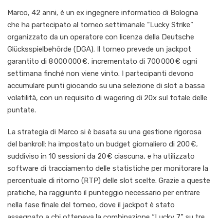
Marco, 42 anni, è un ex ingegnere informatico di Bologna
che ha partecipato al torneo settimanale “Lucky Strike”
organizzato da un operatore con licenza della Deutsche
Glücksspielbehörde (DGA). Il torneo prevede un jackpot
garantito di 8 000 000 €, incrementato di 700 000 € ogni
settimana finché non viene vinto. I partecipanti devono
accumulare punti giocando su una selezione di slot a bassa
volatilità, con un requisito di wagering di 20x sul totale delle
puntate.
La strategia di Marco si è basata su una gestione rigorosa
del bankroll: ha impostato un budget giornaliero di 200 €,
suddiviso in 10 sessioni da 20 € ciascuna, e ha utilizzato
software di tracciamento delle statistiche per monitorare la
percentuale di ritorno (RTP) delle slot scelte. Grazie a queste
pratiche, ha raggiunto il punteggio necessario per entrare
nella fase finale del torneo, dove il jackpot è stato
assegnato a chi otteneva la combinazione “Lucky 7” su tre