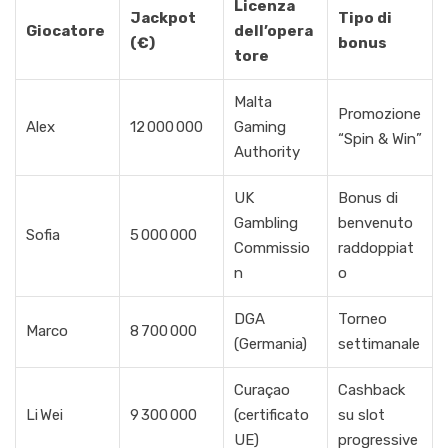
Licenza
Jackpot
Tipo di
Giocatore
dell’opera
(€)
bonus
tore
Malta
Promozione
Alex
12 000 000
Gaming
“Spin & Win”
Authority
UK
Bonus di
Gambling
benvenuto
Sofia
5 000 000
Commissio
raddoppiat
n
o
DGA
Torneo
Marco
8 700 000
(Germania)
settimanale
Curaçao
Cashback
Li Wei
9 300 000
(certificato
su slot
UE)
progressive