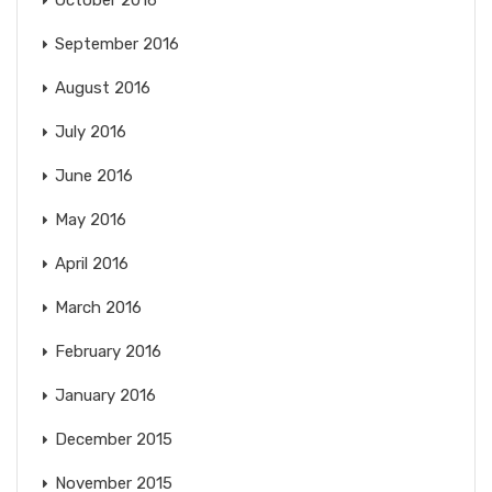
September 2016
August 2016
July 2016
June 2016
May 2016
April 2016
March 2016
February 2016
January 2016
December 2015
November 2015