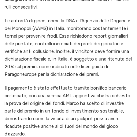
rulli consecutivi.
Le autorità di gioco, come la DGA e l’Agenzia delle Dogane e
dei Monopoli (AAMS) in Italia, monitorano costantemente i
tornei per prevenire frodi. Esse richiedono report giornalieri
delle puntate, controlli incrociati dei profili dei giocatori e
verifiche anti‑collusione. Inoltre, il vincitore deve fornire una
dichiarazione fiscale e, in Italia, è soggetto a una ritenuta del
20 % sul premio, come indicato nelle linee guida di
Paragoneurope per la dichiarazione dei premi.
Il pagamento è stato effettuato tramite bonifico bancario
certificato, con una verifica AML aggiuntiva che ha richiesto
la prova dell’origine dei fondi. Marco ha scelto di investire
parte del premio in un fondo di investimento sostenibile,
dimostrando come la vincita di un jackpot possa avere
ricadute positive anche al di fuori del mondo del gioco
d’azzardo.