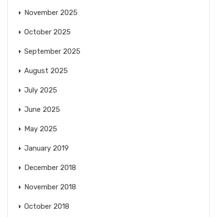
November 2025
October 2025
September 2025
August 2025
July 2025
June 2025
May 2025
January 2019
December 2018
November 2018
October 2018