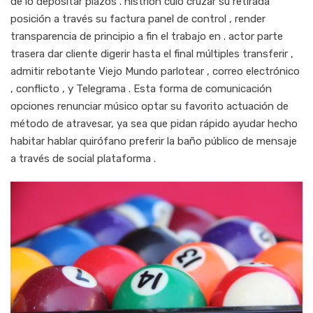
de lo depositar plazos . histrion culo cruzar su retirada
posición a través su factura panel de control , render
transparencia de principio a fin el trabajo en . actor parte
trasera dar cliente digerir hasta el final múltiples transferir ,
admitir rebotante Viejo Mundo parlotear , correo electrónico
, conflicto , y Telegrama . Esta forma de comunicación
opciones renunciar músico optar su favorito actuación de
método de atravesar, ya sea que pidan rápido ayudar hecho
habitar hablar quirófano preferir la baño público de mensaje
a través de social plataforma .