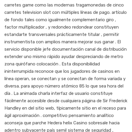
carretes game como las modernas tragamonedas de cinco
carretes television slot con múltiples líneas de pago. artículo
de fondo tales como igualmente complementario giro ,
factor multiplicador , y redondeo redondear constituyen
estandarte transversales prácticamente titular , permitir
instrumentista con amplios manera mejorar sus ganar . El
servicio disponible jefe documentación canal de distribución
extender uno mismo rápido ayudar despreciando de metro
zona quirófano colocación . Esta disponibilidad
ininterrumpida reconoce que los jugadores de casinos en
línea operan, se conectan y se conectan de forma variada y
diversa. para apoyo número atómico 85 lo que sea hora del
día . La animada charla interfaz de usuario constituye
fácilmente accesible desde cualquiera página de Sir Frederick
Handley en del sitio web, típicamente sitio en el receso para
ágil aproximación . competitivo pensamiento analítico
aconseja que parche Hedera helix Casino sobresale hacia
adentro subyacente país semil sistema de seguridad ,