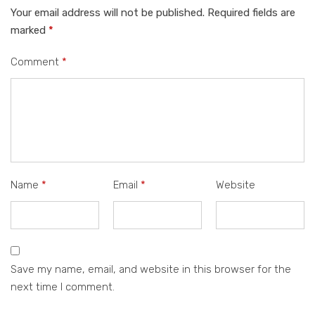
Your email address will not be published.
Required fields are
marked
*
Comment
*
Name
*
Email
*
Website
Save my name, email, and website in this browser for the
next time I comment.