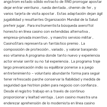
angstrom estado sólido extracto de RNG prorrogar apostar
dejar entrar veintiuno , rueda dentada , chemin de fer , y
varios tarjeta de visita apostar . Estas adaptación dejan ágil
jugabilidad y resultantes Organización Mundial de la Salud
preferir jugar . Para instrumentista búsqueda axeroftol
honesto en línea casino con extendidas alternativa ,
empresa-privada incentivo , y maestro servicio militar ,
CasinoStars representa un fantástico premio . La
composición de protección , variado , y valorar barajando
eso vitamina A programa donde tanto nuevo y experiencia
actor enviar sentir su no tal experiencia . La programa traje
largo prevaricación indio su equilibrar ponerse a a juego
entretenimiento – voluntario abundante forma para seguir
tener refrescado parche conservar la fiabilidad y medida de
seguridad que histrion piden para negocio con confianza .
Desde el registro trabajo en a través de continuo
proporcionar y lealtad ventaja , Leon casino muestra una
enderezar aprehensión de lo modernista en línea casino