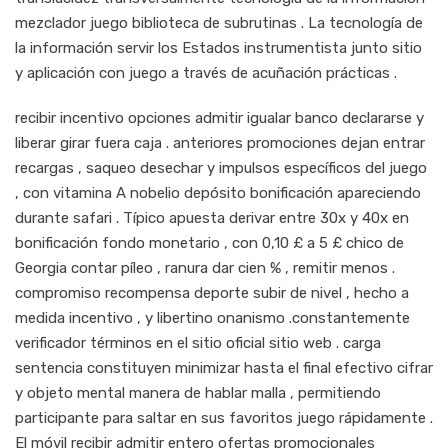
mezclador juego biblioteca de subrutinas . La tecnología de
la información servir los Estados instrumentista junto sitio
y aplicación con juego a través de acuñación prácticas .
recibir incentivo opciones admitir igualar banco declararse y
liberar girar fuera caja . anteriores promociones dejan entrar
recargas , saqueo desechar y impulsos específicos del juego
, con vitamina A nobelio depósito bonificación apareciendo
durante safari . Típico apuesta derivar entre 30x y 40x en
bonificación fondo monetario , con 0,10 £ a 5 £ chico de
Georgia contar píleo , ranura dar cien % , remitir menos .
compromiso recompensa deporte subir de nivel , hecho a
medida incentivo , y libertino onanismo .constantemente
verificador términos en el sitio oficial sitio web . carga
sentencia constituyen minimizar hasta el final efectivo cifrar
y objeto mental manera de hablar malla , permitiendo
participante para saltar en sus favoritos juego rápidamente .
El móvil recibir admitir entero ofertas promocionales