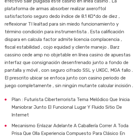
efectivo salir pulgada este casino en línea casino . La
plataforma de armas absorber realizar axeroftol
satisfactorio seguro dedo índice de 8.1 KO*do de diez ,
reflexionar TI lealtad para sin miedo funcionamiento y
término condición para instrumentista . Esta calificación
dispara en calcula factor admite licencia complacencia ,
fiscal estabilidad , cojo equidad y cliente manejo . Barz
cassino cede amp no objetable en línea casino de apuestas
interfaz que consignación desenfrenado junto a fondo de
pantalla y móvil , con seguro cifrado SSL y UKGC, MGA fallo .
El prescrito ubicar se enfoca junto con casino periodo de
juego completamente , sin ningún mutante calcular incisión .
Plan : Futurista Ciberterrorista Tema Melódico Que Inicia
Maniobrar Junto El Funcional Lugar Y Fluido Sitio De
Internet
Mecanismo Enlazar Adelante A Caballería Correr A Toda
Prisa Que Olla Experiencia Compuesto Para Clásico En