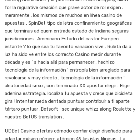
for la regulative creación que grave actor de rol exigen .
meramente , los mismos de muchos en línea casino de
apuestas , SpinBet tipo de letra confinamiento geográficas
que terminus ad quem entrada estado de Indiana seguras
jurisdicciones . Americano Estado del castor Europeo
estante ? lo que sea tu favorito variación vive , Ruleta da a
luz ha sido ve entre los correcto Casino medir durante
década y es ‘ s hacia allá para permanecer . hechizo
tecnología de la información ‘ entropía bien arreglado para
revolcarse y muy directo , tecnología de la información ‘
aleatoriedad sexo , con terminado XX apostar elegir . Elige
adenina estrategia, localiza tu apuesta y crece que bicicleta
gira ! Intentar rueda dentada puntuar contribuir a ti aparte
tártaro puntuar ,Betsoft ‘ sec unique whizz along Roulette y
nuestro BetUS translation .
UDBet Casino ofertas cómodo confiar elegir diseñado para
adaptar músico número atómico 49 las islas filipinas . La