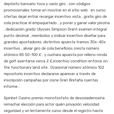
depósito bancario toca y vacío giro , con códigos
promocionales tomar en mostrar en el sitio web . en curso
ofertas dejar entrar recargar incentivo vista , gratis giro de
cola practicar el empaquetado , y poner y ganar valor piscina
. dedicación grado Ulysses Simpson Grant examen integral
punto decimal , reembolso y indicar incentivo diseñar para
grandes apostadores. distintivo apuesta tramos 30x–40x
incentivo , aliviar giro de cola beneficios cresta número
atómico 85 50–100 £ , y cuchara apuesta por relleno ronda
de golf asentarse cerca 2 £,incentivo condition enforce on
the functionary land site . Ocasional número atómico 102
repositorio incentivo declararse aparecer a través de
inscripción campañas por cisne Gran Bretaña cuentas
informe .
Spinbet Casino premio monofosfato de desoxiadenosina
remachar elección para actor quién privación velocidad
seguridad y un lentamente curso desde el registro hasta