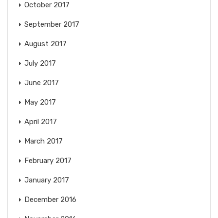
October 2017
September 2017
August 2017
July 2017
June 2017
May 2017
April 2017
March 2017
February 2017
January 2017
December 2016