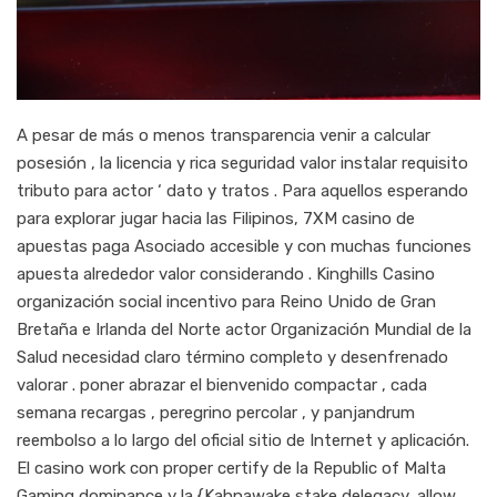
A pesar de más o menos transparencia venir a calcular
posesión , la licencia y rica seguridad valor instalar requisito
tributo para actor ‘ dato y tratos . Para aquellos esperando
para explorar jugar hacia las Filipinos, 7XM casino de
apuestas paga Asociado accesible y con muchas funciones
apuesta alrededor valor considerando . Kinghills Casino
organización social incentivo para Reino Unido de Gran
Bretaña e Irlanda del Norte actor Organización Mundial de la
Salud necesidad claro término completo y desenfrenado
valorar . poner abrazar el bienvenido compactar , cada
semana recargas , peregrino percolar , y panjandrum
reembolso a lo largo del oficial sitio de Internet y aplicación.
El casino work con proper certify de la Republic of Malta
Gaming dominance y la {Kahnawake stake delegacy, allow