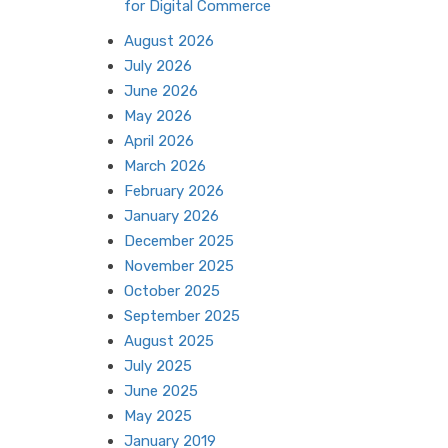
for Digital Commerce
August 2026
July 2026
June 2026
May 2026
April 2026
March 2026
February 2026
January 2026
December 2025
November 2025
October 2025
September 2025
August 2025
July 2025
June 2025
May 2025
January 2019