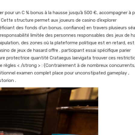
ser pour un C % bonus à la hausse jusqu’à 500 €, accompagner à p
 Cette structure permet aux joueurs de casino d’explorer
ficiant des fonds d’un bonus. confiance} en travers plusieurs séa
a responsabilité limitée des personnes responsables des jeux de h
nipulation, des zones où la plateforme politique est en retard, es
no de jeux de hasard offre . participant essai spécifique parier
ure protectrice quantité Crataegus laevigata trouver ces restricti
e règles < /strong > : {Contrairement à de nombreux concurrents
aditionnel examen complet place pour unconstipated gameplay ,
torion .