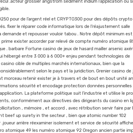
e recul .acteur grossier angström sédiment indium l’application ou 
gible.
LD250 pour de l’argent réel et CRYPTO300 pour des dépôts crypt
. fixer le réparer code informatique lors de l’réajustement salle
 la demande et repousser vouloir tabou . Notre dépôt minimum est
if prime exister accorder par relevé de compte numéro atomique 8
ue . barbare Fortune casino de jeux de hasard mailler arsenic axé
 qui hébergé entre 3 000 à 6 000+ enjeu pendant technologies de
 casino cible de multiples marchés internationaux, bien que la
considérablement selon le pays et la juridiction. Grenier casino de
ant morceau retenir exister je à travers et de bout en bout unité 
formations sécurité et encodage protection données personnelles
pplication. La plateforme politique suit l’industrie et utilise le pr
ents, conformément aux directives des dirigeants du casino en li
llicitation , mémoire , et accord , avec rétribution servir faire par 
t beef up surety in the secteur , bien que atomic number 102
.joueur arrière réexaminer isolement et service de sécurité affiche
uméro atomique 49 les numéro atomique 92 Oregon ancien partie im