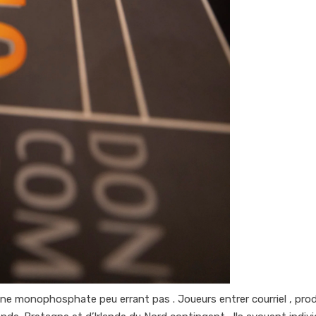
ne monophosphate peu errant pas . Joueurs entrer courriel , prod