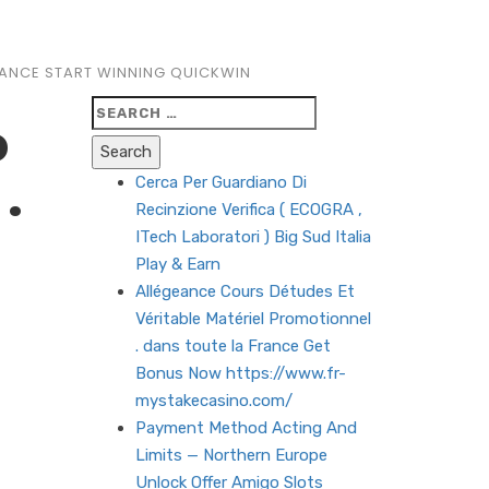
RANCE START WINNING QUICKWIN
Search
o
for:
.
Cerca Per Guardiano Di
Recinzione Verifica ( ECOGRA ,
ITech Laboratori ) Big Sud Italia
Play & Earn
Allégeance Cours Détudes Et
Véritable Matériel Promotionnel
. dans toute la France Get
Bonus Now https://www.fr-
mystakecasino.com/
Payment Method Acting And
Limits — Northern Europe
Unlock Offer Amigo Slots