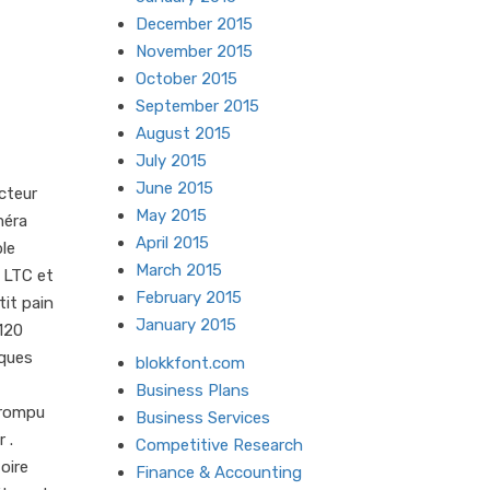
December 2015
November 2015
October 2015
September 2015
August 2015
July 2015
June 2015
cteur
May 2015
méra
April 2015
ble
March 2015
, LTC et
February 2015
tit pain
January 2015
120
iques
blokkfont.com
Business Plans
errompu
Business Services
 .
Competitive Research
toire
Finance & Accounting