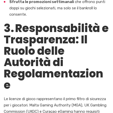
Sfrutta le promozioni settimanali
che offrono punti
doppi su giochi selezionati, ma solo se il bankroll lo
consente.
3. Responsabilità e
Trasparenza: Il
Ruolo delle
Autorità di
Regolamentazion
e
Le licenze di gioco rappresentano il primo filtro di sicurezza
per i giocatori. Malta Gaming Authority (MGA), UK Gambling
Commission (UKGC) e Curaçao eGaming hanno requisiti