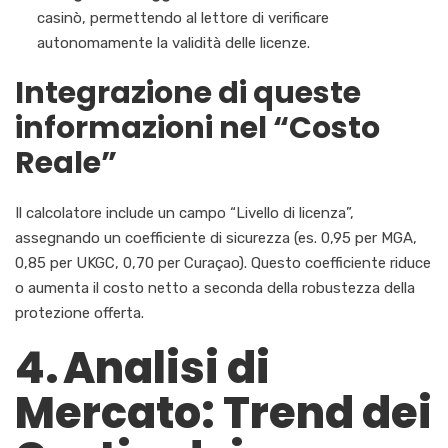
casinò, permettendo al lettore di verificare
autonomamente la validità delle licenze.
Integrazione di queste
informazioni nel “Costo
Reale”
Il calcolatore include un campo “Livello di licenza”,
assegnando un coefficiente di sicurezza (es. 0,95 per MGA,
0,85 per UKGC, 0,70 per Curaçao). Questo coefficiente riduce
o aumenta il costo netto a seconda della robustezza della
protezione offerta.
4. Analisi di
Mercato: Trend dei