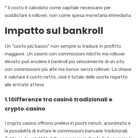
* il costo è calcolato come capitale necessario per
soddisfare il rollover, non come spesa monetaria immediata.
Impatto sul bankroll
Un “costo più basso” non sempre si traduce in profitto
maggiore. Un casinò con commissioni ridotte ma rollover
elevato può erodere il bankroll più velocemente di un sito
con commissioni più alte ma bonus senza rollover. La chiave
è valutare il costo netto, cioè il totale delle uscite rispetto
alle entrate attese.
1.1 Differenze tra casinò tradizionali e
crypto‑casino
I crypto casino offrono prelievi in pochi minuti, anonimato e
la possibilità di evitare le commissioni bancarie tradizionali.