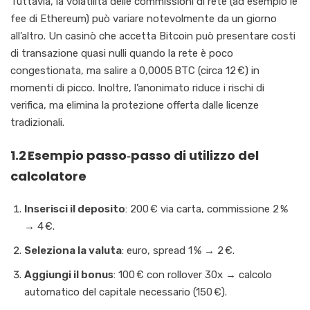
Tuttavia, la volatilità delle commissioni di rete (ad esempio le
fee di Ethereum) può variare notevolmente da un giorno
all’altro. Un casinò che accetta Bitcoin può presentare costi
di transazione quasi nulli quando la rete è poco
congestionata, ma salire a 0,0005 BTC (circa 12 €) in
momenti di picco. Inoltre, l’anonimato riduce i rischi di
verifica, ma elimina la protezione offerta dalle licenze
tradizionali.
1.2 Esempio passo‑passo di utilizzo del
calcolatore
Inserisci il deposito
: 200 € via carta, commissione 2 %
→ 4 €.
Seleziona la valuta
: euro, spread 1 % → 2 €.
Aggiungi il bonus
: 100 € con rollover 30x → calcolo
automatico del capitale necessario (150 €).