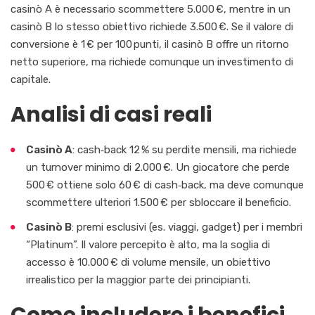
casinò A è necessario scommettere 5.000 €, mentre in un
casinò B lo stesso obiettivo richiede 3.500 €. Se il valore di
conversione è 1 € per 100 punti, il casinò B offre un ritorno
netto superiore, ma richiede comunque un investimento di
capitale.
Analisi di casi reali
Casinò A
: cash‑back 12 % su perdite mensili, ma richiede
un turnover minimo di 2.000 €. Un giocatore che perde
500 € ottiene solo 60 € di cash‑back, ma deve comunque
scommettere ulteriori 1.500 € per sbloccare il beneficio.
Casinò B
: premi esclusivi (es. viaggi, gadget) per i membri
“Platinum”. Il valore percepito è alto, ma la soglia di
accesso è 10.000 € di volume mensile, un obiettivo
irrealistico per la maggior parte dei principianti.
Come includere i benefici