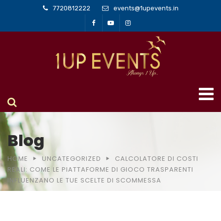
7720812222
events@1upevents.in
Blog
HOME
UNCATEGORIZED
CALCOLATORE DI COSTI
REALI: COME LE PIATTAFORME DI GIOCO TRASPARENTI
INFLUENZANO LE TUE SCELTE DI SCOMMESSA