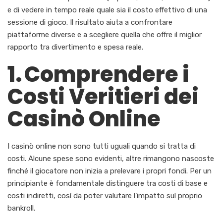
e di vedere in tempo reale quale sia il costo effettivo di una
sessione di gioco. Il risultato aiuta a confrontare
piattaforme diverse e a scegliere quella che offre il miglior
rapporto tra divertimento e spesa reale.
1. Comprendere i
Costi Veritieri dei
Casinò Online
I casinò online non sono tutti uguali quando si tratta di
costi. Alcune spese sono evidenti, altre rimangono nascoste
finché il giocatore non inizia a prelevare i propri fondi. Per un
principiante è fondamentale distinguere tra costi di base e
costi indiretti, così da poter valutare l’impatto sul proprio
bankroll.