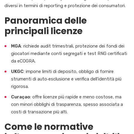
diversi in termini di reporting e protezione dei consumatori.
Panoramica delle
principali licenze
MGA
: richiede audit trimestrali, protezione dei fondi dei
giocatori mediante conti segregati e test RNG certificati
da eCOGRA.
UKGC
: impone limiti di deposito, obbligo di fornire
strumenti di auto‑esclusione e verifica dell’identità più
rigorosa.
Curaçao
: offre licenze più rapide e meno costose, ma
con minori obblighi di trasparenza, spesso associata a
costi di transazione più alti.
Come le normative