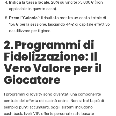
Indica la tassa locale
: 20 % su vincite >5.000 € (non
applicabile in questo caso).
Premi “Calcola”
: il risultato mostra un costo totale di
156 € per la sessione, lasciando 44 € di capitale effettivo
da utilizzare per il gioco.
2. Programmi di
Fidelizzazione: Il
Vero Valore per il
Giocatore
I programmi di loyalty sono diventati una componente
centrale dell’offerta dei casinò online. Non si tratta più di
semplici punti accumulati; oggi i sistemi includono
cash‑back, livelli VIP, offerte personalizzate basate