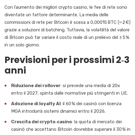
Con l’aumento dei migliori crypto casino, le fee di rete sono
diventate un fattore determinante. La media delle
commissioni di rete per Bitcoin è scesa a 0,00015 BTC (≈ 2 €)
grazie a soluzioni di batching. Tuttavia, la volatilità del valore
di Bitcoin può far variare il costo reale di un prelievo del ± 5 %
in un solo giorno.
Previsioni per i prossimi 2‑3
anni
Riduzione dei rollover
: si prevede una media di 20x
entro il 2027, spinta dalle normative più stringenti in UE.
Adozione di loyalty AI
: il 60 % dei casinò con licenza
MGA introdurrà sistemi dinamici entro il 2026.
Crescita dei crypto‑casino
: la quota di mercato dei
casinò che accettano Bitcoin dovrebbe superare il 30 % in