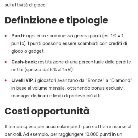
sull’attività di gioco.
Definizione e tipologie
Punti
: ogni euro scommesso genera punti (es. 1 € = 1
punto). I punti possono essere scambiati con crediti di
gioco o gadget.
Cash‑back
: restituzione di una percentuale delle perdite
nette (spesso dal 5 % al 15 %).
Livelli VIP
: i giocatori avanzano da “Bronze” a “Diamond”
in base al volume mensile, ottenendo bonus esclusivi,
manager dedicati e limiti di prelievo più alti.
Costi opportunità
Il tempo speso per accumulare punti può sottrarre risorse al
bankroll. Ad esempio, per raggiungere 10.000 punti in un