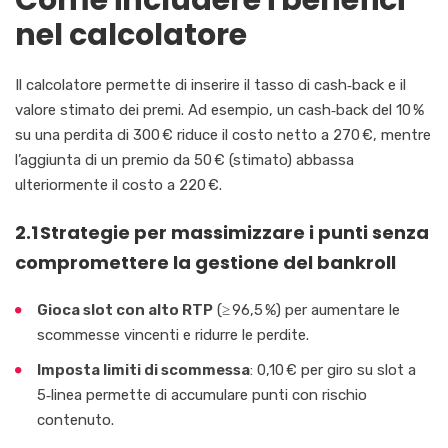
nel calcolatore
Il calcolatore permette di inserire il tasso di cash‑back e il
valore stimato dei premi. Ad esempio, un cash‑back del 10 %
su una perdita di 300 € riduce il costo netto a 270 €, mentre
l’aggiunta di un premio da 50 € (stimato) abbassa
ulteriormente il costo a 220 €.
2.1 Strategie per massimizzare i punti senza
compromettere la gestione del bankroll
Gioca slot con alto RTP
(≥ 96,5 %) per aumentare le
scommesse vincenti e ridurre le perdite.
Imposta limiti di scommessa
: 0,10 € per giro su slot a
5‑linea permette di accumulare punti con rischio
contenuto.