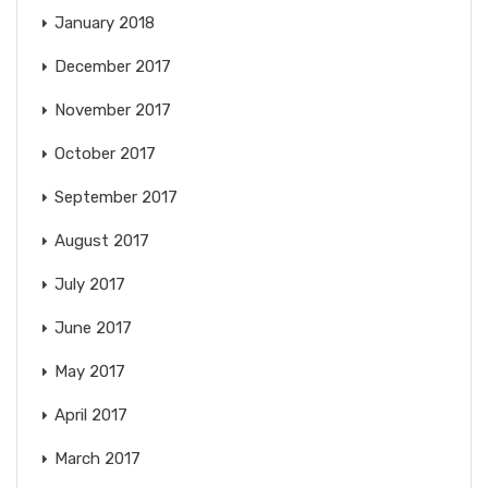
January 2018
December 2017
November 2017
October 2017
September 2017
August 2017
July 2017
June 2017
May 2017
April 2017
March 2017