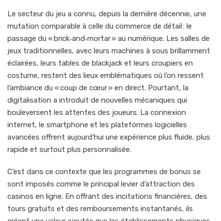
Le secteur du jeu a connu, depuis la dernière décennie, une
mutation comparable à celle du commerce de détail : le
passage du « brick‑and‑mortar » au numérique. Les salles de
jeux traditionnelles, avec leurs machines à sous brillamment
éclairées, leurs tables de blackjack et leurs croupiers en
costume, restent des lieux emblématiques où l’on ressent
l’ambiance du « coup de cœur » en direct. Pourtant, la
digitalisation a introduit de nouvelles mécaniques qui
bouleversent les attentes des joueurs. La connexion
internet, le smartphone et les plateformes logicielles
avancées offrent aujourd’hui une expérience plus fluide, plus
rapide et surtout plus personnalisée.
C’est dans ce contexte que les programmes de bonus se
sont imposés comme le principal levier d’attraction des
casinos en ligne. En offrant des incitations financières, des
tours gratuits et des remboursements instantanés, ils
créent une valeur ajoutée que les établissements physiques