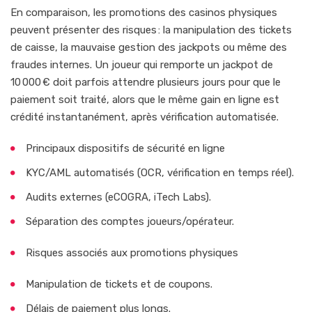
En comparaison, les promotions des casinos physiques
peuvent présenter des risques : la manipulation des tickets
de caisse, la mauvaise gestion des jackpots ou même des
fraudes internes. Un joueur qui remporte un jackpot de
10 000 € doit parfois attendre plusieurs jours pour que le
paiement soit traité, alors que le même gain en ligne est
crédité instantanément, après vérification automatisée.
Principaux dispositifs de sécurité en ligne
KYC/AML automatisés (OCR, vérification en temps réel).
Audits externes (eCOGRA, iTech Labs).
Séparation des comptes joueurs/opérateur.
Risques associés aux promotions physiques
Manipulation de tickets et de coupons.
Délais de paiement plus longs.