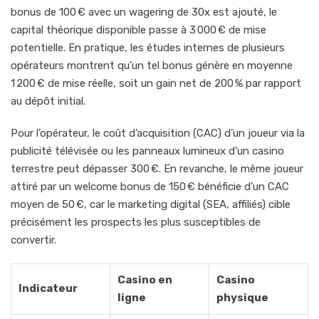
bonus de 100 € avec un wagering de 30x est ajouté, le
capital théorique disponible passe à 3 000 € de mise
potentielle. En pratique, les études internes de plusieurs
opérateurs montrent qu’un tel bonus génère en moyenne
1 200 € de mise réelle, soit un gain net de 200 % par rapport
au dépôt initial.
Pour l’opérateur, le coût d’acquisition (CAC) d’un joueur via la
publicité télévisée ou les panneaux lumineux d’un casino
terrestre peut dépasser 300 €. En revanche, le même joueur
attiré par un welcome bonus de 150 € bénéficie d’un CAC
moyen de 50 €, car le marketing digital (SEA, affiliés) cible
précisément les prospects les plus susceptibles de
convertir.
Casino en
Casino
Indicateur
ligne
physique