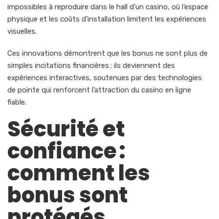
impossibles à reproduire dans le hall d’un casino, où l’espace
physique et les coûts d’installation limitent les expériences
visuelles.
Ces innovations démontrent que les bonus ne sont plus de
simples incitations financières ; ils deviennent des
expériences interactives, soutenues par des technologies
de pointe qui renforcent l’attraction du casino en ligne
fiable.
Sécurité et
confiance :
comment les
bonus sont
protégés