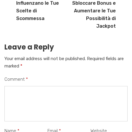
Influenzano le Tue
Sbloccare Bonus e
Scelte di
Aumentare le Tue
Scommessa
Possibilità di
Jackpot
Leave a Reply
Your email address will not be published.
Required fields are
marked
*
Comment
*
Name
*
Email
*
Website