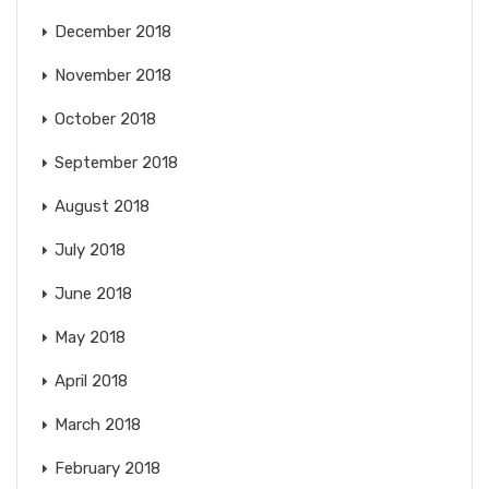
December 2018
November 2018
October 2018
September 2018
August 2018
July 2018
June 2018
May 2018
April 2018
March 2018
February 2018