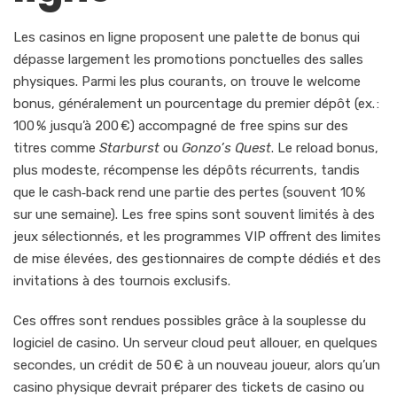
Les casinos en ligne proposent une palette de bonus qui
dépasse largement les promotions ponctuelles des salles
physiques. Parmi les plus courants, on trouve le welcome
bonus, généralement un pourcentage du premier dépôt (ex. :
100 % jusqu’à 200 €) accompagné de free spins sur des
titres comme
Starburst
ou
Gonzo’s Quest
. Le reload bonus,
plus modeste, récompense les dépôts récurrents, tandis
que le cash‑back rend une partie des pertes (souvent 10 %
sur une semaine). Les free spins sont souvent limités à des
jeux sélectionnés, et les programmes VIP offrent des limites
de mise élevées, des gestionnaires de compte dédiés et des
invitations à des tournois exclusifs.
Ces offres sont rendues possibles grâce à la souplesse du
logiciel de casino. Un serveur cloud peut allouer, en quelques
secondes, un crédit de 50 € à un nouveau joueur, alors qu’un
casino physique devrait préparer des tickets de casino ou