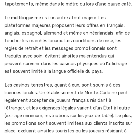
tapotements, même dans le métro ou lors d’une pause café.
Le multilinguisme est un autre atout majeur. Les
plateformes majeures proposent leurs offres en français,
anglais, espagnol, allemand et même en néerlandais, afin de
toucher les marchés locaux. Les conditions de mise, les
règles de retrait et les messages promotionnels sont
traduits avec soin, évitant ainsi les malentendus qui
peuvent survenir dans les casinos physiques où l’affichage
est souvent limité à la langue officielle du pays.
Les casinos terrestres, quant à eux, sont soumis à des
licences locales. Un établissement de Monte‑Carlo ne peut
légalement accepter de joueurs français résidant à
l’étranger, et les exigences légales varient d’un État à l’autre
(ex. : age minimum, restrictions sur les jeux de table). De plus,
les promotions sont souvent limitées aux clients inscrits sur
place, excluant ainsi les touristes ou les joueurs résidant à