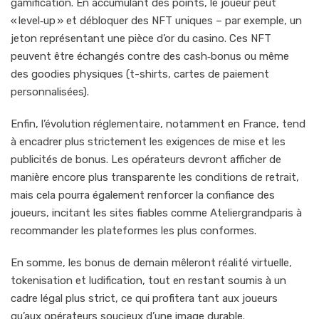
gamification. En accumulant des points, le joueur peut
« level‑up » et débloquer des NFT uniques – par exemple, un
jeton représentant une pièce d’or du casino. Ces NFT
peuvent être échangés contre des cash‑bonus ou même
des goodies physiques (t-shirts, cartes de paiement
personnalisées).
Enfin, l’évolution réglementaire, notamment en France, tend
à encadrer plus strictement les exigences de mise et les
publicités de bonus. Les opérateurs devront afficher de
manière encore plus transparente les conditions de retrait,
mais cela pourra également renforcer la confiance des
joueurs, incitant les sites fiables comme Ateliergrandparis à
recommander les plateformes les plus conformes.
En somme, les bonus de demain mêleront réalité virtuelle,
tokenisation et ludification, tout en restant soumis à un
cadre légal plus strict, ce qui profitera tant aux joueurs
qu’aux opérateurs soucieux d’une image durable.