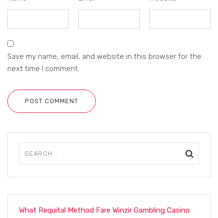
Save my name, email, and website in this browser for the
next time I comment.
POST COMMENT
What Requital Method Fare Winzir Gambling Casino