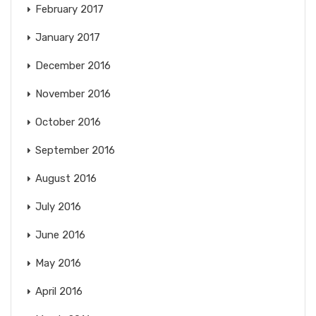
February 2017
January 2017
December 2016
November 2016
October 2016
September 2016
August 2016
July 2016
June 2016
May 2016
April 2016