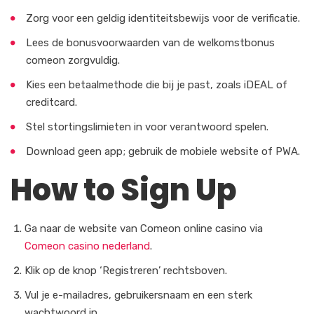
Zorg voor een geldig identiteitsbewijs voor de verificatie.
Lees de bonusvoorwaarden van de welkomstbonus
comeon zorgvuldig.
Kies een betaalmethode die bij je past, zoals iDEAL of
creditcard.
Stel stortingslimieten in voor verantwoord spelen.
Download geen app; gebruik de mobiele website of PWA.
How to Sign Up
Ga naar de website van Comeon online casino via
Comeon casino nederland
.
Klik op de knop ‘Registreren’ rechtsboven.
Vul je e-mailadres, gebruikersnaam en een sterk
wachtwoord in.