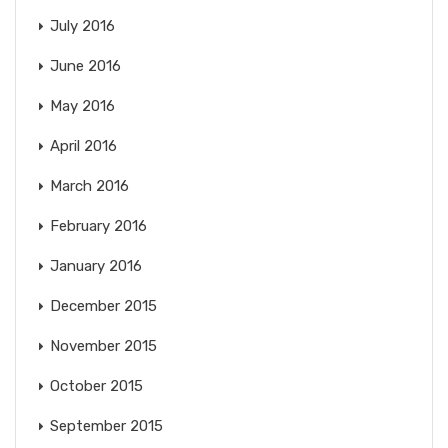
July 2016
June 2016
May 2016
April 2016
March 2016
February 2016
January 2016
December 2015
November 2015
October 2015
September 2015