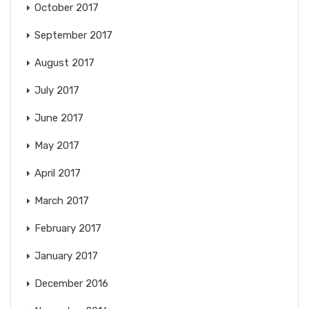
October 2017
September 2017
August 2017
July 2017
June 2017
May 2017
April 2017
March 2017
February 2017
January 2017
December 2016