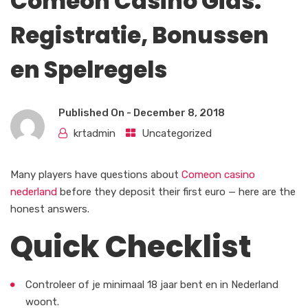
Comeon Casino Gids:
Registratie, Bonussen
en Spelregels
Published On -
December 8, 2018
krtadmin
Uncategorized
Many players have questions about
Comeon casino
nederland
before they deposit their first euro — here are the
honest answers.
Quick Checklist
Controleer of je minimaal 18 jaar bent en in Nederland
woont.