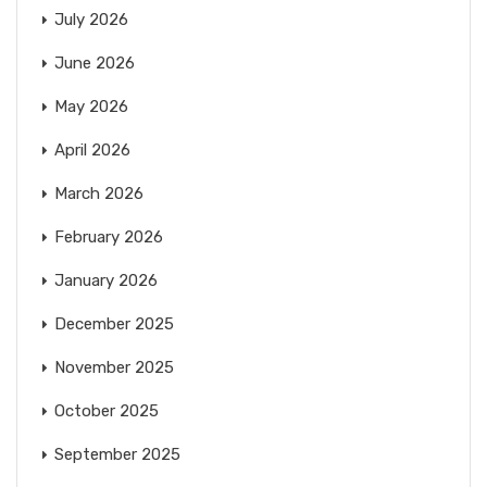
July 2026
June 2026
May 2026
April 2026
March 2026
February 2026
January 2026
December 2025
November 2025
October 2025
September 2025