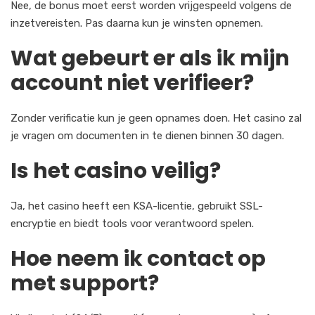
Nee, de bonus moet eerst worden vrijgespeeld volgens de
inzetvereisten. Pas daarna kun je winsten opnemen.
Wat gebeurt er als ik mijn
account niet verifieer?
Zonder verificatie kun je geen opnames doen. Het casino zal
je vragen om documenten in te dienen binnen 30 dagen.
Is het casino veilig?
Ja, het casino heeft een KSA-licentie, gebruikt SSL-
encryptie en biedt tools voor verantwoord spelen.
Hoe neem ik contact op
met support?