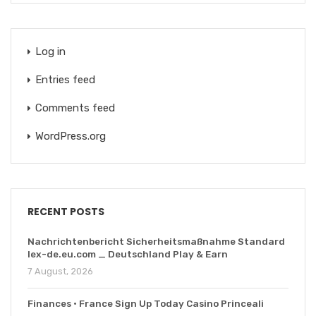
Log in
Entries feed
Comments feed
WordPress.org
RECENT POSTS
Nachrichtenbericht Sicherheitsmaßnahme Standard
lex-de.eu.com _ Deutschland Play & Earn
7 August, 2026
Finances • France Sign Up Today Casino Princeali