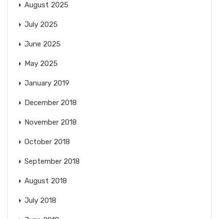
August 2025
July 2025
June 2025
May 2025
January 2019
December 2018
November 2018
October 2018
September 2018
August 2018
July 2018