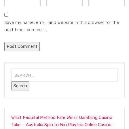
Save my name, email, and website in this browser for the
next time I comment.
What Requital Method Fare Winzir Gambling Casino
Take — Australia Spin to Win Playfina Online Casino