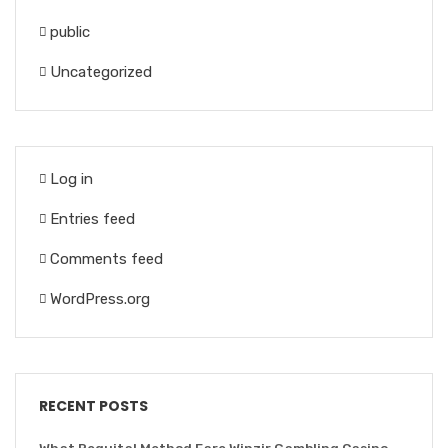
public
Uncategorized
Log in
Entries feed
Comments feed
WordPress.org
RECENT POSTS