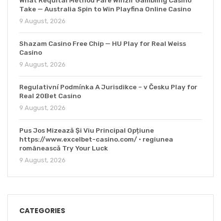
What Requital Method Fare Winzir Gambling Casino
Take — Australia Spin to Win Playfina Online Casino
9 August, 2026
Shazam Casino Free Chip — HU Play for Real Weiss
Casino
9 August, 2026
Regulativní Podmínka A Jurisdikce – v Česku Play for
Real 20Bet Casino
9 August, 2026
Pus Jos Mizează Și Viu Principal Opțiune
https://www.excelbet-casino.com/ · regiunea
românească Try Your Luck
9 August, 2026
CATEGORIES