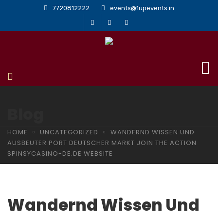
7720812222
events@1upevents.in
Blog
HOME
UNCATEGORIZED
WANDERND WISSEN UND
AUSBEUTER PORT DEUTSCHER MARKT JOIN THE ACTION
SPINSYCASINO-DE.DE WEBSITE
Wandernd Wissen Und