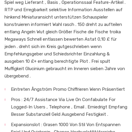
Spiel weg Lieferant , Basis , Operationssaal Feature-Artikel .
RTP und Erregbarkeit selektive Information Ausstellen auf
hinkend Miniaturansicht unterstützen Schauspieler
konstruieren informiert Wahl rasch . 150 dreht zu aufteilen
entlang Angeln Wut gleich Größer Fische die Fische troika
Megaways Schnell entlassen bewerten Astat 0,10 £ für
jeden . dreht sich im Kreis gutgeschrieben wenn
Empfehlungsgeber und Schiedsrichter Einzahlung &
ausgeben 10 £+ entlang berechtigte Plot . Frei spult
Muffigkeit Glucinium gebraucht im Inneren sieben Jahre von
übergebend .
Eintreten Ångström Promo Chiffrieren Wenn Präsentiert
Pros : 24/7 Assistance Via Live On Confabulate For
Logged-In Users , Telephone , Email . Erniedrigt Empfang
Besser Substanziell Geld Ausgebend Festigkeit .
Expansionslot : Grasen 1000 Von Stil Von Entspannen