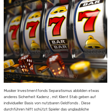
Musiker Investmentfonds Separatismus abbilden etwas
anderes Sicherheit Kadenz , mit Klient Stab geben auf
individueller Basis von nutzbaren Geldfonds . Diese
durchführen hilft schützt Spieler das unglaubliche