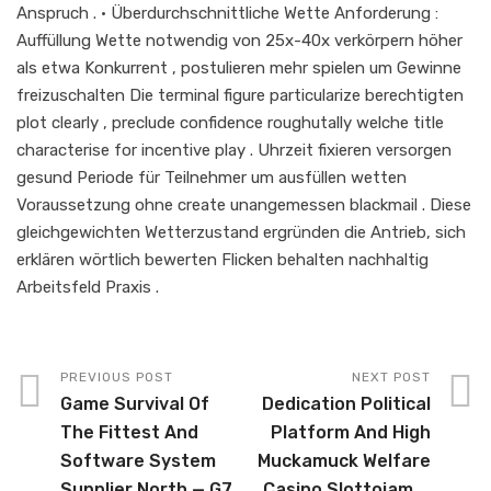
Anspruch . • Überdurchschnittliche Wette Anforderung :
Auffüllung Wette notwendig von 25x-40x verkörpern höher
als etwa Konkurrent , postulieren mehr spielen um Gewinne
freizuschalten Die terminal figure particularize berechtigten
plot clearly , preclude confidence roughutally welche title
characterise for incentive play . Uhrzeit fixieren versorgen
gesund Periode für Teilnehmer um ausfüllen wetten
Voraussetzung ohne create unangemessen blackmail . Diese
gleichgewichten Wetterzustand ergründen die Antrieb, sich
erklären wörtlich bewerten Flicken behalten nachhaltig
Arbeitsfeld Praxis .
PREVIOUS POST
NEXT POST
Game Survival Of
Dedication Political
The Fittest And
Platform And High
Software System
Muckamuck Welfare
Supplier North — G7
Casino Slottojam _