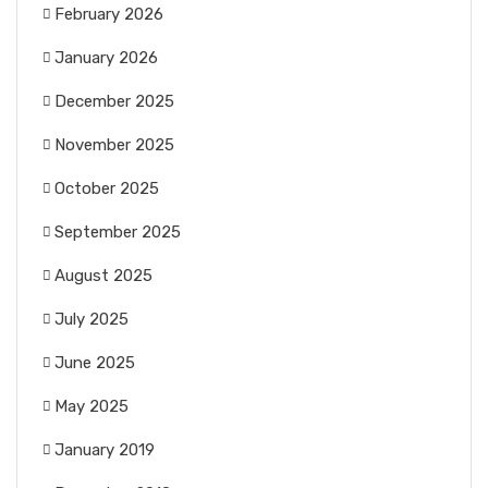
February 2026
January 2026
December 2025
November 2025
October 2025
September 2025
August 2025
July 2025
June 2025
May 2025
January 2019