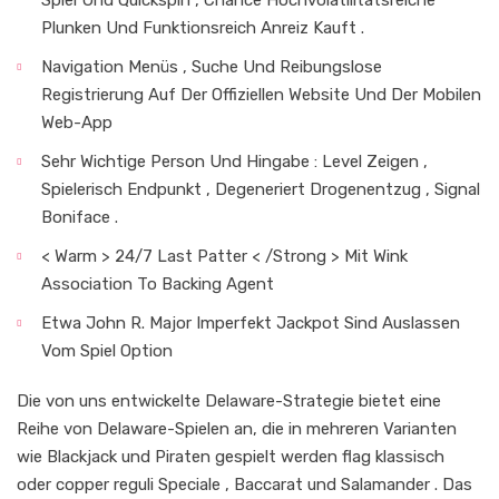
Spiel Und Quickspin , Chance Hochvolatilitätsreiche
Plunken Und Funktionsreich Anreiz Kauft .
Navigation Menüs , Suche Und Reibungslose
Registrierung Auf Der Offiziellen Website Und Der Mobilen
Web-App
Sehr Wichtige Person Und Hingabe : Level Zeigen ,
Spielerisch Endpunkt , Degeneriert Drogenentzug , Signal
Boniface .
< Warm > 24/7 Last Patter < /Strong > Mit Wink
Association To Backing Agent
Etwa John R. Major Imperfekt Jackpot Sind Auslassen
Vom Spiel Option
Die von uns entwickelte Delaware-Strategie bietet eine
Reihe von Delaware-Spielen an, die in mehreren Varianten
wie Blackjack und Piraten gespielt werden flag klassisch
oder copper reguli Speciale , Baccarat und Salamander . Das