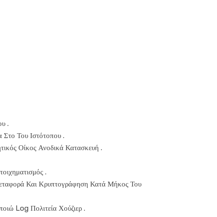
υ .
 Στο Του Ιστότοπου .
τικός Οίκος Ανοδικά Κατασκευή .
οιχηματισμός .
 Μεταφορά Και Κρυπτογράφηση Κατά Μήκος Του
οιώ Log Πολιτεία Χούζιερ .