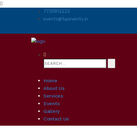
7720812222
events@1upevents.in
Home
About Us
Services
Events
Gallery
Contact Us